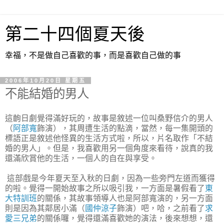
第二十四個夏天後
幸福，不是做自己喜歡的事，而是喜歡自己做的事
2006年10月20日 星期五
不能結婚的男人
這齣日劇覺得滿好玩的，故事是敘述一位叫桑野信介的男人
（
阿部寬
飾演），其周遭生活的點滴，當然，每一集開頭的
標語正是敘述他怪異的生活方式啦，所以，片名取作「不結
婚的男人」。但是，我喜歡用另一個角度來看待，說真的我
還滿欣賞他的生活，一個人的自在與享受。
這部戲是今年夏天至入秋的日劇，因為一些旁門左道而獲得
的啦。覺得一開始故事之所以吸引我，一方面是暑假看了
東
大特訓班
的關係，其故事領導人也是阿部寬演的，另一方面
則是因為其鄰居小滿（
國仲涼子
飾演）吧，哈，之前看了
求
愛三兄弟
的關係囉，覺得還滿喜歡她的演法，後來想想，還