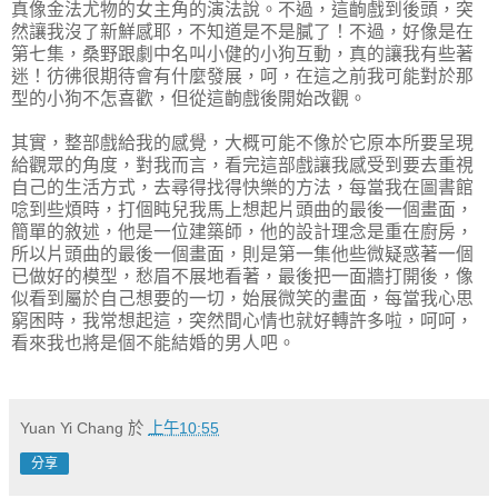
真像金法尤物的女主角的演法說。不過，這齣戲到後頭，突
然讓我沒了新鮮感耶，不知道是不是膩了！不過，好像是在
第七集，桑野跟劇中名叫小健的小狗互動，真的讓我有些著
迷！彷彿很期待會有什麼發展，呵，在這之前我可能對於那
型的小狗不怎喜歡，但從這齣戲後開始改觀。
其實，整部戲給我的感覺，大概可能不像於它原本所要呈現
給觀眾的角度，對我而言，看完這部戲讓我感受到要去重視
自己的生活方式，去尋得找得快樂的方法，每當我在圖書館
唸到些煩時，打個盹兒我馬上想起片頭曲的最後一個畫面，
簡單的敘述，他是一位建築師，他的設計理念是重在廚房，
所以片頭曲的最後一個畫面，則是第一集他些微疑惑著一個
已做好的模型，愁眉不展地看著，最後把一面牆打開後，像
似看到屬於自己想要的一切，始展微笑的畫面，每當我心思
窮困時，我常想起這，突然間心情也就好轉許多啦，呵呵，
看來我也將是個不能結婚的男人吧。
Yuan Yi Chang
於
上午10:55
分享