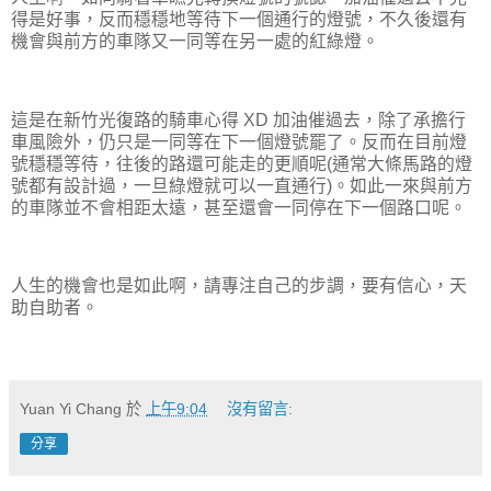
得是好事，反而穩穩地等待下一個通行的燈號，不久後還有
機會與前方的車隊又一同等在另一處的紅綠燈。
這是在新竹光復路的騎車心得 XD 加油催過去，除了承擔行
車風險外，仍只是一同等在下一個燈號罷了。反而在目前燈
號穩穩等待，往後的路還可能走的更順呢(通常大條馬路的燈
號都有設計過，一旦綠燈就可以一直通行)。如此一來與前方
的車隊並不會相距太遠，甚至還會一同停在下一個路口呢。
人生的機會也是如此啊，請專注自己的步調，要有信心，天
助自助者。
Yuan Yi Chang
於
上午9:04
沒有留言:
分享