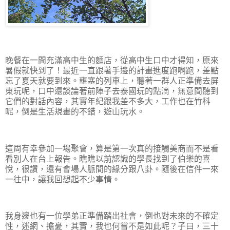
晚餐在一間充滿高中生的麵店，從高中生口中才得知，原來
暑假就快到了！最近一直跟著手邊的計畫進度跑啊跑，差點
忘了夏天就要到來。壅塞的列車上，聽著一群人正準備去屏
東玩呢，口中還談論著前陣子去泰國玩的點滴，無意間聽到
它們的對話內容，其實年紀跟我差不多大，工作也在竹科
呢，倒是生活規畫的不錯，遊山玩水。
這周有幸參加一場聚會，算是第一次真的接觸美商而不是看
看別人在台上報告。瞧瞧以前認識的學長找到了伯樂的喜
悅，很讚，還有會場人脈間的緣分跟八卦。隨後在信件一來
一往中，讓我回想起不少事情。
我身邊也有一位學弟正準備踏出社會，倒也對未來的不確定
性，迷網、擔憂，其實，我也何嘗不是如此呢？子曰，三十