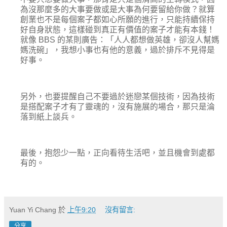
為沒那麼多的大事要做或是大事為何要留給你做？就算
創業也不是每個案子都如心所願的進行，只能持續保持
好自身狀態，這樣碰到真正有價值的案子才能有本錢！
就像 BBS 的某則廣告：「人人都想做英雄，卻沒人幫媽
媽洗碗」，我想小事也有他的意義，過於排斥不見得是
好事。
另外，也要提醒自己不要過於迷戀某個技術，因為技術
是搭配案子才有了靈魂的，沒有施展的場合，那只是淪
落到紙上談兵。
最後，抱怨少一點，正向看待生活吧，並且機會到處都
有的。
Yuan Yi Chang
於
上午9:20
沒有留言:
分享