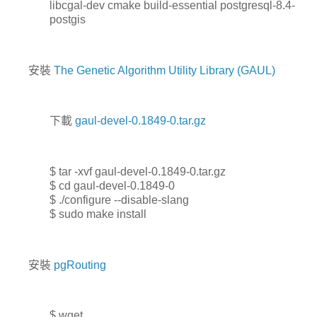
libcgal-dev cmake build-essential postgresql-8.4-
postgis
安裝
The Genetic Algorithm Utility Library (GAUL)
下載
gaul-devel-0.1849-0.tar.gz
$ tar -xvf gaul-devel-0.1849-0.tar.gz
$ cd gaul-devel-0.1849-0
$ ./configure --disable-slang
$ sudo make install
安裝
pgRouting
$ wget