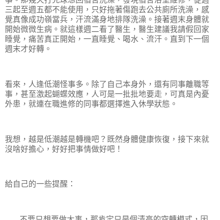
三起至週五都不能使用，只好拖著傷跑去公共廁所洗澡，感
覺真像成功嶺當兵，汗流滿身地排隊洗澡。接著週末身體就
開始微微生病。就這樣週二看了醫生，醫生建議我請假回家
睡覺，痛苦真正開始，一直睡覺、喝水、流汗。直到下一個
週末才好轉。
看來，人逢低潮怪事多。除了自己本身外，還有同事離職等
事，甚至激起蝴蝶效應，人可是一批批地要走，可真是內憂
外患，就連在職進修的同事都選擇進入休學狀態。
我想，越是低潮越是轉機吧？既然身體健康恢復，接下來就
沒啥好擔心，好好把事情做好吧！
給自己的一些提醒：
不要只想要做大事，那肯定只是個清高的空轉模式，因