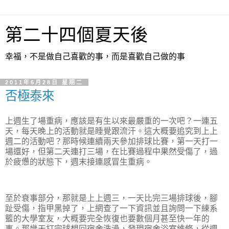
第二十四個夏天後
幸福，不是做自己喜歡的事，而是喜歡自己做的事
2011年6月28日 星期二
否極泰來
上週生了場重病，應該是有生以來最嚴重的一次吧？一連五
天，每天晚上的活動就是睡覺跟流汗。這大概要追究到上上
週二的活動吧？那時候連續兩天參加排球比賽，第一天打一
場還好，但第二天連打三場，在比賽過程中果然受傷了，過
於疲憊的狀態下，週末接連感冒生重病。
至於衰事部分，那就是上上週三，一天比完三場排球後，腳
趾受傷，指甲黑掉了，上網查了一下資訊並且詢問一下練系
籃的大學室友，大概要完全恢復也要數個月甚至快一年的
事。那幾天打完球想回宿舍洗澡，發現宿舍浴室維修，從週