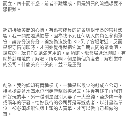
而立、四十而不惑，前者不難達成，倒是資訊的流通想要不
惑很難。
起初接觸美商的心情，有點被成員的背景與對學長的崇拜影
響，我一開始還滿擔憂，因為找不到任何切入的角色參與聚
會，論身分沒身分，論技術沒技術 XD 到了會場附近，反而
是跟守衛閒聊時，才開始覺得就把它當作朋友間的聚會吧，
說真的，玩 RPG 還滿有用的，到酒館、聚會場逛逛聊聊，有
助於對環境的了解喔。所以啊，倒是換個角度去了解創業中
的公司。什麼美商不美商，並不是重點。
創業，我的認知有兩種模式，一種是以最少的錢成立公司，
接著擔憂著水庫水位開始游擊戰撐過去，往後有錢了再想其
他好玩的事，另一種則是跟別人要了一大筆錢，至少夠一年
或兩年的研發。恰好我待的公司算是靠近後者，以計畫為單
位，卻必須想辦法讓上頭的人買單，才可以做自己想做的
事。