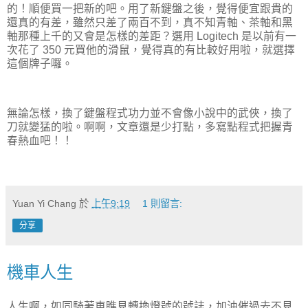
的！順便買一把新的吧。用了新鍵盤之後，覺得便宜跟貴的
還真的有差，雖然只差了兩百不到，真不知青軸、茶軸和黑
軸那種上千的又會是怎樣的差距？選用 Logitech 是以前有一
次花了 350 元買他的滑鼠，覺得真的有比較好用啦，就選擇
這個牌子囉。
無論怎樣，換了鍵盤程式功力並不會像小說中的武俠，換了
刀就變猛的啦。啊啊，文章還是少打點，多寫點程式把握青
春熱血吧！！
Yuan Yi Chang
於
上午9:19
1 則留言:
分享
機車人生
人生啊，如同騎著車瞧見轉換燈號的號誌，加油催過去不見