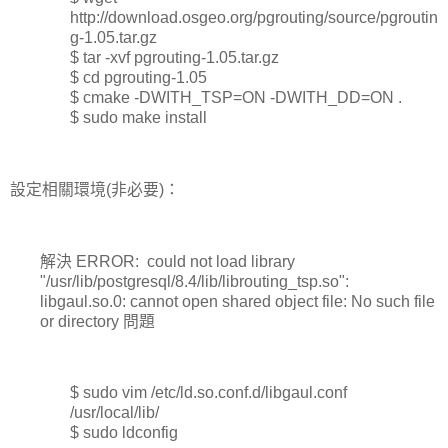
http://download.osgeo.org/pgrouting/source/pgroutin
g-1.05.tar.gz
$ tar -xvf pgrouting-1.05.tar.gz
$ cd pgrouting-1.05
$ cmake -DWITH_TSP=ON -DWITH_DD=ON .
$ sudo make install
設定相關環境(非必要)：
解決 ERROR: could not load library
"/usr/lib/postgresql/8.4/lib/librouting_tsp.so":
libgaul.so.0: cannot open shared object file: No such file
or directory 問題
$ sudo vim /etc/ld.so.conf.d/libgaul.conf
/usr/local/lib/
$ sudo ldconfig