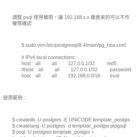
調整 psql 使用權限，讓 192.168.x.x 連進來的可以不作
權限確認
$ sudo vim /etc/postgresql/8.4/main/pg_hba.conf
# IPv4 local connections:
host all all 127.0.0.1/32 md5
#host all all 127.0.0.1/32 password
host all all 192.168.0.0/16 trust
使用範例：
$ createdb -U postgres -E UNICODE template_postgis
$ createlang -U postgres -d template_postgis plpgsql
$ psql -U postgres template_postgis <