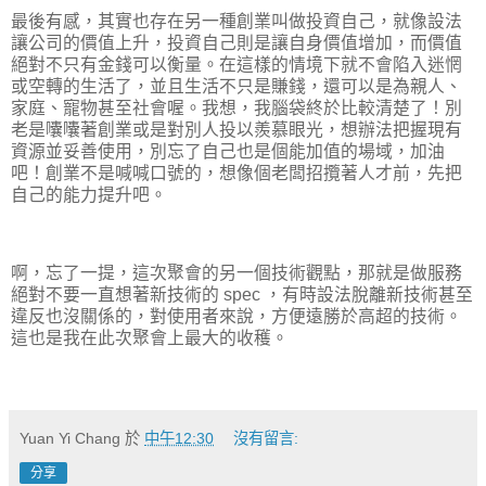
最後有感，其實也存在另一種創業叫做投資自己，就像設法
讓公司的價值上升，投資自己則是讓自身價值增加，而價值
絕對不只有金錢可以衡量。在這樣的情境下就不會陷入迷惘
或空轉的生活了，並且生活不只是賺錢，還可以是為親人、
家庭、寵物甚至社會喔。我想，我腦袋終於比較清楚了！別
老是囔囔著創業或是對別人投以羨慕眼光，想辦法把握現有
資源並妥善使用，別忘了自己也是個能加值的場域，加油
吧！創業不是喊喊口號的，想像個老闆招攬著人才前，先把
自己的能力提升吧。
啊，忘了一提，這次聚會的另一個技術觀點，那就是做服務
絕對不要一直想著新技術的 spec ，有時設法脫離新技術甚至
違反也沒關係的，對使用者來說，方便遠勝於高超的技術。
這也是我在此次聚會上最大的收穫。
Yuan Yi Chang
於
中午12:30
沒有留言:
分享