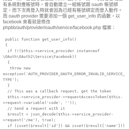
有系統對應帳號時，會自動建立一組帳號跟 oauth 帳號綁
定，而下次再登入時就會因為已經有帳號綁定而登入動作。
而 oauth provider 需要添加一個 get_user_info 的函數，以
facebook 來看就是修改
phpbb/auth/provider/oauth/service/facebook.php 檔案：
public function get_user_info()
{
if (!($this->service_provider instanceof
\OAuth\OAuth2\Service\Facebook))
{
throw new
exception('AUTH_PROVIDER_OAUTH_ERROR_INVALID_SERVICE_
TYPE');
}
// This was a callback request, get the token
$this->service_provider->requestAccessToken($this-
>request->variable('code', ''));
// Send a request with it
$result = json_decode($this->service_provider-
>request('/me'), true);
if (isset($result['id']) && isset($result['name']))