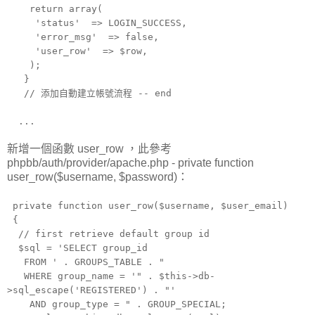
return array(
'status'
=> LOGIN_SUCCESS,
'error_msg'
=> false,
'user_row'
=> $row,
);
}
// 添加自動建立帳號流程 -- end
...
新增一個函數 user_row ，此參考
phpbb/auth/provider/apache.php - private function
user_row($username, $password)：
private function user_row($username, $user_email)
{
// first retrieve default group id
$sql = 'SELECT group_id
FROM ' . GROUPS_TABLE . "
WHERE group_name = '" . $this->db-
>sql_escape('REGISTERED') . "'
AND group_type = " . GROUP_SPECIAL;