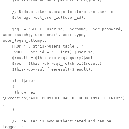
$this->link_account_perform_link($data);
// Update token storage to store the user_id
$storage->set_user_id($user_id);
$sql = 'SELECT user_id, username, user_password,
user_passchg, user_email, user_type,
user_login_attempts
FROM ' . $this->users_table . '
WHERE user_id = ' . (int) $user_id;
$result = $this->db->sql_query($sql);
$row = $this->db->sql_fetchrow($result);
$this->db->sql_freeresult($result);
if (!$row)
{
throw new
\Exception('AUTH_PROVIDER_OAUTH_ERROR_INVALID_ENTRY')
;
}
// The user is now authenticated and can be
logged in