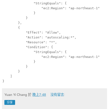
"StringEquals": {
"ec2:Region": "ap-northeast-1"
}
}
},
{
"Effect": "Allow",
"Action": "autoscaling:*",
"Resource": "*",
"Condition": {
"StringEquals": {
"ec2:Region": "ap-northeast-1"
}
}
}
]
}
Yuan Yi Chang
於
晚上7:48
沒有留言:
分享