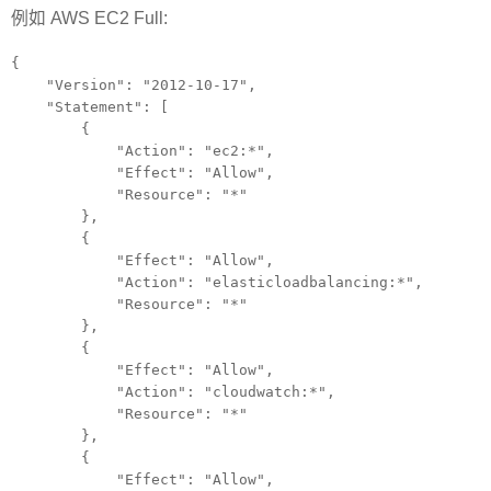
例如 AWS EC2 Full:
{
"Version": "2012-10-17",
"Statement": [
{
"Action": "ec2:*",
"Effect": "Allow",
"Resource": "*"
},
{
"Effect": "Allow",
"Action": "elasticloadbalancing:*",
"Resource": "*"
},
{
"Effect": "Allow",
"Action": "cloudwatch:*",
"Resource": "*"
},
{
"Effect": "Allow",