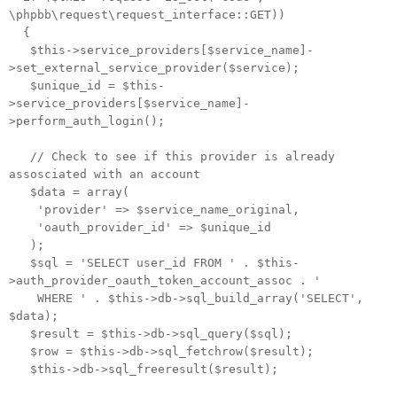
\phpbb\request\request_interface::GET))
{
$this->service_providers[$service_name]-
>set_external_service_provider($service);
$unique_id = $this-
>service_providers[$service_name]-
>perform_auth_login();
// Check to see if this provider is already
assosciated with an account
$data = array(
'provider'
=> $service_name_original,
'oauth_provider_id'
=> $unique_id
);
$sql = 'SELECT user_id FROM ' . $this-
>auth_provider_oauth_token_account_assoc . '
WHERE ' . $this->db->sql_build_array('SELECT',
$data);
$result = $this->db->sql_query($sql);
$row = $this->db->sql_fetchrow($result);
$this->db->sql_freeresult($result);