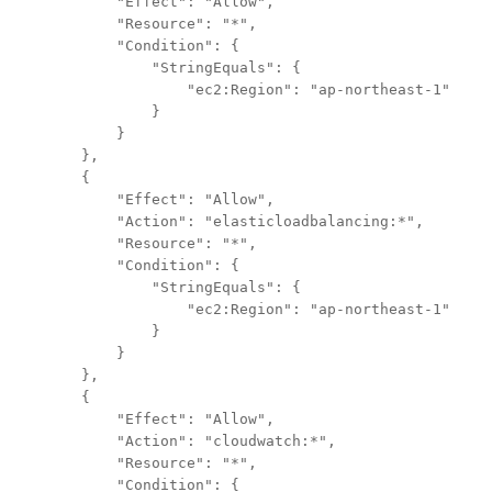
"Effect": "Allow",
"Resource": "*",
"Condition": {
"StringEquals": {
"ec2:Region": "ap-northeast-1"
}
}
},
{
"Effect": "Allow",
"Action": "elasticloadbalancing:*",
"Resource": "*",
"Condition": {
"StringEquals": {
"ec2:Region": "ap-northeast-1"
}
}
},
{
"Effect": "Allow",
"Action": "cloudwatch:*",
"Resource": "*",
"Condition": {