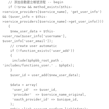
// 添加自動建立帳號流程 -- begin
if (!$row && method_exists($this-
>service_providers[$service_name], 'get_user_info')
&& ($user_info = $this-
>service_providers[$service_name]->get_user_info()))
{
$new_user_data = $this-
>user_row($user_info['username'],
$user_info['user_email']);
// create user automatic
if (!function_exists('user_add'))
{
include($phpbb_root_path .
'includes/functions_user.' . $phpEx);
}
$user_id = user_add($new_user_data);
$data = array(
'user_id'
=> $user_id,
'provider'
=> $service_name_original,
'oauth_provider_id'
=> $unique_id,
);