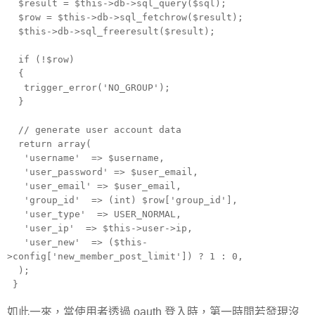
$result = $this->db->sql_query($sql);
$row = $this->db->sql_fetchrow($result);
$this->db->sql_freeresult($result);
if (!$row)
{
trigger_error('NO_GROUP');
}
// generate user account data
return array(
'username'
=> $username,
'user_password'
=> $user_email,
'user_email'
=> $user_email,
'group_id'
=> (int) $row['group_id'],
'user_type'
=> USER_NORMAL,
'user_ip'
=> $this->user->ip,
'user_new'
=> ($this-
>config['new_member_post_limit']) ? 1 : 0,
);
}
如此一來，當使用者透過 oauth 登入時，第一時間若發現沒