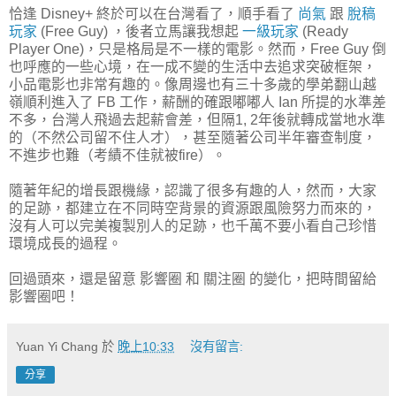
恰逢 Disney+ 終於可以在台灣看了，順手看了
尚氣
跟
脫稿
玩家
(Free Guy) ，後者立馬讓我想起
一級玩家
(Ready
Player One)，只是格局是不一樣的電影。然而，Free Guy 倒
也呼應的一些心境，在一成不變的生活中去追求突破框架，
小品電影也非常有趣的。像周邊也有三十多歲的學弟翻山越
嶺順利進入了 FB 工作，薪酬的確跟嘟嘟人 Ian 所提的水準差
不多，台灣人飛過去起薪會差，但隔1, 2年後就轉成當地水準
的（不然公司留不住人才），甚至隨著公司半年審查制度，
不進步也難（考績不佳就被fire）。
隨著年紀的增長跟機緣，認識了很多有趣的人，然而，大家
的足跡，都建立在不同時空背景的資源跟風險努力而來的，
沒有人可以完美複製別人的足跡，也千萬不要小看自己珍惜
環境成長的過程。
回過頭來，還是留意 影響圈 和 關注圈 的變化，把時間留給
影響圈吧！
Yuan Yi Chang
於
晚上10:33
沒有留言:
分享