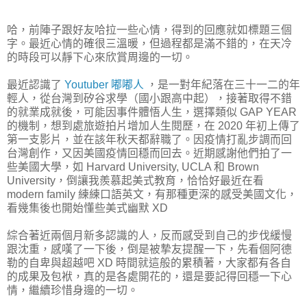
哈，前陣子跟好友哈拉一些心情，得到的回應就如標題三個
字。最近心情的確很三溫暖，但過程都是滿不錯的，在天冷
的時段可以靜下心來欣賞周邊的一切。
最近認識了
Youtuber 嘟嘟人
，是一對年紀落在三十一二的年
輕人，從台灣到矽谷求學（國小跟高中起），接著取得不錯
的就業成就後，可能因事件體悟人生，選擇類似 GAP YEAR
的機制，想到處旅遊拍片增加人生閱歷，在 2020 年初上傳了
第一支影片，並在該年秋天都辭職了。因疫情打亂步調而回
台灣創作，又因美國疫情回穩而回去。近期感謝他們拍了一
些美國大學，如 Harvard University, UCLA 和 Brown
University，倒讓我羨慕起美式教育，恰恰好最近在看
modern family 練練口語英文，有那種更深的感受美國文化，
看幾集後也開始懂些美式幽默 XD
綜合著近兩個月新多認識的人，反而感受到自己的步伐緩慢
跟沈重，感嘆了一下後，倒是被摯友提醒一下，先看個阿德
勒的自卑與超越吧 XD 時間就這般的累積著，大家都有各自
的成果及包袱，真的是各處開花的，還是要記得回穩一下心
情，繼續珍惜身邊的一切。