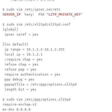
$ sudo vim /etc/ipsec.secrets
SERVER_IP
%any: PSK "
L2TP_PRIVATE_KEY
"
$ sudo vim /etc/xl2tpd/xl2tpd.conf
[global]
ipsec saref = yes
[lns default]
ip range = 10.1.2.2-10.1.2.255
local ip = 10.1.2.1
;require chap = yes
refuse chap = yes
refuse pap = yes
require authentication = yes
ppp debug = yes
pppoptfile = /etc/ppp/options.xl2tpd
length bit = yes
$ sudo vim /etc/ppp/options.xl2tpd
require-mschap-v2
ms-dns 8.8.8.8