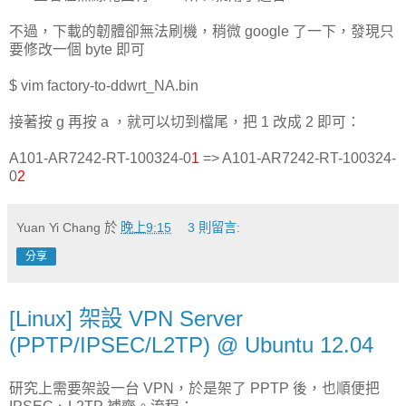
不過，下載的韌體卻無法刷機，稍微 google 了一下，發現只
要修改一個 byte 即可
$ vim factory-to-ddwrt_NA.bin
接著按 g 再按 a ，就可以切到檔尾，把 1 改成 2 即可：
A101-AR7242-RT-100324-0
1
=> A101-AR7242-RT-100324-
0
2
Yuan Yi Chang
於
晚上9:15
3 則留言:
分享
[Linux] 架設 VPN Server
(PPTP/IPSEC/L2TP) @ Ubuntu 12.04
研究上需要架設一台 VPN，於是架了 PPTP 後，也順便把