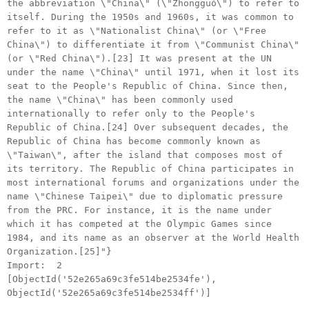
the abbreviation \"China\" (\"Zhongguó\") to refer to
itself. During the 1950s and 1960s, it was common to
refer to it as \"Nationalist China\" (or \"Free
China\") to differentiate it from \"Communist China\"
(or \"Red China\").[23] It was present at the UN
under the name \"China\" until 1971, when it lost its
seat to the People's Republic of China. Since then,
the name \"China\" has been commonly used
internationally to refer only to the People's
Republic of China.[24] Over subsequent decades, the
Republic of China has become commonly known as
\"Taiwan\", after the island that composes most of
its territory. The Republic of China participates in
most international forums and organizations under the
name \"Chinese Taipei\" due to diplomatic pressure
from the PRC. For instance, it is the name under
which it has competed at the Olympic Games since
1984, and its name as an observer at the World Health
Organization.[25]"}
Import: 2
[ObjectId('52e265a69c3fe514be2534fe'),
ObjectId('52e265a69c3fe514be2534ff')]