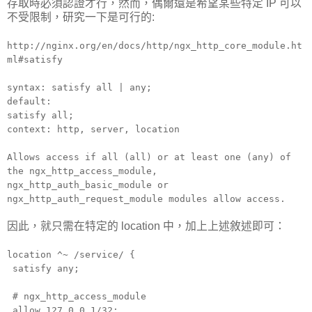
存取時必須認證才行，然而，偶爾還是希望某些特定 IP 可以
不受限制，研究一下是可行的:
http://nginx.org/en/docs/http/ngx_http_core_module.ht
ml#satisfy
syntax:
satisfy all | any;
default:
satisfy all;
context:
http, server, location
Allows access if all (all) or at least one (any) of
the ngx_http_access_module,
ngx_http_auth_basic_module or
ngx_http_auth_request_module modules allow access.
因此，就只需在特定的 location 中，加上上述敘述即可：
location ^~ /service/ {
satisfy any;
# ngx_http_access_module
allow 127.0.0.1/32;