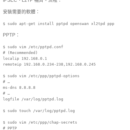
IPSEC、L2TP 補齊。流程：
安裝需要的軟體：
$ sudo apt-get install pptpd openswan xl2tpd ppp
PPTP：
$ sudo vim /etc/pptpd.conf
# (Recommended)
localip 192.168.0.1
remoteip 192.168.0.234-238,192.168.0.245
$ sudo vim /etc/ppp/pptpd-options
# …
ms-dns 8.8.8.8
# …
logfile /var/log/pptpd.log
$ sudo touch /var/log/pptpd.log
$ sudo vim /etc/ppp/chap-secrets
# PPTP