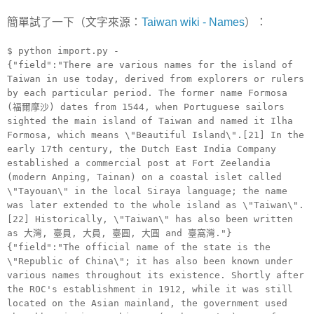
簡單試了一下（文字來源：
Taiwan wiki - Names
）：
$ python import.py -
{"field":"There are various names for the island of
Taiwan in use today, derived from explorers or rulers
by each particular period. The former name Formosa
(福爾摩沙) dates from 1544, when Portuguese sailors
sighted the main island of Taiwan and named it Ilha
Formosa, which means \"Beautiful Island\".[21] In the
early 17th century, the Dutch East India Company
established a commercial post at Fort Zeelandia
(modern Anping, Tainan) on a coastal islet called
\"Tayouan\" in the local Siraya language; the name
was later extended to the whole island as \"Taiwan\".
[22] Historically, \"Taiwan\" has also been written
as 大灣, 臺員, 大員, 臺圓, 大圓 and 臺窩灣."}
{"field":"The official name of the state is the
\"Republic of China\"; it has also been known under
various names throughout its existence. Shortly after
the ROC's establishment in 1912, while it was still
located on the Asian mainland, the government used