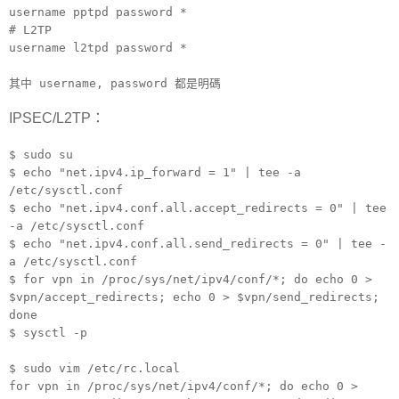
username pptpd password *
# L2TP
username l2tpd password *
其中 username, password 都是明碼
IPSEC/L2TP：
$ sudo su
$ echo "net.ipv4.ip_forward = 1" | tee -a
/etc/sysctl.conf
$ echo "net.ipv4.conf.all.accept_redirects = 0" | tee
-a /etc/sysctl.conf
$ echo "net.ipv4.conf.all.send_redirects = 0" | tee -
a /etc/sysctl.conf
$ for vpn in /proc/sys/net/ipv4/conf/*; do echo 0 >
$vpn/accept_redirects; echo 0 > $vpn/send_redirects;
done
$ sysctl -p
$ sudo vim /etc/rc.local
for vpn in /proc/sys/net/ipv4/conf/*; do echo 0 >