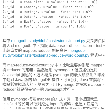
{u'_id': u'Communist', u'value': {u'count': 1.0}}
{u'_id': u'Company', u'value': {u'count': 1.0}}
{u'_id': u'During', u'value': {u'count': 1.0}}
{u'_id': u'Dutch', u'value': {u'count': 1.0}}
{u'_id': u'East', u'value': {u'count': 1.0}}
{u'_id': u'For', u'value': {u'count': 1.0}}
…
其中
mongodb-study/blob/master/tools/import.py
只是把資料
輸入到 mongodb 中，預設 database = db, collection = test。
比較重要的 mapper, reducer 則是寫在
mongodb-
study/blob/master/tools/map-reduce-word-count.py
程式中。
而 map-reduce-word-count.py 中，比較重要的則是 mapper
與 reducer 的定義，雖然是用 pymongo ，但這邊仍是用
Javascript 描述的，這大概是 pymongo 的最大缺點吧？印象
中翻到 Java 版的 MongoDB 操作，可直接用 Java 來撰寫，
這點影響還滿大的，簡言之，用 Pymongo 要撰寫 mapper、
reducer 就是得先會一點 Javascript 才行。
使用 pymongo 撰寫 mapper 的方式，有一個小提醒就是
this.field 等於可以取到原先 input 的資料，但是，這邊的
this.field 需要強制轉型，這樣才能接著用 split 切字出來，另