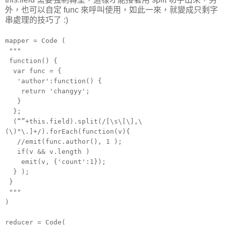
外，也可以自定 func 來呼叫使用，如此一來，就變成只剩字
串處理的技巧了 :)
mapper = Code (
"""
function() {
var func = {
'author':function() {
return 'changyy';
}
};
(“”+this.field).split(/[\s\[\],\
(\)"\.]+/).forEach(function(v){
//emit(func.author(), 1 );
if(v && v.length )
emit(v, {'count':1});
} );
}
"""
)
reducer = Code(