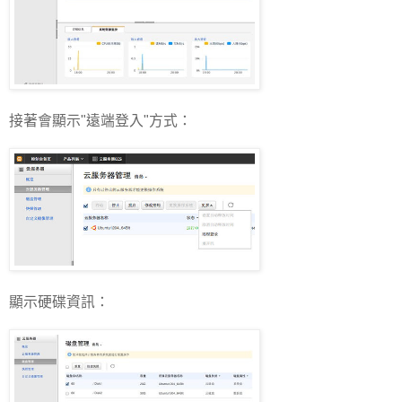
接著會顯示"遠端登入"方式：
顯示硬碟資訊：