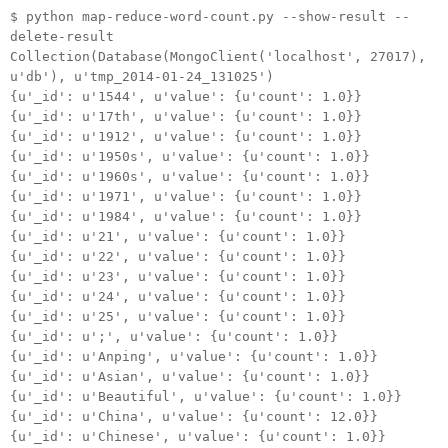
$ python map-reduce-word-count.py --show-result --
delete-result
Collection(Database(MongoClient('localhost', 27017),
u'db'), u'tmp_2014-01-24_131025')
{u'_id': u'1544', u'value': {u'count': 1.0}}
{u'_id': u'17th', u'value': {u'count': 1.0}}
{u'_id': u'1912', u'value': {u'count': 1.0}}
{u'_id': u'1950s', u'value': {u'count': 1.0}}
{u'_id': u'1960s', u'value': {u'count': 1.0}}
{u'_id': u'1971', u'value': {u'count': 1.0}}
{u'_id': u'1984', u'value': {u'count': 1.0}}
{u'_id': u'21', u'value': {u'count': 1.0}}
{u'_id': u'22', u'value': {u'count': 1.0}}
{u'_id': u'23', u'value': {u'count': 1.0}}
{u'_id': u'24', u'value': {u'count': 1.0}}
{u'_id': u'25', u'value': {u'count': 1.0}}
{u'_id': u';', u'value': {u'count': 1.0}}
{u'_id': u'Anping', u'value': {u'count': 1.0}}
{u'_id': u'Asian', u'value': {u'count': 1.0}}
{u'_id': u'Beautiful', u'value': {u'count': 1.0}}
{u'_id': u'China', u'value': {u'count': 12.0}}
{u'_id': u'Chinese', u'value': {u'count': 1.0}}