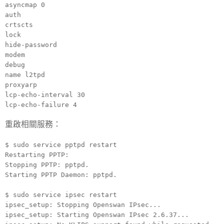
asyncmap 0
auth
crtscts
lock
hide-password
modem
debug
name l2tpd
proxyarp
lcp-echo-interval 30
lcp-echo-failure 4
重啟相關服務：
$ sudo service pptpd restart
Restarting PPTP:
Stopping PPTP: pptpd.
Starting PPTP Daemon: pptpd.
$ sudo service ipsec restart
ipsec_setup: Stopping Openswan IPsec...
ipsec_setup: Starting Openswan IPsec 2.6.37...