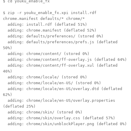
$ cd youku_enable_fx
$ zip -r youku_enable_fx.xpi install.rdf
chrome.manifest defaults/* chrome/*
adding: install.rdf (deflated 51%)
adding: chrome.manifest (deflated 52%)
adding: defaults/preferences/ (stored 0%)
adding: defaults/preferences/prefs.js (deflated
50%)
adding: chrome/content/ (stored 0%)
adding: chrome/content/ff-overlay.js (deflated 64%)
adding: chrome/content/ff-overlay.xul (deflated
46%)
adding: chrome/locale/ (stored 0%)
adding: chrome/locale/en-US/ (stored 0%)
adding: chrome/locale/en-US/overlay.dtd (deflated
62%)
adding: chrome/locale/en-US/overlay.properties
(deflated 25%)
adding: chrome/skin/ (stored 0%)
adding: chrome/skin/overlay.css (deflated 57%)
adding: chrome/skin/unblockPlayer.png (deflated 0%)