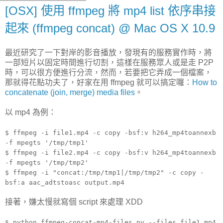
[OSX] 使用 ffmpeg 將 mp4 list 依序串接
起來 (ffmpeg concat) @ Mac OS X 10.9
最近研究了一下對岸的影音播放，發現有的服務實作時，將
一部短片以固定時間進行切割，這樣在服務眾人或是走 P2P
時，可以很方便進行分流，然而，若要把它弄成一個檔案，
那就得花點功夫了，好家在用 ffmpeg 就可以搞定囉：
How to
concatenate (join, merge) media files
。
以 mp4 為例：
$ ffmpeg -i file1.mp4 -c copy -bsf:v h264_mp4toannexb
-f mpegts '/tmp/tmp1'
$ ffmpeg -i file2.mp4 -c copy -bsf:v h264_mp4toannexb
-f mpegts '/tmp/tmp2'
$ ffmpeg -i "concat:/tmp/tmp1|/tmp/tmp2" -c copy -
bsf:a aac_adtstoasc output.mp4
接著，嫌太慢就寫個 script 來處理 XDD
$ python ffmpeg-concat-mp4-files.py --files file1.mp4