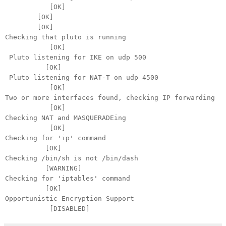
[OK]
[OK]
[OK]
Checking that pluto is running
[OK]
Pluto listening for IKE on udp 500
[OK]
Pluto listening for NAT-T on udp 4500
[OK]
Two or more interfaces found, checking IP forwarding
[OK]
Checking NAT and MASQUERADEing
[OK]
Checking for 'ip' command
[OK]
Checking /bin/sh is not /bin/dash
[WARNING]
Checking for 'iptables' command
[OK]
Opportunistic Encryption Support
[DISABLED]