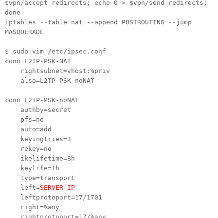
$vpn/accept_redirects; echo 0 > $vpn/send_redirects;
done
iptables --table nat --append POSTROUTING --jump
MASQUERADE
$ sudo vim /etc/ipsec.conf
conn L2TP-PSK-NAT
rightsubnet=vhost:%priv
also=L2TP-PSK-noNAT
conn L2TP-PSK-noNAT
authby=secret
pfs=no
auto=add
keyingtries=3
rekey=no
ikelifetime=8h
keylife=1h
type=transport
left=
SERVER_IP
leftprotoport=17/1701
right=%any
rightprotoport=17/%any