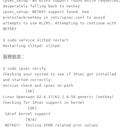
ipsec_setup: No KLIPS support found while requested,
desperately falling back to netkey
ipsec_setup: NETKEY support found. Use
protostack=netkey in /etc/ipsec.conf to avoid
attempts to use KLIPS. Attempting to continue with
NETKEY
$ sudo service xl2tpd restart
Restarting xl2tpd: xl2tpd.
服務驗證：
$ sudo ipsec verify
Checking your system to see if IPsec got installed
and started correctly:
Version check and ipsec on-path
[OK]
Linux Openswan U2.6.37/K3.2.0-58-generic (netkey)
Checking for IPsec support in kernel
[OK]
SAref kernel support
[N/A]
NETKEY: Testing XFRM related proc values