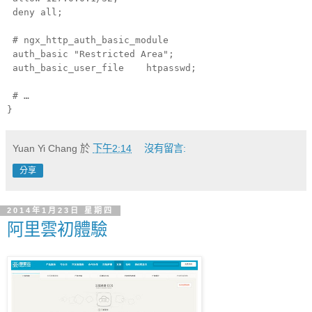
deny all;
# ngx_http_auth_basic_module
auth_basic "Restricted Area";
auth_basic_user_file htpasswd;
# …
}
Yuan Yi Chang
於
下午2:14
沒有留言:
分享
2014年1月23日 星期四
阿里雲初體驗