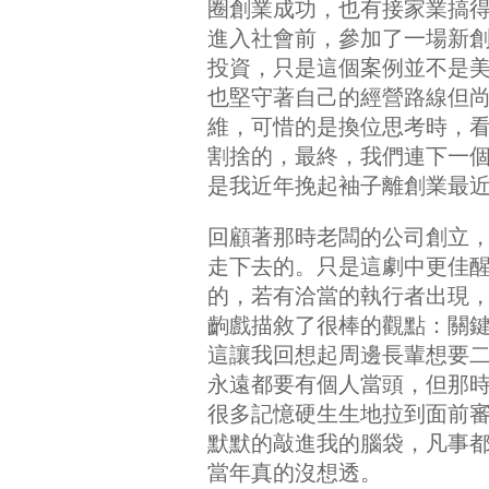
圈創業成功，也有接家業搞
進入社會前，參加了一場新
投資，只是這個案例並不是
也堅守著自己的經營路線但
維，可惜的是換位思考時，看
割捨的，最終，我們連下一
是我近年挽起袖子離創業最
回顧著那時老闆的公司創立
走下去的。只是這劇中更佳
的，若有洽當的執行者出現
齣戲描敘了很棒的觀點：關
這讓我回想起周邊長輩想要
永遠都要有個人當頭，但那
很多記憶硬生生地拉到面前
默默的敲進我的腦袋，凡事
當年真的沒想透。