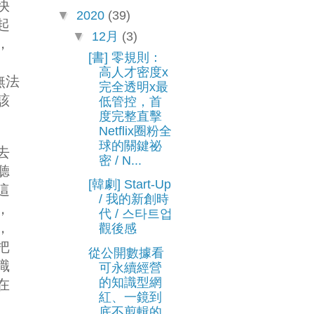
快
▼
2020
(39)
起
▼
12月
(3)
，
[書] 零規則：
高人才密度x
無法
完全透明x最
該
低管控，首
度完整直擊
Netflix圈粉全
球的關鍵祕
去
密 / N...
聽
[韓劇] Start-Up
這
/ 我的新創時
，
代 / 스타트업
，
觀後感
把
從公開數據看
識
可永續經營
的知識型網
在
紅、一鏡到
底不剪輯的