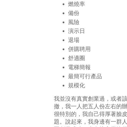
燃燒率
備份
風險
演示日
退場
併購聘用
舒適圈
電梯簡報
最簡可行產品
規模化
我並沒有真實創業過，或者
撤，我一人把五人份左右的
很特別的，我自己得厚著臉
題。說起來，我身邊有一群