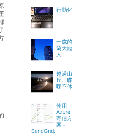
原
行動化
產
都
了
方
一歲的
偽天龍
人
越過山
丘、喋
喋不休
使用
Azure
的
寄信方
案 -
SendGrid: