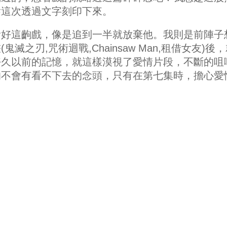
趁這次透過文字刻印下來。
看好這齣戲，像是追到一半就放棄他。我則是前陣子
之刃,咒術迴戰,Chainsaw Man,租借女友)後
好久以前的記憶，就這樣漠視了愛情片段，不斷的咀
的不會有看不下去的念頭，只有在第七集時，擔心愛