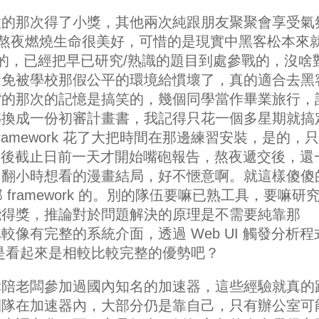
嫩的那次得了小獎，其他兩次純跟朋友聚聚會享受氣
那熬夜燃燒生命很美好，可惜的是現實中黑客松本來
人的，已經把早已研究/熟識的題目到處參戰的，沒啥
避免被學校那假公平的環境給慣壞了，真的適合去黑
嘴的那次的記憶是搞笑的，幾個同學當作畢業旅行，
轉換成一份初審計畫書，我記得只花一個多星期就搞
ramework 花了大把時間在那邊練習安裝，是的，
 然後截止日前一天才開始嘴砲報告，熬夜遞交後，還
了翻小時想看的漫畫結局，好不愜意啊。就這樣傻傻
framework 的。別的隊伍要嘛已熟工具，要嘛研
能得獎，推論對於問題解決的原理是不需要純靠那
的比較像有完整的系統介面，透過 Web UI 觸發分析
，可能是看起來是相較比較完整的優勢吧？
幸陪老闆參加過國內知名的加速器，這些經驗就真的
團隊在加速器內，大部分仍是靠自己，只有辦公室可