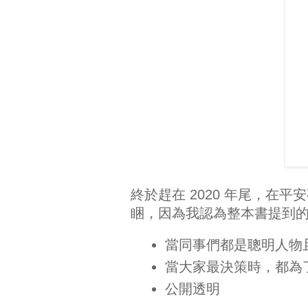
終於趕在 2020 年尾，在
睏，因為我認為整本書提到
當同事們都是聰明人物
當大家最決策時，都為
公開透明