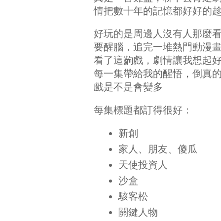
情把數十年的記憶都好好的
好玩的是周邊人沒有人那麼
要醒腦，追完一堆熱門動漫畫(鬼滅
看了這齣戲，劇情讓我想起
每一集帶給我的醒悟，倒真
戲是不是會變多
每集標題都訂得很好：
新創
家人、朋友、傻瓜
天使投資人
沙盒
駭客松
關鍵人物