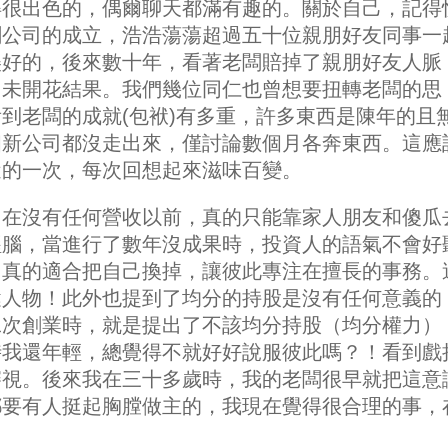
得很出色的，偶爾聊天都滿有趣的。關於自己，記得
創公司的成立，浩浩蕩蕩超過五十位親朋好友同事一
美好的，後來數十年，看著老闆賠掉了親朋好友人脈
尚未開花結果。我們幾位同仁也曾想要扭轉老闆的思
到老闆的成就(包袱)有多重，許多東西是陳年的且
個新公司都沒走出來，僅討論數個月各奔東西。這應
近的一次，每次回想起來滋味百變。
，在沒有任何營收以前，真的只能靠家人朋友和傻瓜
醒腦，當進行了數年沒成果時，投資人的語氣不會好
，真的適合把自己換掉，讓彼此專注在擅長的事務。
鍵人物！此外也提到了均分的持股是沒有任何意義的
二次創業時，就是提出了不該均分持股（均分權力）
時我還年輕，總覺得不就好好說服彼此嗎？！看到戲
審視。後來我在三十多歲時，我的老闆很早就把這意
都要有人挺起胸膛做主的，我現在覺得很合理的事，