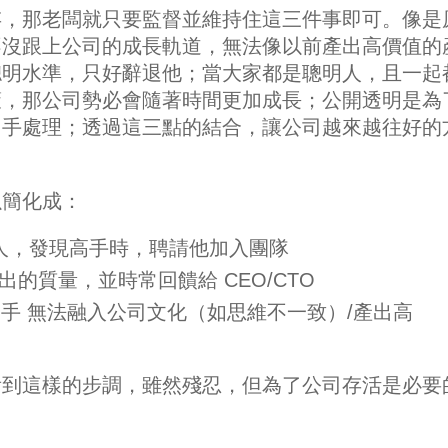
存，那老闆就只要監督並維持住這三件事即可。像是
不沒跟上公司的成長軌道，無法像以前產出高價值的
聰明水準，只好辭退他；當大家都是聰明人，且一起
策，那公司勢必會隨著時間更加成長；公開透明是為
出手處理；透過這三點的結合，讓公司越來越往好的
以簡化成：
試新人，發現高手時，聘請他加入團隊
產出的質量，並時常回饋給 CEO/CTO
某 高手 無法融入公司文化（如思維不一致）/產出高
看到這樣的步調，雖然殘忍，但為了公司存活是必要
。