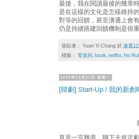
最後，我在閱讀最後的幾章
是在這樣的文化是怎樣維持
對等的回饋，甚至溝通上會
仍是持續搭建回饋機制是很
張貼者：
Yuan Yi Chang
於
凌晨12
標籤：
零規則
,
book
,
netflix
,
No Rul
2020年12月21日 星期一
[韓劇] Start-Up / 我的
真是一言難盡，聊下去肯定