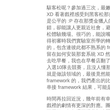
駭客松呢？參加過三次，最
XD 看著戲裡感受到黑客松
是公平的 :P 存在那獎金獵
錯，卻能讓人更親近社會，
松體驗幾場。很巧的，能說
得初審時我們實驗室所學的
的，包含連彼此都不熟系的 f
留在如何安裝那套系統 XD
去吃早餐，我也在早餐店翻
入選10隊去競賽，且沒人懂那 
就是做該領域的，最後竟然
framework 的，我們產出
串接 framework 結果
時間再拉回近況，幾年前有
戲裡的劇情有更深的對應。