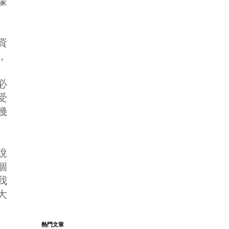
矇
資
，
必
受
幾
說
個
我
大
熱門文章