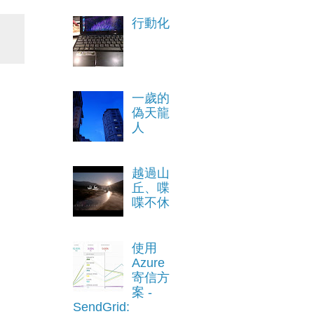
行動化
一歲的
偽天龍
人
越過山
丘、喋
喋不休
使用
Azure
寄信方
案 -
SendGrid: