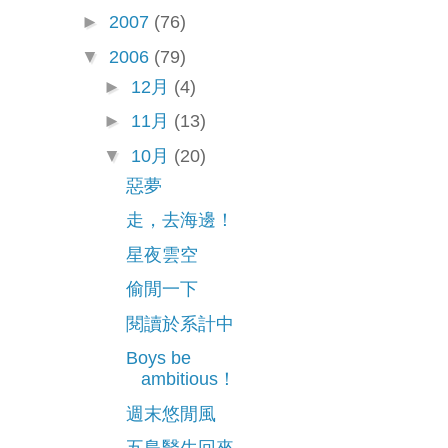
►
2007
(76)
▼
2006
(79)
►
12月
(4)
►
11月
(13)
▼
10月
(20)
惡夢
走，去海邊！
星夜雲空
偷閒一下
閱讀於系計中
Boys be
ambitious！
週末悠閒風