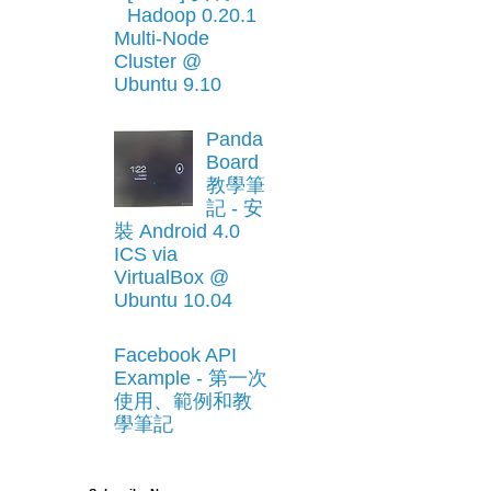
Hadoop 0.20.1
Multi-Node
Cluster @
Ubuntu 9.10
Panda
Board
教學筆
記 - 安
裝 Android 4.0
ICS via
VirtualBox @
Ubuntu 10.04
Facebook API
Example - 第一次
使用、範例和教
學筆記