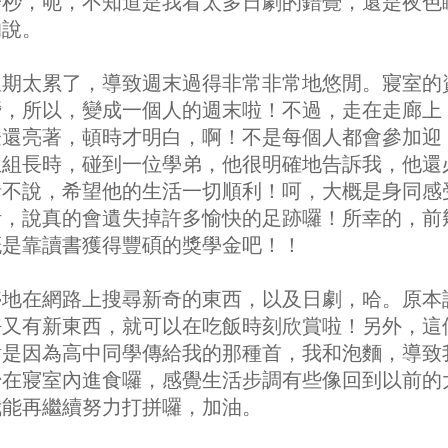
一秒，呃，不知道是我看太多日劇的錯覺，還是夜色
的說。
星期太累了，導致週末過得非常非常地悠閒。寢室的
營，所以，變成一個人的週末啦！不過，走在走廊上
燈還亮著，頓時才明白，啊！不是每個人都會參加迎
生組長時，碰到一位學弟，他很明確地告訴我，他還
話不說，希望他的生活一切順利！呵，大概是身同感
活，說真的會遺失掉許多愉快的足跡囉！所幸的，前
概是靠讀書獲得豐碩的獎學金吧！！
停地在網路上搜尋新奇的東西，以及日劇，哈。原本
好又有新東西，就可以在吃飯時刻欣賞啦！另外，這
對是因為高中同學傳給我的那種首，我和泡麵，導致
始在寢室內進食囉，感覺生活步調有些像回到以前的
我能再繼續努力打拼囉，加油。