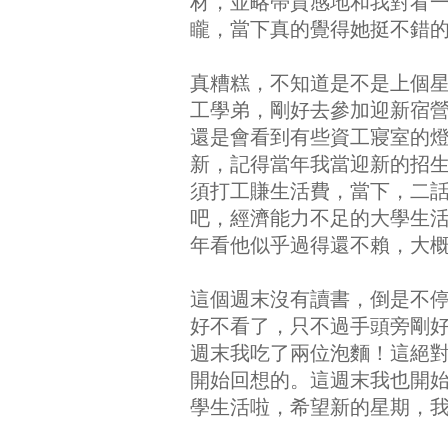
材，並略帶質感地和我對看
矓，當下真的覺得她挺不錯
真糟糕，不知道是不是上個
工學弟，剛好去參加迎新宿
還是會看到有些資工寢室的
新，記得當年我當迎新的招
須打工賺生活費，當下，二
吧，經濟能力不足的大學生
年看他似乎過得還不賴，大
這個週末沒有讀書，倒是不
好不看了，只不過手頭旁剛
週末我吃了兩位泡麵！這絕
開始回想的。這週末我也開
學生活啦，希望新的星期，