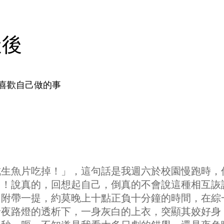
天後
喜歡自己做的事
成生魚片吃掉！」，這句話是我週六於校園慢跑時，
冏！說真的，回想起自己，倒真的不會說這種相互詼
，附帶一提，約莫晚上十點正負十分鐘的時間，在綜
暗夜路燈的透析下，一身灰白的上衣，突顯其姣好身