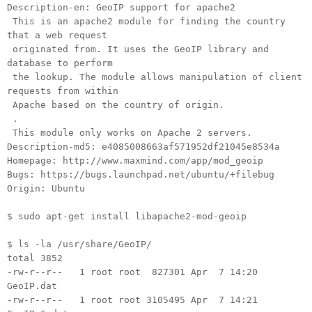
Description-en: GeoIP support for apache2
This is an apache2 module for finding the country
that a web request
originated from. It uses the GeoIP library and
database to perform
the lookup. The module allows manipulation of client
requests from within
Apache based on the country of origin.
.
This module only works on Apache 2 servers.
Description-md5: e4085008663af571952df21045e8534a
Homepage: http://www.maxmind.com/app/mod_geoip
Bugs: https://bugs.launchpad.net/ubuntu/+filebug
Origin: Ubuntu
$ sudo apt-get install libapache2-mod-geoip
$ ls -la /usr/share/GeoIP/
total 3852
-rw-r--r-- 1 root root 827301 Apr 7 14:20
GeoIP.dat
-rw-r--r-- 1 root root 3105495 Apr 7 14:21