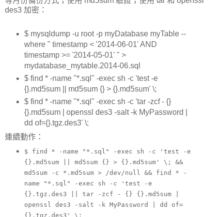
等月份備份方式；使用 md5sum 驗證；使用 tar 和 openssl
des3 加密：
$ mysqldump -u root -p myDatabase myTable --
where " timestamp < '2014-06-01' AND
timestamp >= '2014-05-01' " >
mydatabase_mytable.2014-06.sql
$ find * -name "*.sql" -exec sh -c 'test -e
{}.md5sum || md5sum {} > {}.md5sum' \;
$ find * -name "*.sql" -exec sh -c 'tar -zcf - {}
{}.md5sum | openssl des3 -salt -k MyPassword |
dd of={}.tgz.des3' \;
連續動作：
$ find * -name "*.sql" -exec sh -c 'test -e
{}.md5sum || md5sum {} > {}.md5sum' \; &&
md5sum -c *.md5sum > /dev/null && find * -
name "*.sql" -exec sh -c 'test -e
{}.tgz.des3 || tar -zcf - {} {}.md5sum |
openssl des3 -salt -k MyPassword | dd of=
{}.tgz.des3' \;