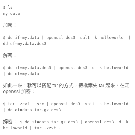
$ ls
my.data
加密：
$ dd if=my.data | openssl des3 -salt -k helloworld |
dd of=my.data.des3
解密：
$ dd if=my.data.des3 | openssl des3 -d -k helloworld
| dd of=my.data
如此一來，就可以搭配 tar 的方式，把檔案先 tar 起來，在走
openssl 加密：
$ tar -zcvf - src | openssl des3 -salt -k helloworld
| dd of=data.tar.gz.des3
解密：
$ dd if=data.tar.gz.des3 | openssl des3 -d -k
helloworld | tar -xzvf -