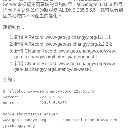
Server 來模擬不同區域的查詢結果，如 Google 8.8.8.8 和最
近阿里雲對外公佈的新服務 ALiDNS 235.5.5.5，就可以看到
因為地域的不同產生的變化。
連續動作：
新增 A Record: www-geo-jp.changyy.org/1.1.1.1
新增 A Record: www-geo-us.changyy.org/2.2.2.2
新增 CName Record: www-geo.changyy.org/www-
geo-jp.changyy.org/Latency/ap-northest-1
新增 CName Record: www-geo.changyy.org/www-
geo-us.changyy.org/Latency/us-west-1
查詢：
$ nslookup www-geo.changyy.org 223.5.5.5
Server: 223.5.5.5
Address: 223.5.5.5#53
Non-authoritative answer:
www-geo.changyy.org canonical name = www-geo-
jp.changyy.org.