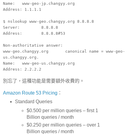
Name: www-geo-jp.changyy.org
Address: 1.1.1.1
$ nslookup www-geo.changyy.org 8.8.8.8
Server: 8.8.8.8
Address: 8.8.8.8#53
Non-authoritative answer:
www-geo.changyy.org canonical name = www-geo-
us.changyy.org.
Name: www-geo-us.changyy.org
Address: 2.2.2.2
別忘了，這種功能是需要額外收費的。
Amazon Route 53 Pricing
：
Standard Queries
$0.500 per million queries – first 1
Billion queries / month
$0.250 per million queries – over 1
Billion queries / month