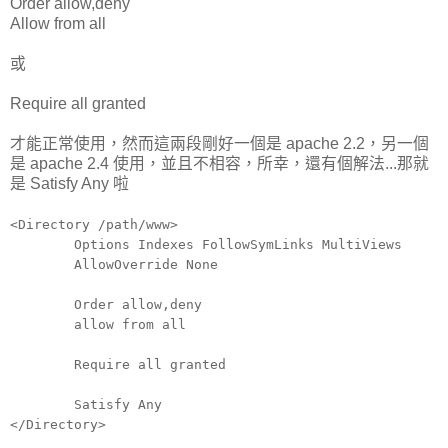
Order allow,deny
Allow from all
或
Require all granted
才能正常使用，然而這兩段剛好一個是 apache 2.2，另一個
是 apache 2.4 使用，並且不相容，所幸，還有個解法...那就
是 Satisfy Any 啦
<Directory /path/www>
Options Indexes FollowSymLinks MultiViews
AllowOverride None
Order allow,deny
allow from all
Require all granted
Satisfy Any
</Directory>