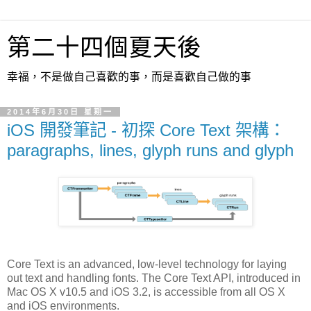
第二十四個夏天後
幸福，不是做自己喜歡的事，而是喜歡自己做的事
2014年6月30日 星期一
iOS 開發筆記 - 初探 Core Text 架構：
paragraphs, lines, glyph runs and glyph
Core Text is an advanced, low-level technology for laying
out text and handling fonts. The Core Text API, introduced in
Mac OS X v10.5 and iOS 3.2, is accessible from all OS X
and iOS environments.