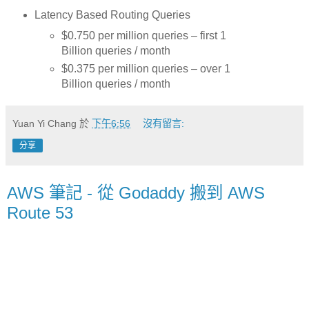
Latency Based Routing Queries
$0.750 per million queries – first 1
Billion queries / month
$0.375 per million queries – over 1
Billion queries / month
Yuan Yi Chang
於
下午6:56
沒有留言:
分享
AWS 筆記 - 從 Godaddy 搬到 AWS
Route 53