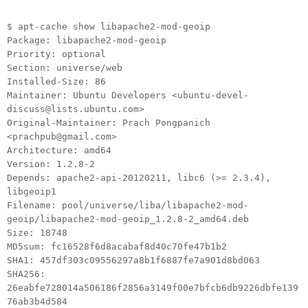
$ apt-cache show libapache2-mod-geoip
Package: libapache2-mod-geoip
Priority: optional
Section: universe/web
Installed-Size: 86
Maintainer: Ubuntu Developers <ubuntu-devel-
discuss@lists.ubuntu.com>
Original-Maintainer: Prach Pongpanich
<prachpub@gmail.com>
Architecture: amd64
Version: 1.2.8-2
Depends: apache2-api-20120211, libc6 (>= 2.3.4),
libgeoip1
Filename: pool/universe/liba/libapache2-mod-
geoip/libapache2-mod-geoip_1.2.8-2_amd64.deb
Size: 18748
MD5sum: fc16528f6d8acabaf8d40c70fe47b1b2
SHA1: 457df303c09556297a8b1f6887fe7a901d8bd063
SHA256:
26eabfe728014a506186f2856a3149f00e7bfcb6db9226dbfe139
76ab3b4d584