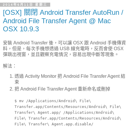
2014年6月11日 星期三
[OSX] 關閉 Android Transfer AutoRun /
Android File Transfer Agent @ Mac
OSX 10.9.3
安裝 Android Transfer 後，可以讓 OSX 跟 Android 手機傳資
料，但是，每次手機想透過 USB 線充電時，反而會使 OSX
彈跳出視窗，並且觀察充電情況，容易出現中斷等現象。
解法：
透過 Activity Monitor 把 Android File Transfer Agent 結
束
把 Android File Transfer Agent 重新命名或刪掉
$ mv /Applications/Android\ File\
Transfer.app/Contents/Resources/Android\ File\
Transfer\ Agent.app/ /Applications/Android\
File\ Transfer.app/Contents/Resources/Android\
File\ Transfer\ Agent.app.disable/