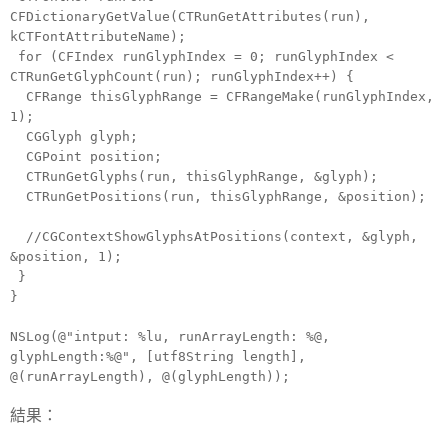
CFDictionaryGetValue(CTRunGetAttributes(run),
kCTFontAttributeName);
for (CFIndex runGlyphIndex = 0; runGlyphIndex <
CTRunGetGlyphCount(run); runGlyphIndex++) {
CFRange thisGlyphRange = CFRangeMake(runGlyphIndex,
1);
CGGlyph glyph;
CGPoint position;
CTRunGetGlyphs(run, thisGlyphRange, &glyph);
CTRunGetPositions(run, thisGlyphRange, &position);
//CGContextShowGlyphsAtPositions(context, &glyph,
&position, 1);
}
}
NSLog(@"intput: %lu, runArrayLength: %@,
glyphLength:%@", [utf8String length],
@(runArrayLength), @(glyphLength));
結果：