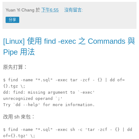
Yuan Yi Chang
於
下午6:55
沒有留言:
分享
[Linux] 使用 find -exec 之 Commands 與
Pipe 用法
原先打算：
$ find -name "*.sql" -exec tar -zcf - {} | dd of=
{}.tgz \;
dd: find: missing argument to `-exec'
unrecognized operand `;'
Try `dd --help' for more information.
改用 sh 來包：
$ find -name "*.sql" -exec sh -c 'tar -zcf - {} | dd
of={}.tgz' \;