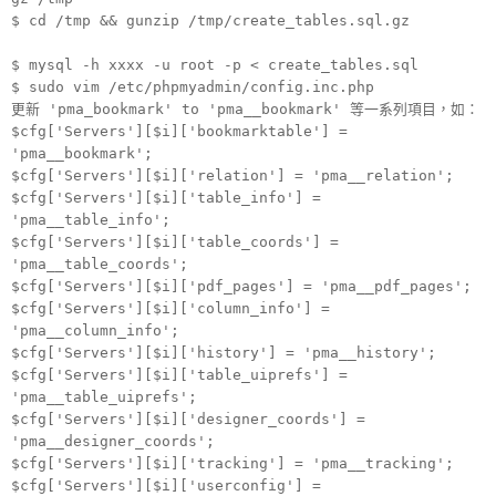
$ cd /tmp && gunzip /tmp/create_tables.sql.gz
$ mysql -h xxxx -u root -p < create_tables.sql
$ sudo vim /etc/phpmyadmin/config.inc.php
更新 'pma_bookmark' to 'pma__bookmark' 等一系列項目，如：
$cfg['Servers'][$i]['bookmarktable'] =
'pma__bookmark';
$cfg['Servers'][$i]['relation'] = 'pma__relation';
$cfg['Servers'][$i]['table_info'] =
'pma__table_info';
$cfg['Servers'][$i]['table_coords'] =
'pma__table_coords';
$cfg['Servers'][$i]['pdf_pages'] = 'pma__pdf_pages';
$cfg['Servers'][$i]['column_info'] =
'pma__column_info';
$cfg['Servers'][$i]['history'] = 'pma__history';
$cfg['Servers'][$i]['table_uiprefs'] =
'pma__table_uiprefs';
$cfg['Servers'][$i]['designer_coords'] =
'pma__designer_coords';
$cfg['Servers'][$i]['tracking'] = 'pma__tracking';
$cfg['Servers'][$i]['userconfig'] =