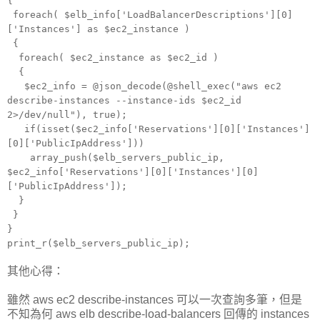
{
foreach( $elb_info['LoadBalancerDescriptions'][0]
['Instances'] as $ec2_instance )
{
foreach( $ec2_instance as $ec2_id )
{
$ec2_info = @json_decode(@shell_exec("aws ec2
describe-instances --instance-ids $ec2_id
2>/dev/null"), true);
if(isset($ec2_info['Reservations'][0]['Instances']
[0]['PublicIpAddress']))
array_push($elb_servers_public_ip,
$ec2_info['Reservations'][0]['Instances'][0]
['PublicIpAddress']);
}
}
}
print_r($elb_servers_public_ip);
其他心得：
雖然 aws ec2 describe-instances 可以一次查詢多筆，但是
不知為何 aws elb describe-load-balancers 回傳的 instances