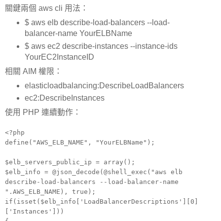
關鍵兩個 aws cli 用法：
$ aws elb describe-load-balancers --load-
balancer-name YourELBName
$ aws ec2 describe-instances --instance-ids
YourEC2InstanceID
相關 AIM 權限：
elasticloadbalancing:DescribeLoadBalancers
ec2:DescribeInstances
使用 PHP 連續動作：
<?php
define("AWS_ELB_NAME", "YourELBName");
$elb_servers_public_ip = array();
$elb_info = @json_decode(@shell_exec("aws elb
describe-load-balancers --load-balancer-name
".AWS_ELB_NAME), true);
if(isset($elb_info['LoadBalancerDescriptions'][0]
['Instances']))