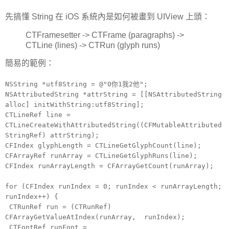
先搞懂 String 在 iOS 系統內是如何被畫到 UIView 上頭：
CTFramesetter -> CTFrame (paragraphs) ->
CTLine (lines) -> CTRun (glyph runs)
簡易的範例：
NSString *utf8String = @"0你1我2他";
NSAttributedString *attrString = [[NSAttributedString
alloc] initWithString:utf8String];
CTLineRef line =
CTLineCreateWithAttributedString((CFMutableAttributed
StringRef) attrString);
CFIndex glyphLength = CTLineGetGlyphCount(line);
CFArrayRef runArray = CTLineGetGlyphRuns(line);
CFIndex runArrayLength = CFArrayGetCount(runArray);
for (CFIndex runIndex = 0; runIndex < runArrayLength;
runIndex++) {
CTRunRef run = (CTRunRef)
CFArrayGetValueAtIndex(runArray, runIndex);
CTFontRef runFont =