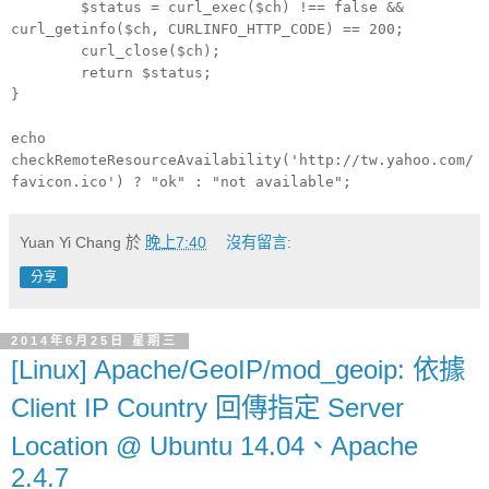
$status = curl_exec($ch) !== false &&
curl_getinfo($ch, CURLINFO_HTTP_CODE) == 200;
curl_close($ch);
return $status;
}
echo
checkRemoteResourceAvailability('http://tw.yahoo.com/
favicon.ico') ? "ok" : "not available";
Yuan Yi Chang
於
晚上7:40
沒有留言:
分享
2014年6月25日 星期三
[Linux] Apache/GeoIP/mod_geoip: 依據
Client IP Country 回傳指定 Server
Location @ Ubuntu 14.04、Apache
2.4.7