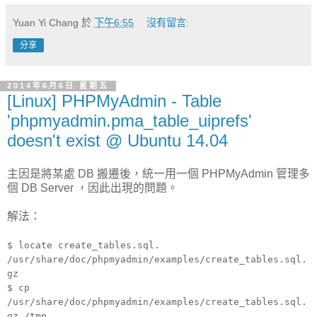
Yuan Yi Chang
於
下午6:55
沒有留言:
分享
2014年6月6日 星期五
[Linux] PHPMyAdmin - Table
'phpmyadmin.pma_table_uiprefs'
doesn't exist @ Ubuntu 14.04
主因是將某處 DB 搬遷後，統一用一個 PHPMyAdmin 管理多
個 DB Server ，因此出現的問題。
解法：
$ locate create_tables.sql.
/usr/share/doc/phpmyadmin/examples/create_tables.sql.
gz
$ cp
/usr/share/doc/phpmyadmin/examples/create_tables.sql.
gz /tmp