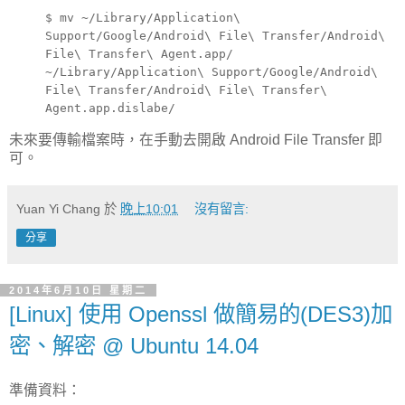
$ mv ~/Library/Application\
Support/Google/Android\ File\ Transfer/Android\
File\ Transfer\ Agent.app/
~/Library/Application\ Support/Google/Android\
File\ Transfer/Android\ File\ Transfer\
Agent.app.dislabe/
未來要傳輸檔案時，在手動去開啟 Android File Transfer 即
可。
Yuan Yi Chang
於
晚上10:01
沒有留言:
分享
2014年6月10日 星期二
[Linux] 使用 Openssl 做簡易的(DES3)加
密、解密 @ Ubuntu 14.04
準備資料：