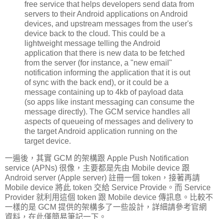
free service that helps developers send data from
servers to their Android applications on Android
devices, and upstream messages from the user's
device back to the cloud. This could be a
lightweight message telling the Android
application that there is new data to be fetched
from the server (for instance, a "new email"
notification informing the application that it is out
of sync with the back end), or it could be a
message containing up to 4kb of payload data
(so apps like instant messaging can consume the
message directly). The GCM service handles all
aspects of queueing of messages and delivery to
the target Android application running on the
target device.
一遍後，其實 GCM 的架構跟 Apple Push Notification
service (APNs) 很像，主要都是先由 Mobile device 跟
Android server (Apple server) 註冊一個 token，接著再請
Mobile device 將此 token 交給 Service Provide。而 Service
Provider 就利用這個 token 跟 Mobile device 傳訊息。比較不
一樣的是 GCM 提供的架構多了一些設計，詳細請參考官網
資料，在此僅簡易筆記一下。