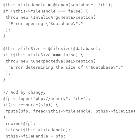
$this->fileHandle = @fopen($database, 'rb');
if ($this->fileHandle === false) {
throw new \InvalidArgumentException(
"Error opening \"$database\"."
);
}
$this->fileSize = @filesize($database);
if ($this->fileSize === false) {
throw new \UnexpectedValueException(
"Error determining the size of \"$database\"."
);
}
// Add by changyy
$fp = fopen("php://memory", 'rb+');
if(is_resource($fp)) {
fputs($fp, fread($this->fileHandle, $this->fileSize)
);
rewind($fp);
fclose($this->fileHandle);
$this->fileHandle = $fp;