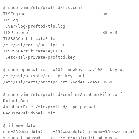
$ sudo vim /etc/proftpd/tls.conf
TLSEngine on
TLSLog
/var/log/proftpd/tls.log
TLSProtocol SSLv23
TLSRSACertificateFile
/etc/ssl/certs/proftpd.crt
TLSRSACertificateKeyFile
/etc/ssl/private/proftpd.key
$ sudo openssl req -x509 -newkey rsa:1024 -keyout
/etc/ssl/private/proftpd.key -out
/etc/ssl/certs/proftpd.crt -nodes -days 3650
$ sudo vim /etc/proftpd/conf.d/AuthUserFile.conf
DefaultRoot ~
AuthUserFile /etc/proftpd/ftpd.passwd
RequireValidShell off
$ id www-data
uid=33(www-data) gid=33(www-data) groups=33(www-data)
$ sudo ftpasswd --file /etc/proftpd/ftpd.passwd --