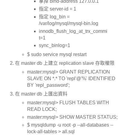
拿掉 bind-address 127.0.0.1
指定 server-id = 1
指定 log_bin =
/var/log/mysql/mysql-bin.log
innodb_flush_log_at_trx_commi
t=1
sync_binlog=1
$ sudo service mysql restart
在 master db 上建立 replication slave 存取權限
master:mysql> GRANT REPLICATION
SLAVE ON *.* TO 'repl'@'%' IDENTIFIED
BY 'repl_password';
在 master db 上匯出資料
master:mysql> FLUSH TABLES WITH
READ LOCK;
master:mysql> SHOW MASTER STATUS;
$ mysqldump -u root -p --all-databases --
lock-all-tables > all.sql