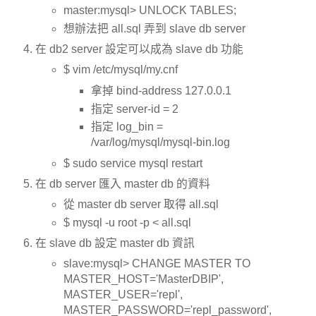
master:mysql> UNLOCK TABLES;
想辦法把 all.sql 弄到 slave db server
在 db2 server 設定可以成為 slave db 功能
$ vim /etc/mysql/my.cnf
拿掉 bind-address 127.0.0.1
指定 server-id = 2
指定 log_bin =
/var/log/mysql/mysql-bin.log
$ sudo service mysql restart
在 db server 匯入 master db 的資料
從 master db server 取得 all.sql
$ mysql -u root -p < all.sql
在 slave db 設定 master db 資訊
slave:mysql> CHANGE MASTER TO
MASTER_HOST='MasterDBIP',
MASTER_USER='repl',
MASTER_PASSWORD='repl_password',