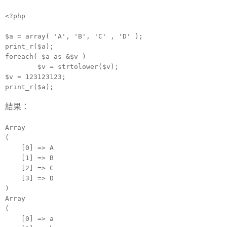
<?php
$a = array( 'A', 'B', 'C' , 'D' );
print_r($a);
foreach( $a as &$v )
$v = strtolower($v);
$v = 123123123;
print_r($a);
結果：
Array
(
[0] => A
[1] => B
[2] => C
[3] => D
)
Array
(
[0] => a