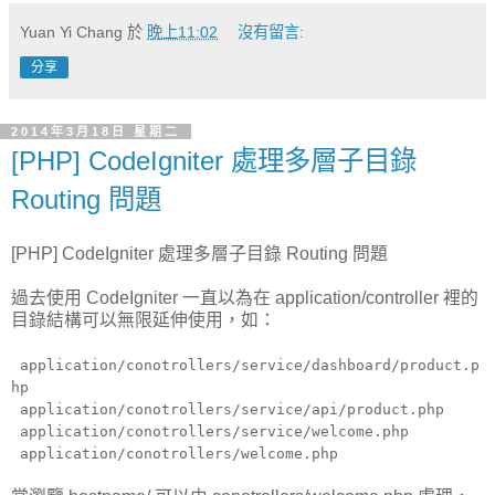
Yuan Yi Chang
於
晚上11:02
沒有留言:
分享
2014年3月18日 星期二
[PHP] CodeIgniter 處理多層子目錄
Routing 問題
[PHP] CodeIgniter 處理多層子目錄 Routing 問題
過去使用 CodeIgniter 一直以為在 application/controller 裡的
目錄結構可以無限延伸使用，如：
application/conotrollers/service/dashboard/product.p
hp
application/conotrollers/service/api/product.php
application/conotrollers/service/welcome.php
application/conotrollers/welcome.php