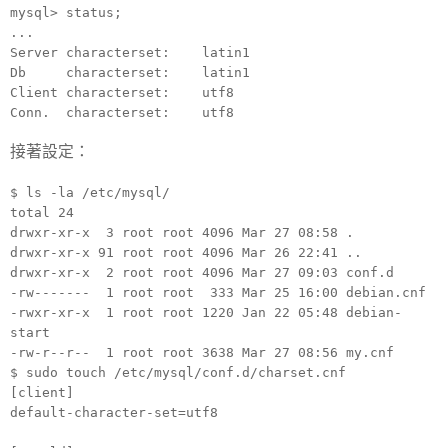
mysql> status;
...
Server characterset: latin1
Db characterset: latin1
Client characterset: utf8
Conn. characterset: utf8
接著設定：
$ ls -la /etc/mysql/
total 24
drwxr-xr-x 3 root root 4096 Mar 27 08:58 .
drwxr-xr-x 91 root root 4096 Mar 26 22:41 ..
drwxr-xr-x 2 root root 4096 Mar 27 09:03 conf.d
-rw------- 1 root root 333 Mar 25 16:00 debian.cnf
-rwxr-xr-x 1 root root 1220 Jan 22 05:48 debian-
start
-rw-r--r-- 1 root root 3638 Mar 27 08:56 my.cnf
$ sudo touch /etc/mysql/conf.d/charset.cnf
[client]
default-character-set=utf8