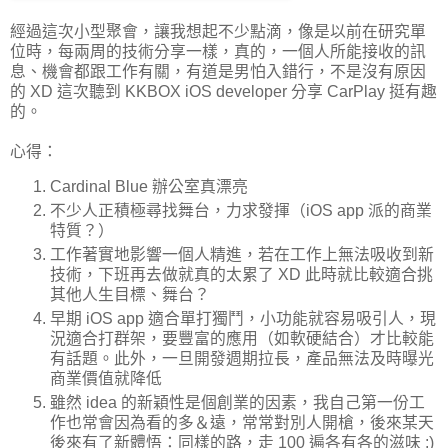
經過這次小型聚會，讓我想起不少點滴，像是以前在研究單
位時，每兩周的技術分享一樣，真的，一個人所能接收的訊
息、機會都跟工作有關，有道是男怕入錯行，不是沒有原因
的 XD 這次聽到 KKBOX iOS developer 分享 CarPlay 挺有趣
的。
心得：
Cardinal Blue 辦公室真漂亮
不少人正積極尋找舞台，力求發揮（iOS app 派的商業
特質？）
工作著實地影響一個人精進，若在工作上無法吸收到新
技術，下班再去做就真的太累了 XD 此時就比較適合挑
其他人生目標、舞台？
早期 iOS app 適合單打獨鬥，小功能就容易吸引人，現
況適合打群架，要豐富的應用（如軟硬結合）才比較能
有話題。此外，一旦開發週期拉長，產品無法及時曝光
商業價值就降低
雖然 idea 的新穎性是個創業的因素，我自己第一份工
作也常會因為看的多＆遠，常常對別人開槍，後來某天
後來有了新體悟：同樣的路，走 100 遍各有各的滋味 :)