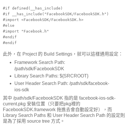
#if defined(__has_include)
#if __has_include("FacebookSDK/FacebookSDK.h")
#import <FacebookSDK/FacebookSDK.h>
#else
#import "Facebook.h"
#endif
#endif
此外，在 Project 的 Build Settings，就可以這樣通用設定：
Framework Search Path:
/path/sdk/FacebookSDK
Library Search Paths: ${SRCROOT}
User Header Search Path: /path/sdk/facebook-
ios-sdk
其中 /path/sdk/FacebookSDK 指的是 facebook-ios-sdk-
current.pkg 安裝位置（只要把pkg裡的
FacebookSDK.framework 拖進去會自動設定好），而
Library Search Paths 和 User Header Search Path 的設定則
是為了採用 source tree 方式。