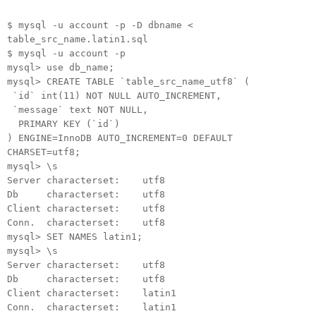
$ mysql -u account -p -D dbname <
table_src_name.latin1.sql
$ mysql -u account -p
mysql> use db_name;
mysql> CREATE TABLE `table_src_name_utf8` (
`id` int(11) NOT NULL AUTO_INCREMENT,
`message` text NOT NULL,
PRIMARY KEY (`id`)
) ENGINE=InnoDB AUTO_INCREMENT=0 DEFAULT
CHARSET=utf8;
mysql> \s
Server characterset: utf8
Db characterset: utf8
Client characterset: utf8
Conn. characterset: utf8
mysql> SET NAMES latin1;
mysql> \s
Server characterset: utf8
Db characterset: utf8
Client characterset: latin1
Conn. characterset: latin1