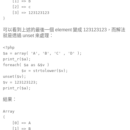
[1] => b
[2] => c
[3] => 123123123
)
可以看到上述的最後一個 element 變成 123123123，而解法
就是透過 unset 來處理：
<?php
$a = array( 'A', 'B', 'C' , 'D' );
print_r($a);
foreach( $a as &$v )
$v = strtolower($v);
unset($v);
$v = 123123123;
print_r($a);
結果：
Array
(
[0] => A
[1] => B