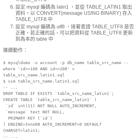
設定 mysql 編碼為 latin1 ，並從 TABLE_LATIN1 取出
資料，以 CONVERT(message USING BINARY) 存入
TABLE_UTF8 中
設定 mysql 編碼為 utf8 ，接著查證 TABLE_UTF8 是否
正確，若正確的話，可以把資料從 TABLE_UTF8 更新
到為本的 table 中
連續動作：
$ mysqldumo -u account -p db_name table_src_name --
where 'id>=100 AND id<=200' >
table_src_name.latin1.sql
$ vim table_src_name.latin1.sql
-- ...
DROP TABLE IF EXISTS `table_src_name_latin1`;
CREATE TABLE `table_src_name_latin1` (
`id` int(11) NOT NULL AUTO_INCREMENT,
`message` text NOT NULL,
PRIMARY KEY (`id`)
) ENGINE=InnoDB AUTO_INCREMENT=0 DEFAULT
CHARSET=latin1;
-- ...