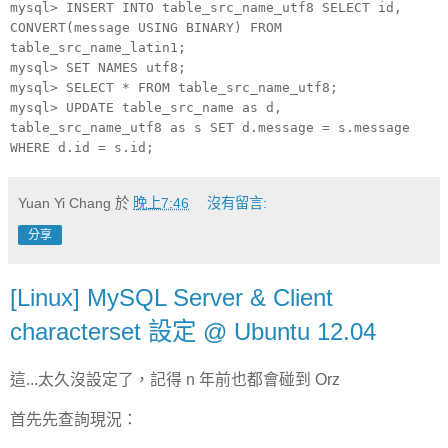
mysql> INSERT INTO table_src_name_utf8 SELECT id,
CONVERT(message USING BINARY) FROM
table_src_name_latin1;
mysql> SET NAMES utf8;
mysql> SELECT * FROM table_src_name_utf8;
mysql> UPDATE table_src_name as d,
table_src_name_utf8 as s SET d.message = s.message
WHERE d.id = s.id;
Yuan Yi Chang
於
晚上7:46
沒有留言:
分享
[Linux] MySQL Server & Client
characterset 設定 @ Ubuntu 12.04
這...太久沒設定了，記得 n 年前也都會碰到 Orz
首先先查詢現況：