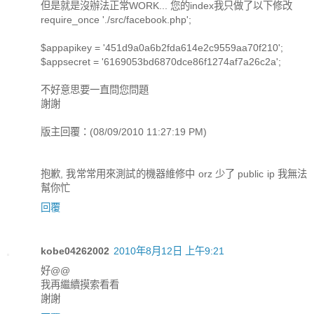
但是就是沒辦法正常WORK... 您的index我只做了以下修改
require_once './src/facebook.php';
$appapikey = '451d9a0a6b2fda614e2c9559aa70f210';
$appsecret = '6169053bd6870dce86f1274af7a26c2a';
不好意思要一直問您問題
謝謝
版主回覆：(08/09/2010 11:27:19 PM)
抱歉, 我常常用來測試的機器維修中 orz 少了 public ip 我無法
幫你忙
回覆
kobe04262002
2010年8月12日 上午9:21
好@@
我再繼續摸索看看
謝謝