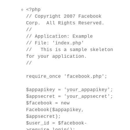
<?
php
// Copyright 2007 Facebook
Corp. All Rights Reserved.
//
// Application: Example
// File: 'index.php'
// This is a sample skeleton
for your application.
//
require_once
'facebook.php'
;
$appapikey
=
'
your_appapikey
'
;
$appsecret
=
'
your_appsecret
'
;
$facebook
=
new
Facebook
(
$appapikey
,
$appsecret
);
$user_id
=
$facebook
-