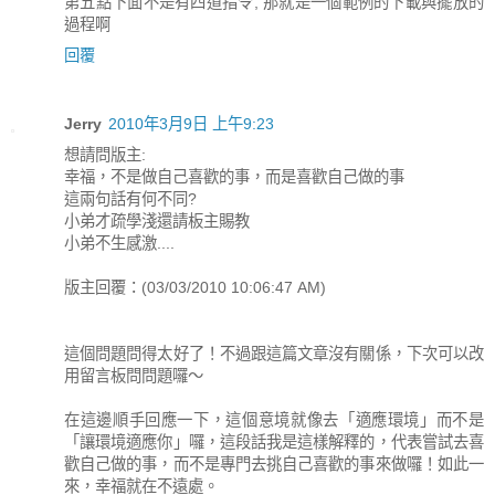
第五點下面不是有四道指令, 那就是一個範例的下載與擺放的
過程啊
回覆
Jerry
2010年3月9日 上午9:23
想請問版主:
幸福，不是做自己喜歡的事，而是喜歡自己做的事
這兩句話有何不同?
小弟才疏學淺還請板主賜教
小弟不生感激....
版主回覆：(03/03/2010 10:06:47 AM)
這個問題問得太好了！不過跟這篇文章沒有關係，下次可以改
用留言板問問題囉～
在這邊順手回應一下，這個意境就像去「適應環境」而不是
「讓環境適應你」囉，這段話我是這樣解釋的，代表嘗試去喜
歡自己做的事，而不是專門去挑自己喜歡的事來做囉！如此一
來，幸福就在不遠處。