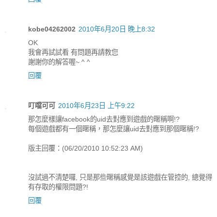
kobe04262002
2010年6月20日 晚上8:32
OK
我會再試試看 有問題再請教您
謝謝你的解答喔~ ^ ^
回覆
叮噹可可
2010年6月23日 上午9:22
那怎麼樣讓facebook的uid去對應到遊戲的暱稱啊!?
每個遊戲都有一個暱稱，那怎麼讓uid去對應到那個暱稱!?
版主回覆：(06/20/2010 10:52:23 AM)
沒試過不清楚囉, 只是那些暱稱感覺是該遊戲在管控的, 總覺得
有存取的權限問題?!
回覆