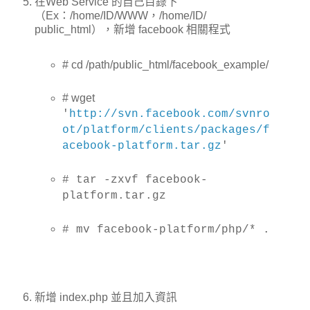
在Web Service 的自己目錄下
（Ex：/home/ID/WWW，/home/ID/
public_html），新增 facebook 相關程式
# cd /path/public_html/facebook_example/
# wget
'
http://svn.facebook.com/svnro
ot/platform/clients/packages/f
acebook-platform.tar.gz
'
# tar -zxvf
facebook-
platform.tar.gz
# mv
facebook-platform/php/* .
新增 index.php 並且加入資訊