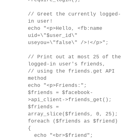
>
require_login
();
// Greet the currently logged-
in user!
echo
"<p>Hello, <fb:name
uid=\"$user_id\"
useyou=\"false\" />!</p>"
;
// Print out at most 25 of the
logged-in user's friends,
// using the friends.get API
method
echo
"<p>Friends:"
;
$friends
=
$facebook
-
>
api_client
->
friends_get
();
$friends
=
array_slice
(
$friends
,
0
,
25
);
foreach
(
$friends
as
$friend
)
{
echo
"<br>$friend"
;