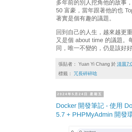
多年前的別人挖角他的故事，
50 富豪，當年跟著他的也 
著實是個有趣的議題。
回到自己的人生，越來越更
又是個 about time 
同，唯一不變的，仍是該好
張貼者：
Yuan Yi Chang
於
清晨7:
標籤：
冗長碎碎唸
2024年5月24日 星期五
Docker 開發筆記 - 使用 Doc
5.7 + PHPMyAdmin 開發