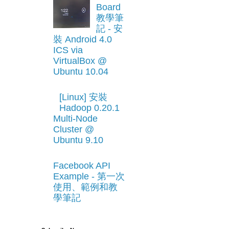
Board
教學筆
記 - 安
裝 Android 4.0
ICS via
VirtualBox @
Ubuntu 10.04
[Linux] 安裝
Hadoop 0.20.1
Multi-Node
Cluster @
Ubuntu 9.10
Facebook API
Example - 第一次
使用、範例和教
學筆記