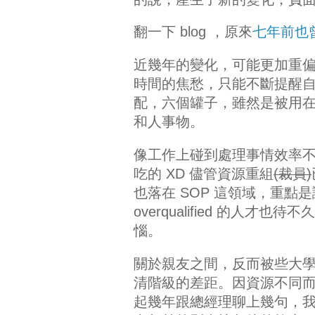
翻一下 blog ，原來
七年前也曾 
近幾年的變化，可能更加重
時間的焦愁，只能不斷提醒
配，六個罐子，雖然是被用
和人事物。
像工作上碰到處理事情效率
吃的 XD 儘管資源重組
(裁員)
也落在 SOP 這領域，重
overqualified 的
惱。
關於親友之間，反而被些大
清階級的差距。因資源不同
起幾年跟總經理聊上幾句，