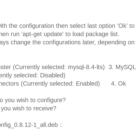
th the configuration then select last option 'Ok' to
hen run 'apt-get update' to load package list.
ys change the configurations later, depending on
er (Currently selected: mysql-8.4-lts) 3. MySQL
ntly selected: Disabled)
ectors (Currently selected: Enabled) 4. Ok
 you wish to configure?
 you wish to receive?
g_0.8.12-1_all.deb：