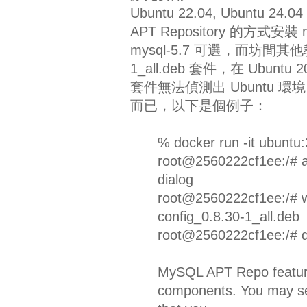
Ubuntu 22.04, Ubuntu
APT Repository 的方式安裝 my
mysql-5.7 可選，而坊間其他教
1_all.deb 套件，在 Ubuntu 
套件無法偵測出 Ubuntu 環境，
而已，以下是個例子：
% docker run -it ubuntu:
root@2560222cf1ee:/# ap
dialog
root@2560222cf1ee:/# wg
config_0.8.30-1_all.deb
root@2560222cf1ee:/# dp
MySQL APT Repo feature
components. You may sel