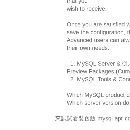
that you
wish to receive.
Once you are satisfied wi
save the configuration, t
Advanced users can alwa
their own needs.
1. MySQL Server & Clust
Preview Packages (Curre
2. MySQL Tools & Conn
Which MySQL product do
Which server version do
來試試看裝舊版 mysql-apt-confi