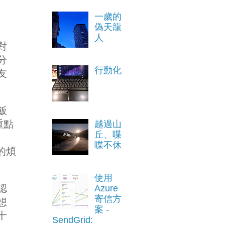
一歲的
偽天龍
人
對
分
行動化
友
飯
重點
越過山
丘、喋
喋不休
的煩
使用
認
Azure
寄信方
想
案 -
十
SendGrid: