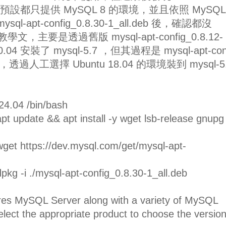
 24.04 預設都只提供 MySQL 8 的環境，並且依照 MySQL
sql-apt-config_0.8.30-1_all.deb 後，確認都沒
學文，主要是透過舊版 mysql-apt-config_0.8.12-
20.04 安裝了 mysql-5.7 ，但其過程是 mysql-apt-con
透過人工選擇 Ubuntu 18.04 的環境裝到 mysql-5
24.04 /bin/bash
t update && apt install -y wget lsb-release gnupg
et https://dev.mysql.com/get/mysql-apt-
kg -i ./mysql-apt-config_0.8.30-1_all.deb
s MySQL Server along with a variety of MySQL
ect the appropriate product to choose the versio