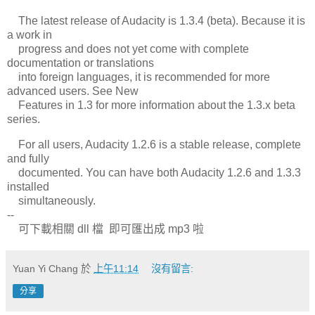
The latest release of Audacity is 1.3.4 (beta). Because it is
a work in
progress and does not yet come with complete
documentation or translations
into foreign languages, it is recommended for more
advanced users. See New
Features in 1.3 for more information about the 1.3.x beta
series.
For all users, Audacity 1.2.6 is a stable release, complete
and fully
documented. You can have both Audacity 1.2.6 and 1.3.3
installed
simultaneously.
--
可下載相關 dll 檔 即可匯出成 mp3 啦
Yuan Yi Chang
於
上午11:14
沒有留言:
分享