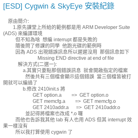
[ESD] Cygwin & SkyEye 安裝紀錄
原由簡介:
1.原先課堂上所給的範例都是用 ARM Developer Suite
(ADS) 來編譯環境
但不知為啥 想編 interrupt 都是失敗的
隨後問了修課的同學 他跑光碟的範例時
因為 ADS 出現錯誤訊息所以遲遲沒用 那個訊息如下
Missing END directive at end of file
解決方式(二選一):
a.其實只要點那個錯誤訊息 就會開啟指定的檔案
然後共有三個檔會顯示這個錯誤 當三個檔皆被打
開就可以編過了
b.修改 2410init.s 將
GET option.a => GET option.o
GET memcfg.a => GET memcfg.o
GET 2410addr.a => GET 2410addr.o
並記得將檔案也改成 *.o 囉
而他也告訴我其他 lab 有人也用 ADS 但其 interrupt 效
果一樣沒有
所以我打算使用 cygwin 了