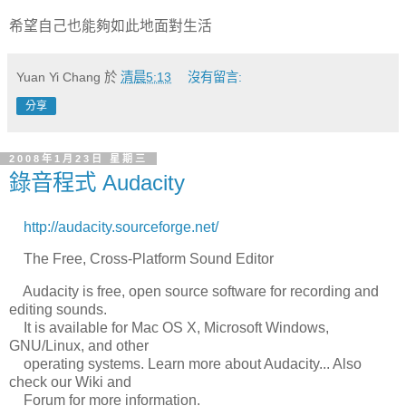
希望自己也能夠如此地面對生活
Yuan Yi Chang
於
清晨5:13
沒有留言:
分享
2008年1月23日 星期三
錄音程式 Audacity
http://audacity.sourceforge.net/
The Free, Cross-Platform Sound Editor
Audacity is free, open source software for recording and
editing sounds.
It is available for Mac OS X, Microsoft Windows,
GNU/Linux, and other
operating systems. Learn more about Audacity... Also
check our Wiki and
Forum for more information.