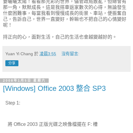
要曬曬太陽！看看那光彩的世界，儘管政局散亂，但總會有
那一角，默默成長。這是我搭車返家數次的心得，無論發生
什麼困難事，每當我看到慢慢成長的街景、車站，便振奮自
己，告訴自己，世界一直變好，幹嘛也不把自己的心情變好
呢！
持正向的心，面對生活，自己的生活也會越變越好的。
Yuan Yi Chang
於
凌晨3:55
沒有留言:
分享
2008年1月5日 星期六
[Windows] Office 2003 整合 SP3
Step 1:
將 Office 2003 正版光碟之映像檔擺在 F: 槽