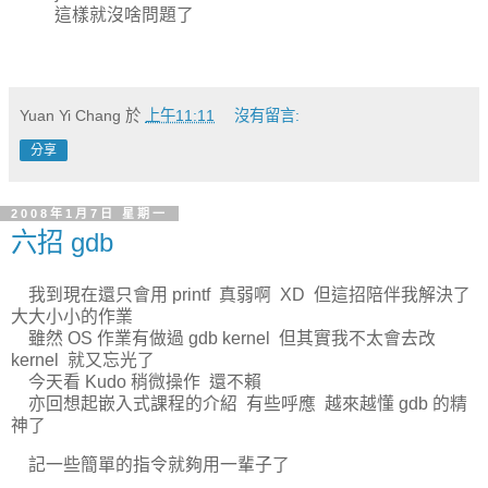
這樣就沒啥問題了
Yuan Yi Chang
於
上午11:11
沒有留言:
分享
2008年1月7日 星期一
六招 gdb
我到現在還只會用 printf 真弱啊 XD 但這招陪伴我解決了
大大小小的作業
雖然 OS 作業有做過 gdb kernel 但其實我不太會去改
kernel 就又忘光了
今天看 Kudo 稍微操作 還不賴
亦回想起嵌入式課程的介紹 有些呼應 越來越懂 gdb 的精
神了
記一些簡單的指令就夠用一輩子了