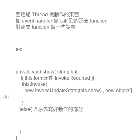
要透過 Thread 做動作的東西
如 event handler 會 call 到的那支 function
對那支 function 做一些調整
ex:
private void show( string k ){
if( this.form元件.InvokeRequired ){
this.Invoke(
new InvokeUpdateState(this.show) , new object[]
{k}
);
}else{ // 原先寫好動作的部分
}
}