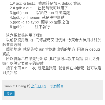
1.# gcc -g test.c 這應該是加入 debug 資訊
2.# gdb a.out 出錯時就可以用了
3.(gdb) run 就給它 run 到出錯處
4.(gdb) br linenum 就是設中斷點
5.(gdb) display xx 顯示 xx 變數之值
6.(gdb) n 往下執行
這六招就很夠用了哩!!
以前都沒用過 -g 而修課時又很恍神 今天看大神用才終於
融會貫通啊
簡單地說 就是先按 run 會跑到出錯的地方 因為有 debug
資訊
所以會顯示在第幾行出錯 此時就可以設中斷點 除此之外
還可以設定要顯示的變數
接下來再 run 一次 就是重跑囉 就會停在中斷點 就可以看
到資訊啦
Yuan Yi Chang
於
上午11:09
沒有留言:
分享