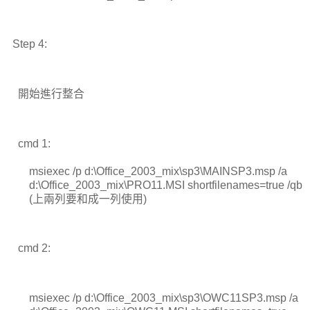
Step 4:
開始進行整合
cmd 1:
msiexec /p d:\Office_2003_mix\sp3\MAINSP3.msp /a
d:\Office_2003_mix\PRO11.MSI shortfilenames=true /qb
(上兩列要和成一列使用)
cmd 2:
msiexec /p d:\Office_2003_mix\sp3\OWC11SP3.msp /a