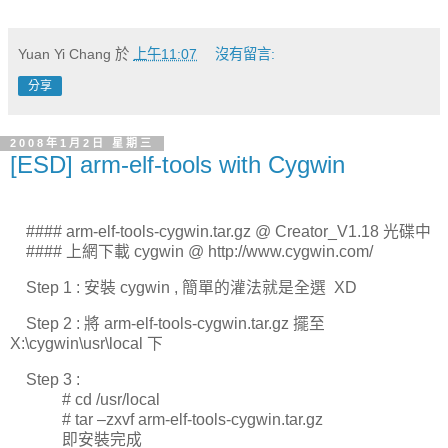
Yuan Yi Chang
於
上午11:07
沒有留言:
分享
2008年1月2日 星期三
[ESD] arm-elf-tools with Cygwin
#### arm-elf-tools-cygwin.tar.gz @ Creator_V1.18 光碟中
#### 上網下載 cygwin @ http://www.cygwin.com/
Step 1 : 安裝 cygwin , 簡單的灌法就是全選 XD
Step 2 : 將 arm-elf-tools-cygwin.tar.gz 擺至
X:\cygwin\usr\local 下
Step 3 :
# cd /usr/local
# tar –zxvf arm-elf-tools-cygwin.tar.gz
即安裝完成