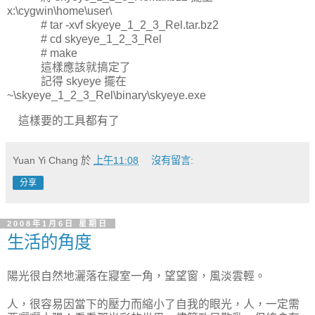
x:\cygwin\home\user\
# tar -xvf skyeye_1_2_3_Rel.tar.bz2
# cd skyeye_1_2_3_Rel
# make
這樣應該就搞定了
記得 skyeye 擺在
~\skyeye_1_2_3_Rel\binary\skyeye.exe
這樣要的工具都有了
Yuan Yi Chang
於
上午11:08
沒有留言:
分享
2008年1月6日 星期日
生活的角度
陽光很自然地灑落在寢室一角，望望窗，風淡雲輕。
人，很容易因當下的壓力而縮小了自我的眼光，人，一定需