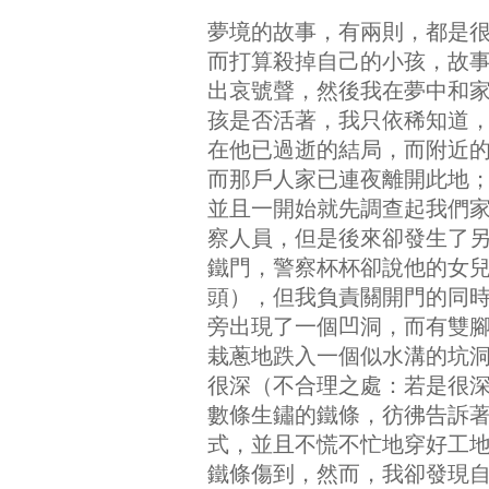
夢境的故事，有兩則，都是
而打算殺掉自己的小孩，故
出哀號聲，然後我在夢中和
孩是否活著，我只依稀知道
在他已過逝的結局，而附近
而那戶人家已連夜離開此地
並且一開始就先調查起我們
察人員，但是後來卻發生了
鐵門，警察杯杯卻說他的女
頭），但我負責關開門的同
旁出現了一個凹洞，而有雙
栽蔥地跌入一個似水溝的坑
很深（不合理之處：若是很
數條生鏽的鐵條，彷彿告訴
式，並且不慌不忙地穿好工
鐵條傷到，然而，我卻發現