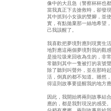
像中的大且急（警察杯杯也
當我真正下去搶救時，卻發
其中抓到小女孩的雙腳，並
實，有點拋棄那一絲地希望，
己我該醒了。
我喜歡把夢境對應到現實生
地對應這兩個夢境對我的觀
是撿垃圾來回收為生的，非
常聽到其中一隻被打的哀號
除了聽到叫聲外，並在那時
活，倒真的都不知道。雖然
得這則故事要提醒我的地方
因此，我開始將兩則故事結
應的，都是我對現況的感受
分稍有摩擦。兩則故事所給