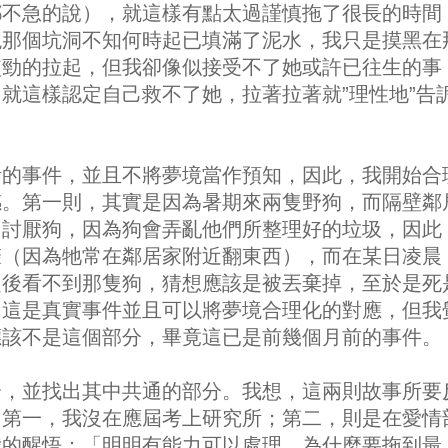
都不急的說），就這樣有點太過謹慎拖了很長的時間
現那個坑洞不知何時起已填滿了泥水，我只是摸黑在
使勁的拉起，但我卻像似接受不了她或許已往生的事
就這樣認定自己救不了她，拉著拉著就”理性地”告
活的事件，並且不將夢境當作預知，因此，我開始合
感。第一則，其實是因為暑期來兩隻野狗，而隔壁鄰
常討厭狗，因為狗會弄亂他們所整理好的垃圾，因此
聲（因為牠常在鄰居家附近翻東西），而在某日凌晨
起後看不到那隻狗，猜想應該是被丟棄掉，至於是死
，這是真實事件並且可以將夢境合理化的對應，但我
應該不是這個部分，畢竟這已是前幾個月前的事件。
合，並找出其中共通的部分。我想，這兩則故事所要
。第一，我沒在應屆考上研究所；第二，則是在愛情
我的醒悟：「明明有能力可以處理，為什麼要拖到最