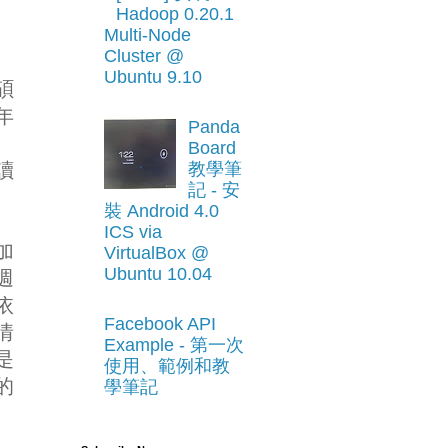
Hadoop 0.20.1
Multi-Node
Cluster @
Ubuntu 9.10
碩
年
Panda
Board
讀
教學筆
記 - 安
裝 Android 4.0
ICS via
加
VirtualBox @
Ubuntu 10.04
週
依
Facebook API
情
Example - 第一次
是
使用、範例和教
的
學筆記