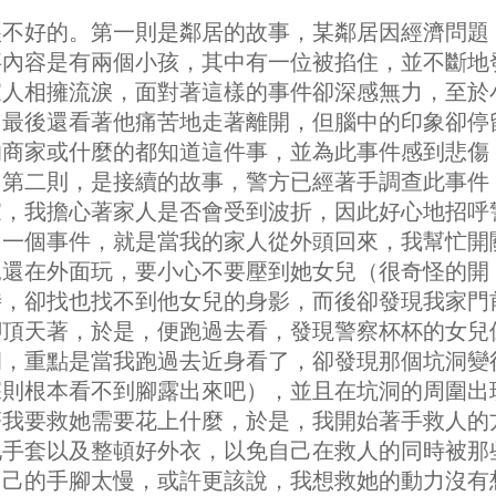
很不好的。第一則是鄰居的故事，某鄰居因經濟問題
事內容是有兩個小孩，其中有一位被掐住，並不斷地
家人相擁流淚，面對著這樣的事件卻深感無力，至於
，最後還看著他痛苦地走著離開，但腦中的印象卻停
的商家或什麼的都知道這件事，並為此事件感到悲傷
；第二則，是接續的故事，警方已經著手調查此事件
家，我擔心著家人是否會受到波折，因此好心地招呼
另一個事件，就是當我的家人從外頭回來，我幫忙開
兒還在外面玩，要小心不要壓到她女兒（很奇怪的開
時，卻找也找不到他女兒的身影，而後卻發現我家門
腳頂天著，於是，便跑過去看，發現警察杯杯的女兒
洞，重點是當我跑過去近身看了，卻發現那個坑洞變
深則根本看不到腳露出來吧），並且在坑洞的周圍出
著我要救她需要花上什麼，於是，我開始著手救人的
地手套以及整頓好外衣，以免自己在救人的同時被那
自己的手腳太慢，或許更該說，我想救她的動力沒有