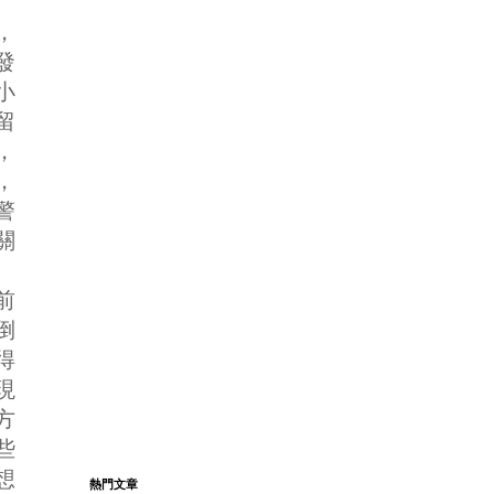
，
發
小
留
，
，
警
關
前
倒
得
現
方
些
想
熱門文章