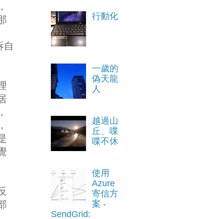
，
行動化
那
訴自
一歲的
偽天龍
理
人
居
，
越過山
，
丘、喋
是
喋不休
覺
使用
Azure
反
寄信方
部
案 -
SendGrid: