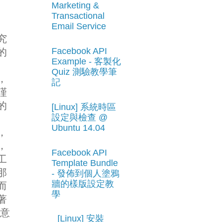
Marketing &
Transactional
Email Service
究
Facebook API
的
Example - 客製化
Quiz 測驗教學筆
，
記
謹
的
[Linux] 系統時區
設定與檢查 @
Ubuntu 14.04
，
，
Facebook API
工
Template Bundle
那
- 發佈到個人塗鴉
牆的樣版設定教
而
學
著
 意
[Linux] 安裝