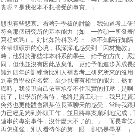
事實呢？是我根本不想接受的事實。」
心態也有些悲哀。看著升學板的討論，我知道考上研
備符合那個研究所的基本能力（如：一位碩一所發表
不寫程式嗎）。好比如跨科系考上，殊不知隔行如隔
授在帶領碩班的心境，我深深地感受到「因材施教」
生時，他對於那些非本科系的學生，給予的方向、嚴
不同，但他並沒有因此放棄他，更給予他進步與成長
，難到四年的訓練會比別人補習考上研究所來的沒用
不到辜負學校的名聲，至少也擁有相當的能力，然而
故鄉時，我發現自己依舊承受不住現實的打壓，是啊
部罷了，以學所的看待，他將是資工碩士，我只是資
，突然也更能體會跟某位長輩聊天的感受，當時我跟
能力已經足夠到外頭工作，並且將專案順利地完成，
一連串的專案事件，沒什麼大不了的。」，而長輩笑
再怎樣強，別人看待你的第一眼，卻仍是學歷。」