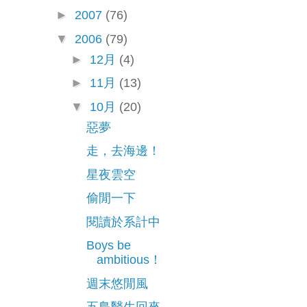
►
2007
(76)
▼
2006
(79)
►
12月
(4)
►
11月
(13)
▼
10月
(20)
惡夢
走，去海邊！
星夜雲空
偷閒一下
閱讀於系計中
Boys be
ambitious！
週末悠閒風