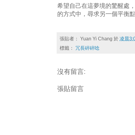
希望自己在這夢境的驚醒處
的方式中，尋求另一個平衡
張貼者：
Yuan Yi Chang
於
凌晨3:
標籤：
冗長碎碎唸
沒有留言:
張貼留言