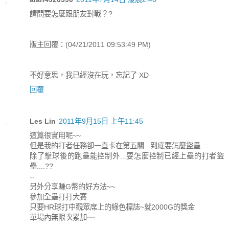
請問要怎麼跟朋友對戰？?
版主回覆：(04/21/2011 09:53:49 PM)
不好意思，我已經沒在玩，忘記了 XD
回覆
Les Lin
2011年9月15日 上午11:45
這篇很實用呢~~
但是我的打者任務卻一直卡在第五關...到底要怎麼盜壘.....
除了擊球後的跑壘能控制外...要怎麼控制已經上壘的打者盜
壘....??
--
另外分享賺G幣的好方法~~
參加全壘打打大賽
只要HR球打中觀眾席上的綠色標誌~就2000G的獎金
單場內無限次累加~~