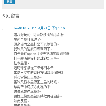
分享
6 則留言:
bin0110
2011年4月21日 下午1:16
這超好玩的~ 可是都沒找到討論版~
場內全壘打我破了~
原來場內全壘打是可以練習的~
我球員的速度已經到頂了~
首先先在option那邊先把速度調到最低~
打一顆深遠安打的球跑到三壘~
往本壘衝~
這時球應該從三壘傳回本壘~
當球再空中的時候按迴轉那個按鍵~
球員會往回三壘跑~
當球又從本壘傳回三壘的時候~
球再空中時按方向鍵的下~
球員就會往本壘跑~
最好是快到壘包的時候再往回跑~
如此反覆~
守備會失誤~