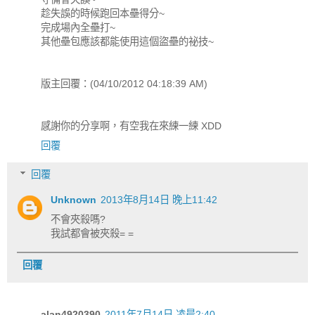
趁失誤的時候跑回本壘得分~
完成場內全壘打~
其他壘包應該都能使用這個盜壘的祕技~
版主回覆：(04/10/2012 04:18:39 AM)
感謝你的分享啊，有空我在來練一練 XDD
回覆
回覆
Unknown
2013年8月14日 晚上11:42
不會夾殺嗎?
我試都會被夾殺= =
回覆
alan4920390
2011年7月14日 凌晨2:40