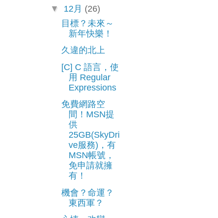
▼
12月
(26)
目標？未來～
新年快樂！
久違的北上
[C] C 語言，使
用 Regular
Expressions
免費網路空
間！MSN提
供
25GB(SkyDri
ve服務)，有
MSN帳號，
免申請就擁
有！
機會？命運？
東西軍？