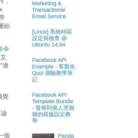
料，
Marketing &
x
Transactional
Email Service
帶
播給
[Linux] 系統時區
設定與檢查 @
Ubuntu 14.04
命令
圖文
Facebook API
”連
Example - 客製化
Quiz 測驗教學筆
記
Facebook API
我覺
Template Bundle
- 發佈到個人塗鴉
多論
牆的樣版設定教
學
一個
Panda