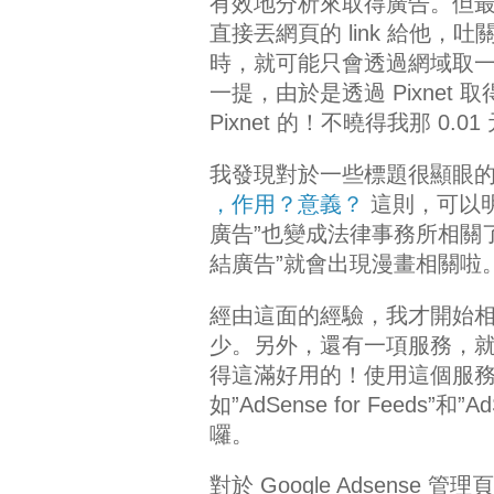
有效地分析來取得廣告。但最後
直接丟網頁的 link 給他，
時，就可能只會透過網域取
一提，由於是透過 Pixnet
Pixnet 的！不曉得我那 0.0
我發現對於一些標題很顯眼
，作用？意義？
這則，可以明
廣告”也變成法律事務所相關
結廣告”就會出現漫畫相關啦
經由這面的經驗，我才開始
少。
另外，還有一項服務，就
得這滿好用的！使用這個服
如”
AdSense for Feeds”和”
Ad
囉。
對於 Google Adsen