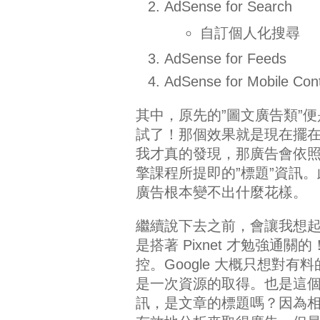
AdSense for Search
自訂個人化搜尋
AdSense for Feeds
AdSense for Mobile Con
其中，原先的”圖文廣告類”便是
試了！那個效果就是現在擺
我才真的發現，那廣告會依
擎課程所提即的”標題”資訊
廣告根本變不出什麼花樣。
繼續說下去之前，會讓我想起過去
是搭著 Pixnet 才勉強通關的
控。Google 大概只想對
是一次資源的取得。也是這個關係
訊，是文章的標題嗎？因為