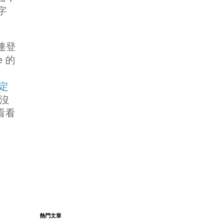
字
連登
 的
設定
沒
看看
熱門文章