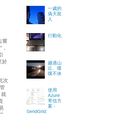
一歲的
偽天龍
人
行動化
去嘗
”，
引
至於
越過山
丘、喋
喋不休
此次
源管
使用
，就
Azure
資
寄信方
案 -
易
SendGrid: