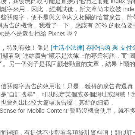
，我發現比較可能是直接對他們之前建 index 資
吐關鍵字來用，因此，經測試後，新文章尚未沒被 inde
一些關鍵字，便不是與文章內文相關的恰當廣告。附
 取得廣告的機會，我看了一下，應該有 20% 的收益要
1 元是不是還要播給 Pixnet 呢？
的，特別有效！像是
[生活小法律] 存證信函 與 支付
顯看到”連結廣告”顯示是法律上的專業術語，而”
了。另一個例子是我回顧老動畫的文章，結果上頭的
。
相信關鍵字廣告的效用啦！只是，獲得的廣告費還真
是”
自訂搜尋
”，可以限定某個或多個網址或網域！
務也會列出比較大篇幅廣告囉！
其餘的細節，
Sense for Mobile Content
”暫時沒機會使用，就不
se 管理頁面裡頭，有提供不少觀看各項統計資料唷！類似訂