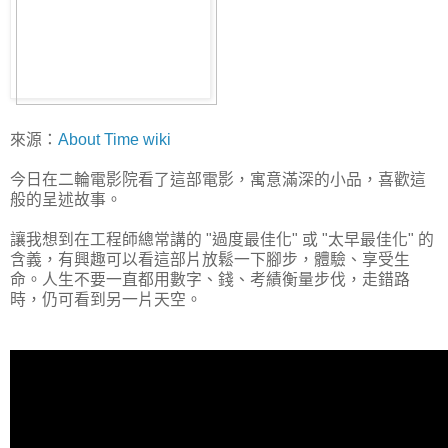
來源：
About Time wiki
今日在二輪電影院看了這部電影，寓意滿深的小品，喜歡這
般的呈述故事。
讓我想到在工程師總常講的 "過度最佳化" 或 "太早最佳化" 的
含義，有興趣可以看這部片放鬆一下腳步，體驗、享受生
命。人生不要一直都用數字、錢、考績衡量步伐，走錯路
時，仍可看到另一片天空。