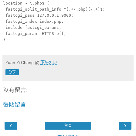
location ~ \.php$ {
fastcgi_split_path_info ^(.+\.php)(/.+)$;
fastcgi_pass 127.0.0.1:9000;
fastcgi_index index.php;
include fastcgi_params;
fastcgi_param HTTPS off;
}
Yuan Yi Chang
於
下午2:47
分享
沒有留言:
張貼留言
‹
›
首頁