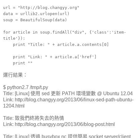
url = "http://blog.changyy.org"
data = urllib2.urlopen(url)
soup = BeautifulSoup(data)
for article in soup.findAll("div", {'class':'item-
title'}):
print "Title: " + article.a.contents[0]
print "Link: " + article.a['href']
print ""
運行結果：
$ python2.7 /tmp/t.py
Title: [Linux] 使用 sed 更新 PATH 環境變數 @ Ubuntu 12.04
Link: http://blog.changyy.org/2013/06/linux-sed-path-ubuntu-
1204.html
Title: 致我們終將失去的熱情
Link: http://blog.changyy.org/2013/06/blog-post.html
Title: [Linux] 透過 busybox nc 提供簡易 socket server/client