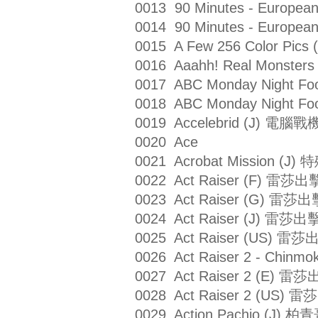
0013 90 Minutes - Europ
0014 90 Minutes - Europ
0015 A Few 256 Color Pic
0016 Aaahh! Real Monste
0017 ABC Monday Night 
0018 ABC Monday Night 
0019 Accelebrid (J) 電腦戰
0020 Ace
0021 Acrobat Mission (J)
0022 Act Raiser (F) 雷莎出
0023 Act Raiser (G) 雷莎出
0024 Act Raiser (J) 雷莎出
0025 Act Raiser (US) 雷莎
0026 Act Raiser 2 - Chin
0027 Act Raiser 2 (E) 雷
0028 Act Raiser 2 (US) 
0029 Action Pachio (J)