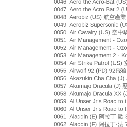
0046 Aero the Acro-Bat 
0047 Aero the Acro-Bat 2
0048 Aerobiz (US) 航空產業
0049 Aerobiz Supersoni
0050 Air Cavalry (US) 
0051 Air Management - Ozo
0052 Air Management - Oz
0053 Air Management 2 - 
0054 Air Strike Patrol 
0055 Airwolf 92 (PD) 92飛狼
0056 Akazukin Cha Cha 
0057 Akumajo Dracula (J)
0058 Akumajo Dracula XX
0059 Al Unser Jr's Road t
0060 Al Unser Jr's Road 
0061 Aladdin (E) 阿拉丁-歐 
0062 Aladdin (F) 阿拉丁-法 