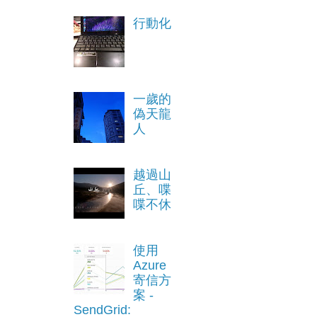
行動化
一歲的
偽天龍
人
越過山
丘、喋
喋不休
使用
Azure
寄信方
案 -
SendGrid: