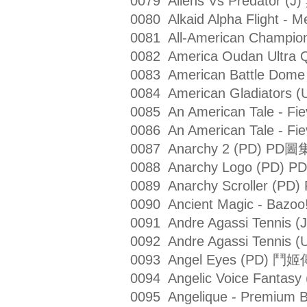
0079 Aliens Vs Predato
0080 Alkaid Alpha Flight 
0081 All-American Champ
0082 America Oudan Ultra
0083 American Battle Do
0084 American Gladiator
0085 An American Tale -
0086 An American Tale -
0087 Anarchy 2 (PD) PD圖
0088 Anarchy Logo (PD) 
0089 Anarchy Scroller (PD
0090 Ancient Magic - Baz
0091 Andre Agassi Tenni
0092 Andre Agassi Tenni
0093 Angel Eyes (PD) 
0094 Angelic Voice Fant
0095 Angelique - Premiu