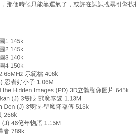
題，那個時候只能靠運氣了，或許在試試搜尋引擎找
砌圖1 145k
砌圖2 145k
砌圖3 140k
砌圖4 150k
) 2.68MHz 示範檔 406k
 (US) 忍者好小子 1.06M
ind the Hidden Images (PD) 3D立體顯像圖片 645k
oukan (J) 3隻眼-獸魔奉還 1.13M
orin Den (J) 3隻眼-聖魔降臨傳 513k
棋 266k
ri (J) 46億年物語 1.15M
導者 789k