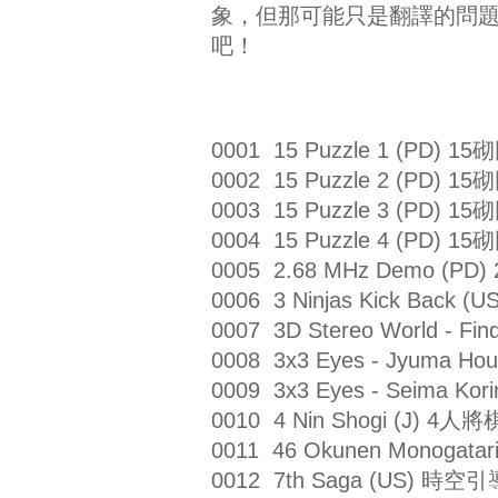
象，但那可能只是翻譯的問
吧！
0001 15 Puzzle 1 (PD) 15
0002 15 Puzzle 2 (PD) 15
0003 15 Puzzle 3 (PD) 15
0004 15 Puzzle 4 (PD) 15
0005 2.68 MHz Demo (PD
0006 3 Ninjas Kick Back
0007 3D Stereo World - F
0008 3x3 Eyes - Jyuma H
0009 3x3 Eyes - Seima K
0010 4 Nin Shogi (J) 4人將
0011 46 Okunen Monogata
0012 7th Saga (US) 時空引