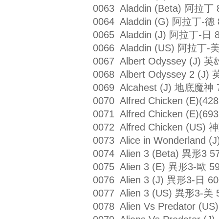
0063 Aladdin (Beta) 阿拉丁 
0064 Aladdin (G) 阿拉丁-德 
0065 Aladdin (J) 阿拉丁-日 
0066 Aladdin (US) 阿拉丁-美
0067 Albert Odyssey (J)
0068 Albert Odyssey 2 
0069 Alcahest (J) 地底魔神 
0070 Alfred Chicken (E)(
0071 Alfred Chicken (E)(
0072 Alfred Chicken (US
0073 Alice in Wonderlan
0074 Alien 3 (Beta) 異形3 5
0075 Alien 3 (E) 異形3-歐 5
0076 Alien 3 (J) 異形3-日 60
0077 Alien 3 (US) 異形3-美 
0078 Alien Vs Predator