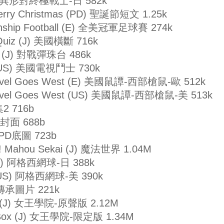
r (J) 異形對終極戰士-日 582k
- Merry Christmas (PD) 聖誕節短文 1.25k
ionship Football (E) 全美冠軍足球賽 274k
 Quiz (J) 美國橫斷 716k
me (J) 對戰彈珠台 486k
s (US) 美國電視鬥士 730k
 Fievel Goes West (E) 美國鼠譚-西部槍鼠-歐 512k
 Fievel Goes West (US) 美國鼠譚-西部槍鼠-美 513k
集2 716b
PD封面 688b
) PD底圖 723b
oo! Mahou Sekai (J) 魔法世界 1.04M
s (J) 阿格西網球-日 388k
s (US) 阿格西網球-美 390k
鬥姬傳承圖片 221k
asy (J) 女王學院-原聲版 2.12M
m Box (J) 女王學院-限定版 1.34M