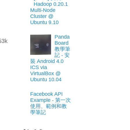
Hadoop 0.20.1
Multi-Node
Cluster @
Ubuntu 9.10
Panda
53k
Board
教學筆
記 - 安
裝 Android 4.0
ICS via
VirtualBox @
Ubuntu 10.04
Facebook API
Example - 第一次
使用、範例和教
學筆記