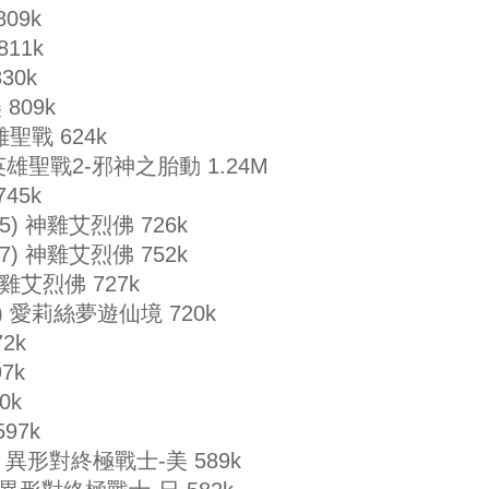
809k
811k
830k
 809k
 英雄聖戰 624k
(J) 英雄聖戰2-邪神之胎動 1.24M
745k
4285) 神雞艾烈佛 726k
6937) 神雞艾烈佛 752k
) 神雞艾烈佛 727k
d (J) 愛莉絲夢遊仙境 720k
72k
97k
0k
597k
 (US) 異形對終極戰士-美 589k