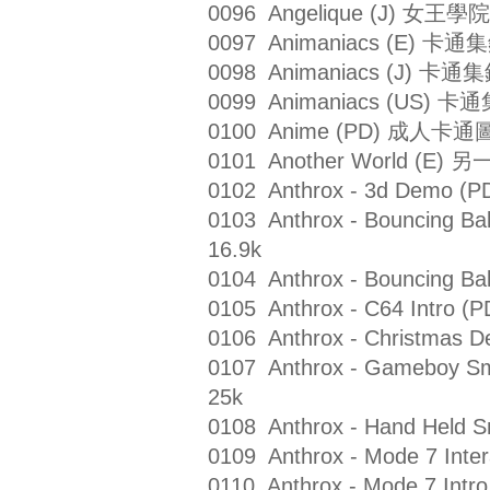
0096 Angelique (J) 女王學院
0097 Animaniacs (E) 卡通
0098 Animaniacs (J) 卡通
0099 Animaniacs (US) 卡
0100 Anime (PD) 成人卡通
0101 Another World (E)
0102 Anthrox - 3d Demo
0103 Anthrox - Bouncing B
16.9k
0104 Anthrox - Bouncing 
0105 Anthrox - C64 Intro
0106 Anthrox - Christm
0107 Anthrox - Gameboy
25k
0108 Anthrox - Hand Hel
0109 Anthrox - Mode 7 I
0110 Anthrox - Mode 7 In