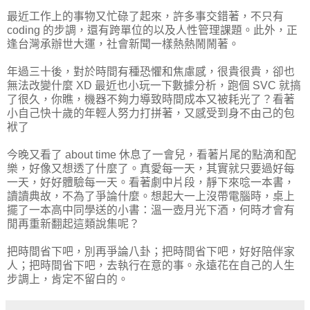
最近工作上的事物又忙碌了起來，許多事交錯著，不只有
coding 的步調，還有跨單位的以及人性管理課題。此外，正
逢台灣承辦世大運，社會新聞一樣熱熱鬧鬧著。
年過三十後，對於時間有種恐懼和焦慮感，很貴很貴，卻也
無法改變什麼 XD 最近也小玩一下數據分析，跑個 SVC 就搞
了很久，你瞧，機器不夠力導致時間成本又被耗光了？看著
小自己快十歲的年輕人努力打拼著，又感受到身不由己的包
袱了
今晚又看了 about time 休息了一會兒，看著片尾的點滴和配
樂，好像又想透了什麼了。真愛每一天，其實就只要過好每
一天，好好體驗每一天。看著劇中片段，靜下來唸一本書，
讀讀典故，不為了爭論什麼。想起大一上沒帶電腦時，桌上
擺了一本高中同學送的小書：溫一壺月光下酒，何時才會有
閒再重新翻起這類說集呢？
把時間省下吧，別再爭論八卦；把時間省下吧，好好陪伴家
人；把時間省下吧，去執行在意的事。永遠花在自己的人生
步調上，肯定不留白的。