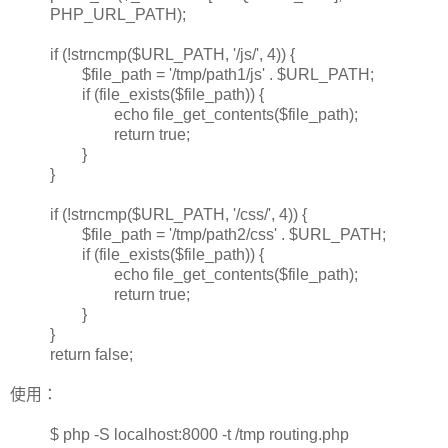
PHP_URL_PATH);
if (!strncmp($URL_PATH, '/js/', 4)) {
$file_path = '/tmp/path1/js' . $URL_PATH;
if (file_exists($file_path)) {
echo file_get_contents($file_path);
return true;
}
}
if (!strncmp($URL_PATH, '/css/', 4)) {
$file_path = '/tmp/path2/css' . $URL_PATH;
if (file_exists($file_path)) {
echo file_get_contents($file_path);
return true;
}
}
return false;
使用：
$ php -S localhost:8000 -t /tmp routing.php