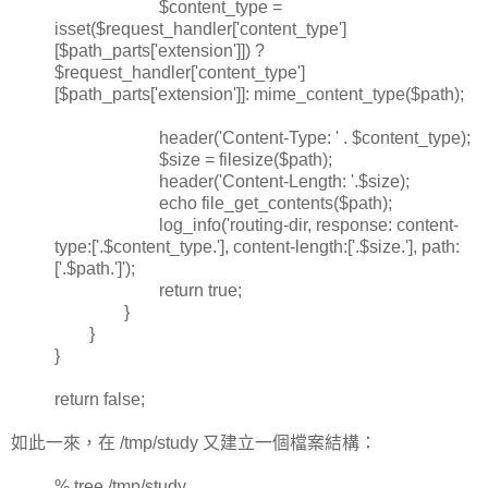
$content_type =
isset($request_handler['content_type']
[$path_parts['extension']]) ?
$request_handler['content_type']
[$path_parts['extension']]: mime_content_type($path);
header('Content-Type: ' . $content_type);
$size = filesize($path);
header('Content-Length: '.$size);
echo file_get_contents($path);
log_info('routing-dir, response: content-
type:['.$content_type.'], content-length:['.$size.'], path:
['.$path.']');
return true;
}
}
}
return false;
如此一來，在 /tmp/study 又建立一個檔案結構：
% tree /tmp/study