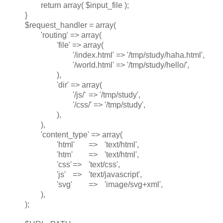
return array( $input_file );
}
$request_handler = array(
'routing' => array(
'file' => array(
'/index.html' => '/tmp/study/haha.html',
'/world.html' => '/tmp/study/hello/',
),
'dir' => array(
'/js/'
=> '/tmp/study',
'/css/' => '/tmp/study',
),
),
'content_type' => array(
'html'
=>
'text/html',
'htm'
=>
'text/html',
'css'
=>
'text/css',
'js'
=>
'text/javascript',
'svg'
=>
'image/svg+xml',
),
);