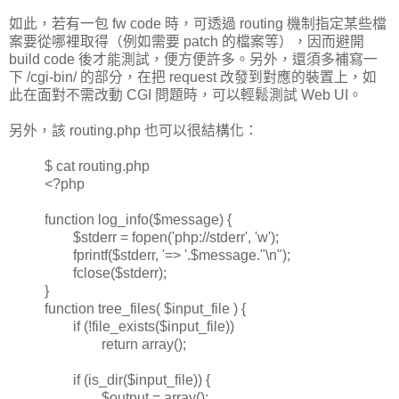
如此，若有一包 fw code 時，可透過 routing 機制指定某些檔
案要從哪裡取得（例如需要 patch 的檔案等），因而避開
build code 後才能測試，便方便許多。另外，還須多補寫一
下 /cgi-bin/ 的部分，在把 request 改發到對應的裝置上，如
此在面對不需改動 CGI 問題時，可以輕鬆測試 Web UI。
另外，該 routing.php 也可以很結構化：
$ cat routing.php
<?php
function log_info($message) {
$stderr = fopen('php://stderr', 'w');
fprintf($stderr, '=> '.$message."\n");
fclose($stderr);
}
function tree_files( $input_file ) {
if (!file_exists($input_file))
return array();
if (is_dir($input_file)) {
$output = array();