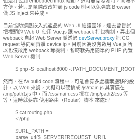
也是打包到 embedded linux 裡頭，這時要開發測時，就滿不
方便。若只是單純改改裡頭 js code 則可以免強靠 Browser
做 JS Inject 來達成。
目前協助擴展嵌入式產品的 Web UI 維護團隊，過去曾嘗試
把裡頭的 Web UI 使用 Vue.js 跟 webpack 打包機制，弄出個
webpack 自起 Web Server 並透過
devServer.proxy
把 CGI
request 導向到實體 device ip。目前因為沒有啟用 Vue.js 所
以也沒啟用 webpack 等機制，暫時就先用簡單的 PHP 內置
Web Server 機制
$ php -S localhost:8000 -t PATH_DOCUMENT_ROOT
然而，在 fw build code 流程中，可能會有多處檔案搬移的設
計，以 Web 來說，大概可以硬搞成 /js/main.js 其實擺在
/tmp/path1/js 中，而 /css/main.css 擺在 /tmp/path2/css 等
等，這時就要靠 使用路由（Router）脚本 來處理
$ cat routing.php
<?php
$URL_PATH =
parse_url($_SERVER['REQUEST_URI'],