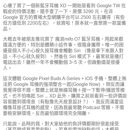
心癢了買了一個新藍牙耳機 XD 一開始是看到 Google TW 在
蝦皮的特價活動，隨手查了一下，原價 3290 元，在非
Google 官方的賣場大型網購平台可以 2500 左右購得（有些
低方還低到 2200左右），就買啦！原本就一直想買一款當備
品。
大概去年被朋友推坑買了 魔浪mifo O7 藍牙耳機，用起來都
還滿方便的，特別是體積小這件事，很隨身攜帶。唯一的困
擾是個人不小心按久按耳機會觸動 Siri （像是拿下來跟人對
話，不小心就久按到），然後在 Siri 模式下，最常就是播打
電話出去！雖然一年不會觸動個 3~5 次，但啟動還是很擾
人。
這次體驗 Google Pixel Buds A-Series + iOS 手機，整體上無
法把 Google 耳機的強項整合一起(Google Now) ，倒反而讓
我覺得很不錯，整體上就是無線耳機＋按一下暫停/播放等模
式，也不怕喚起 Siri ... XD 此外，購買之前就看到一些評價說
容易聽到環境音（有點像先天故意設計？），我反而滿愛這
種像耳掛式耳機的感受，因為我最常聽 Podcast 等類，不需
要極安靜環境，反而最怕跟環境完全隔離。
只能說，此時的我，對大家給他的負評價都剛好很能接受
（甚至變成我喜愛的點），若真的要說缺點的話，大概是