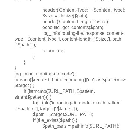
header('Content-Type: ' . $content_type);
$size = filesize($path);
header('Content-Length: '.$size);
echo file_get_contents($path);
log_info('routing-file, response: content-
type:['.$content_type.'], content-length:['.$size.'], path:
['.$path.']');
return true;
}
}
}
log_info('in routing-dir mode');
foreach($request_handler['routing']['dir'] as $pattern =>
$target ) {
if (!strncmp($URL_PATH, $pattern,
strlen($pattern))) {
log_info('in routing-dir mode: match pattern:
['.$pattern.'], target: ['.$target.']');
$path = $target.$URL_PATH;
if (file_exists($path)) {
$path_parts = pathinfo($URL_PATH);