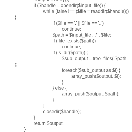
if ($handle = opendir($input_file)) {
while (false !== ($file = readdir($handle)))
{
if ($file == '.' || $file == '..')
continue;
$path = $input_file . '/' . $file;
if (!file_exists($path))
continue;
if (is_dir($path)) {
$sub_output = tree_files( $path
);
foreach($sub_output as $f) {
array_push($output, $f);
}
} else {
array_push($output, $path);
}
}
closedir($handle);
}
return $output;
}