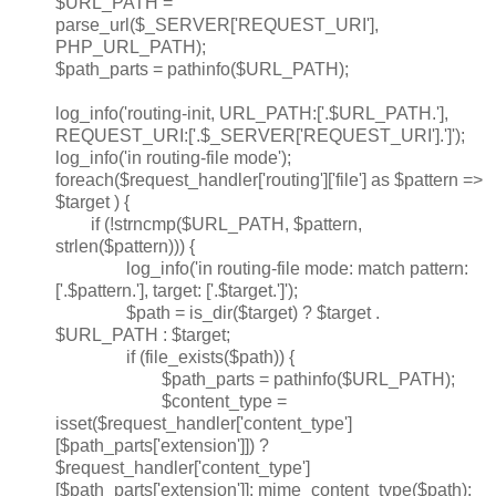
$URL_PATH =
parse_url($_SERVER['REQUEST_URI'],
PHP_URL_PATH);
$path_parts = pathinfo($URL_PATH);
log_info('routing-init, URL_PATH:['.$URL_PATH.'],
REQUEST_URI:['.$_SERVER['REQUEST_URI'].']');
log_info('in routing-file mode');
foreach($request_handler['routing']['file'] as $pattern =>
$target ) {
if (!strncmp($URL_PATH, $pattern,
strlen($pattern))) {
log_info('in routing-file mode: match pattern:
['.$pattern.'], target: ['.$target.']');
$path = is_dir($target) ? $target .
$URL_PATH : $target;
if (file_exists($path)) {
$path_parts = pathinfo($URL_PATH);
$content_type =
isset($request_handler['content_type']
[$path_parts['extension']]) ?
$request_handler['content_type']
[$path_parts['extension']]: mime_content_type($path);