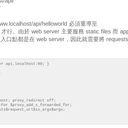
/api/
/
.localhost/api/helloworld 必須重導至
world 才行。由於 web server 主要服務 static files 而 ap
有入口點都是在 web server，因此就需要將 request
er api.localhost:80; }
;
host; proxy_redirect off;
-For $proxy_add_x_forwarded_for;
sts$request_url$is_args$args;