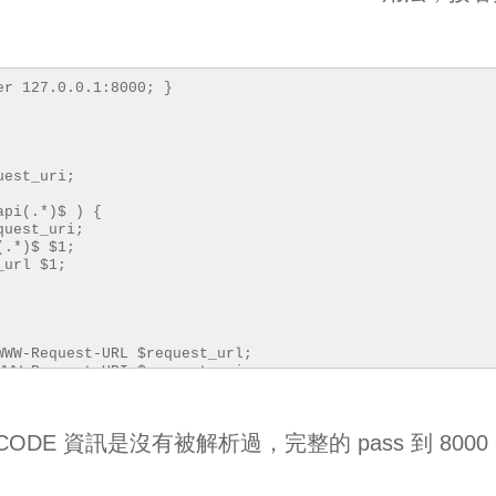
er 127.0.0.1:8000; }
st_uri;
i(.*)$ ) {
t_uri;
$ $1;
l $1;
est-URL $request_url;
est-URI $request_uri;
ODE 資訊是沒有被解析過，完整的 pass 到 8000
 {
t 300;
$http_host; proxy_redirect off;
arded-For $proxy_add_x_forwarded_for;