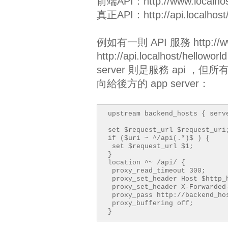
前端API：http://www.localhost
真正API：http://api.localhost
例如有一則 API 服務 http://www
http://api.localhost/hello
server 則是服務 api ，但所
向給後方的 app server：
upstream backend_hosts { serv
set $request_url $request_uri
if ($uri ~ ^/api(.*)$ ) {
set $request_url $1;
}
location ^~ /api/ {
proxy_read_timeout 300;
proxy_set_header Host $http_
proxy_set_header X-Forwarded
proxy_pass http://backend_ho
proxy_buffering off;
}