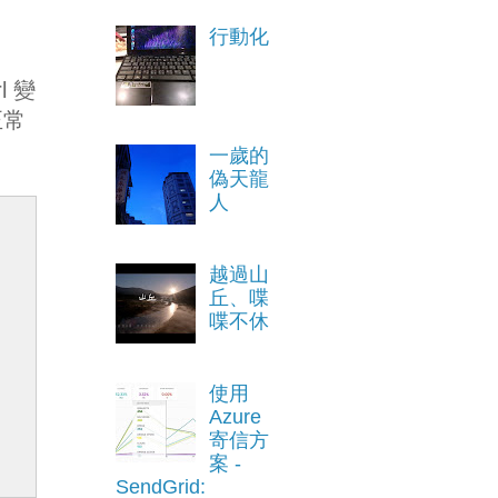
行動化
rl 變
正常
一歲的
偽天龍
人
越過山
丘、喋
喋不休
使用
Azure
寄信方
案 -
SendGrid: