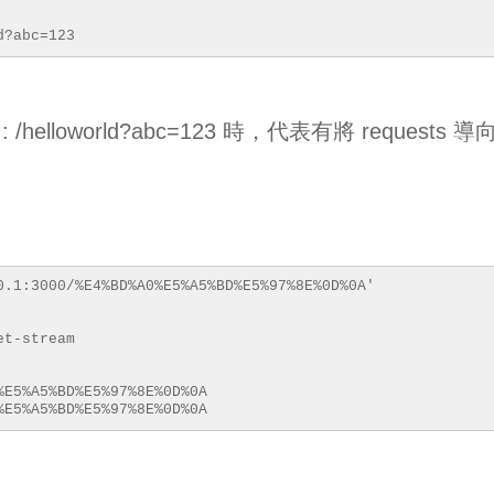
d?abc=123
: /helloworld?abc=123 時，代表有將 requests 導
！
7.0.0.1:3000/%E4%BD%A0%E5%A5%BD%E5%97%8E%0D%0A'
et-stream
%E5%A5%BD%E5%97%8E%0D%0A
%E5%A5%BD%E5%97%8E%0D%0A