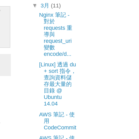
▼
3月
(11)
'
Nginx 筆記 -
對於
requests 重
導與
request_uri
變數
encode/d...
[Linux] 透過 du
+ sort 指令，
查詢資料儲
存最大量的
目錄 @
Ubuntu
14.04
AWS 筆記 - 使
。
用
CodeCommit
AWS 筆記 - 使