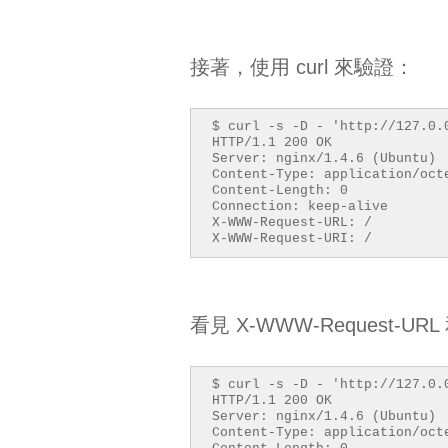
proxy_pass http://backe
proxy_buffering 
}
接著，使用 curl 來驗證：
location ^~ / {
add_header X-WWW-Requ
add_header X-WWW-Requ
return 200;
$ curl -s -D - 'http://127.0.
}
HTTP/1.1 200 OK
}
Server: nginx/1.4.6 (Ubuntu)
# APP Server
Content-Type: application/oct
server {
Content-Length: 0
listen 8000;
Connection: keep-alive
X-WWW-Request-URL: /
location ^~ / {
X-WWW-Request-URI: /
add_header X-API-Requ
return 200;
}
}
$ sudo service nginx configte
看見 X-WWW-Request-URL 
$ curl -s -D - 'http://127.0.
HTTP/1.1 200 OK
Server: nginx/1.4.6 (Ubuntu)
Content-Type: application/oct