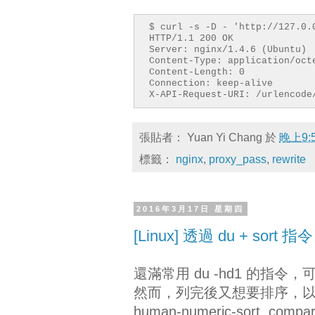
proxy_pass http://bac
proxy_buffering 
$ curl -s -D - 'http://127.0.
}
HTTP/1.1 200 OK
}
Server: nginx/1.4.6 (Ubuntu)
Content-Type: application/oct
server {
Content-Length: 0
listen 8000;
Connection: keep-alive
X-API-Request-URI: /urlencode
location ^~ / {
add_header X-API-Requ
return 200;
}
張貼者：
Yuan Yi Chang
於
晚上9:
}
標籤：
nginx
,
proxy_pass
,
rewrite
2016年3月17日 星期四
[Linux] 透過 du + so
還滿常用 du -hd1 的
然而，列完後又想要排序，以此更快抓
human-numeric-sort, compar