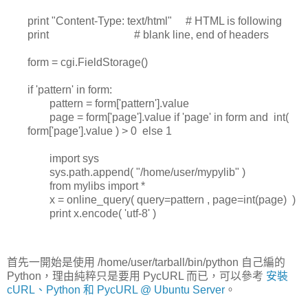
print "Content-Type: text/html" # HTML is following
print # blank line, end of headers
form = cgi.FieldStorage()
if 'pattern' in form:
pattern = form['pattern'].value
page = form['page'].value if 'page' in form and int(
form['page'].value ) > 0 else 1
import sys
sys.path.append( "/home/user/mypylib" )
from mylibs import *
x = online_query( query=pattern , page=int(page) )
print x.encode( 'utf-8' )
首先一開始是使用 /home/user/tarball/bin/python 自己編的
Python，理由純粹只是要用 PycURL 而已，可以參考
安裝
cURL、Python 和 PycURL @ Ubuntu Server
。