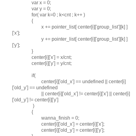
var x = 0;
var y = 0;
for( var k=0 ; k<cnt ; k++ )
{
x += pointer_list[ center[i]['group_list'][k] ]
['x'];
y += pointer_list[ center[i]['group_list'][k] ]
['y'];
}
center[i]['x'] = x/cnt;
center[i]['y'] = y/cnt;
if(
center[i]['old_x'] == undefined || center[i]
['old_y'] == undefined
|| center[i]['old_x'] != center[i]['x'] || center[i]
['old_y'] != center[i]['y']
)
{
wanna_finish = 0;
center[i]['old_x'] = center[i]['x'];
center[i]['old_y'] = center[i]['y'];