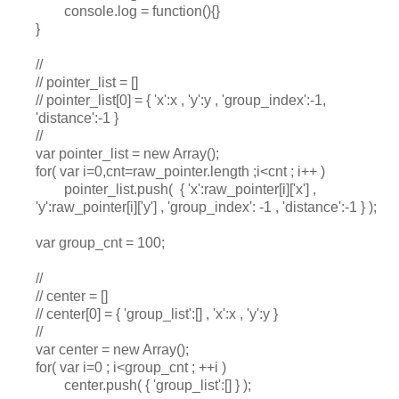
console.log = function(){}
}
//
// pointer_list = []
// pointer_list[0] = { 'x':x , 'y':y , 'group_index':-1,
'distance':-1 }
//
var pointer_list = new Array();
for( var i=0,cnt=raw_pointer.length ;i<cnt ; i++ )
pointer_list.push( { 'x':raw_pointer[i]['x'] ,
'y':raw_pointer[i]['y'] , 'group_index': -1 , 'distance':-1 } );
var group_cnt = 100;
//
// center = []
// center[0] = { 'group_list':[] , 'x':x , 'y':y }
//
var center = new Array();
for( var i=0 ; i<group_cnt ; ++i )
center.push( { 'group_list':[] } );