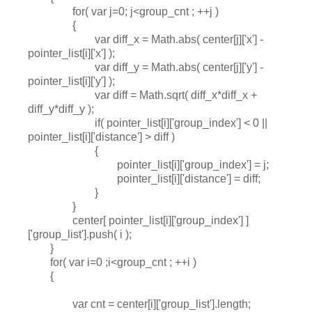
for( var j=0; j<group_cnt ; ++j )
{
var diff_x = Math.abs( center[j]['x'] -
pointer_list[i]['x'] );
var diff_y = Math.abs( center[j]['y'] -
pointer_list[i]['y'] );
var diff = Math.sqrt( diff_x*diff_x +
diff_y*diff_y );
if( pointer_list[i]['group_index'] < 0 ||
pointer_list[i]['distance'] > diff )
{
pointer_list[i]['group_index'] = j;
pointer_list[i]['distance'] = diff;
}
}
center[ pointer_list[i]['group_index'] ]
['group_list'].push( i );
}
for( var i=0 ;i<group_cnt ; ++i )
{
var cnt = center[i]['group_list'].length;