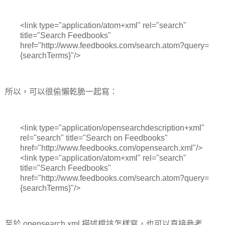
<link type="application/atom+xml" rel="search"
title="Search Feedbooks"
href="http://www.feedbooks.com/search.atom?query=
{searchTerms}"/>
所以，可以很偷懶乾脆一起寫：
<link type="application/opensearchdescription+xml"
rel="search" title="Search on Feedbooks"
href="http://www.feedbooks.com/opensearch.xml"/>
<link type="application/atom+xml" rel="search"
title="Search Feedbooks"
href="http://www.feedbooks.com/search.atom?query=
{searchTerms}"/>
至於 opensearch.xml 描述檔該怎樣寫，也可以直接參考