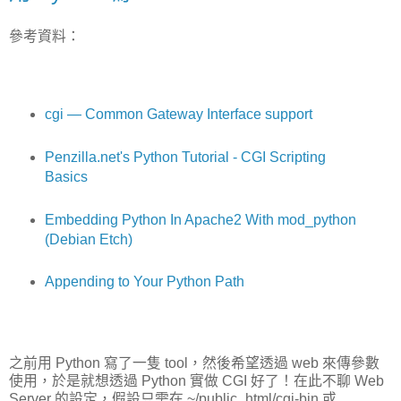
參考資料：
cgi — Common Gateway Interface support
Penzilla.net's Python Tutorial - CGI Scripting
Basics
Embedding Python In Apache2 With mod_python
(Debian Etch)
Appending to Your Python Path
之前用 Python 寫了一隻 tool，然後希望透過 web 來傳參數
使用，於是就想透過 Python 實做 CGI 好了！在此不聊 Web
Server 的設定，假設只需在 ~/public_html/cgi-bin 或