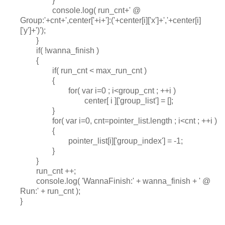
}
console.log( run_cnt+' @
Group:'+cnt+',center['+i+']:('+center[i]['x']+','+center[i]
['y']+')');
}
if( !wanna_finish )
{
if( run_cnt < max_run_cnt )
{
for( var i=0 ; i<group_cnt ; ++i )
center[ i ]['group_list'] = [];
}
for( var i=0, cnt=pointer_list.length ; i<cnt ; ++i )
{
pointer_list[i]['group_index'] = -1;
}
}
run_cnt ++;
console.log( 'WannaFinish:' + wanna_finish + ' @
Run:' + run_cnt );
}