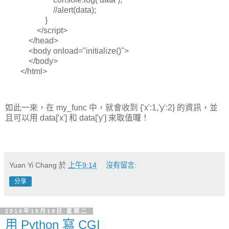
//alert(data);
}
</script>
</head>
<body onload="initialize()">
</body>
</html>
如此一來，在 my_func 中，就會收到 {'x':1,'y':2} 的資訊，並
且可以用 data['x'] 和 data['y'] 來取值囉！
Yuan Yi Chang
於
上午9:14
沒有留言:
分享
2010年10月19日 星期二
用 Python 寫 CGI