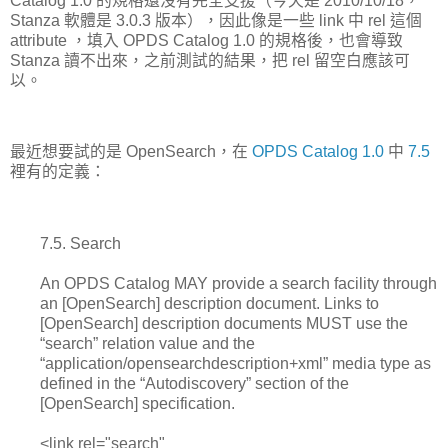
Catalog 1.0 的規格還沒有完全支援（今天是 2010/10/18，
Stanza 軟體是 3.0.3 版本），因此像是一些 link 中 rel 這個
attribute ，填入 OPDS Catalog 1.0 的規格後，也會導致
Stanza 讀不出來，之前測試的結果，把 rel 留空白應該可
以。
最近想要試的是 OpenSearch，在
OPDS Catalog 1.0
中
7.5
裡有的定義：
7.5. Search
An OPDS Catalog MAY provide a search facility through
an [OpenSearch] description document. Links to
[OpenSearch] description documents MUST use the
“search” relation value and the
“application/opensearchdescription+xml” media type as
defined in the “Autodiscovery” section of the
[OpenSearch] specification.
<link rel="search"