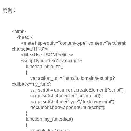
範例：
<html>
<head>
<meta http-equiv="content-type" content="text/html;
charset=UTF-8"/>
<title>Use JSONP</title>
<script type="text/javascript">
function initialize()
{
var action_url = 'http://b.domain/test.php?
callback=my_func';
var script = document.createElement("script");
script.setAttribute("src",action_url);
script.setAttribute("type","text/javascript");
document.body.appendChild(script);
}
function my_func(data)
{
console.log( data );