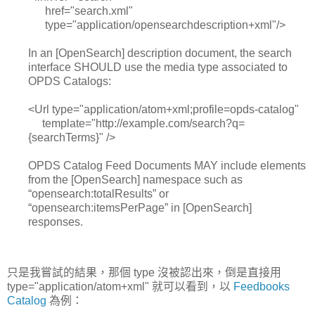
href="search.xml"
type="application/opensearchdescription+xml"/>
In an [OpenSearch] description document, the search
interface SHOULD use the media type associated to
OPDS Catalogs:
<Url type="application/atom+xml;profile=opds-catalog"
template="http://example.com/search?q=
{searchTerms}" />
OPDS Catalog Feed Documents MAY include elements
from the [OpenSearch] namespace such as
“opensearch:totalResults” or
“opensearch:itemsPerPage” in [OpenSearch]
responses.
只是我嘗試的結果，那個 type 沒被認出來，倒是直接用
type="application/atom+xml" 就可以看到，以
Feedbooks
Catalog
為例：