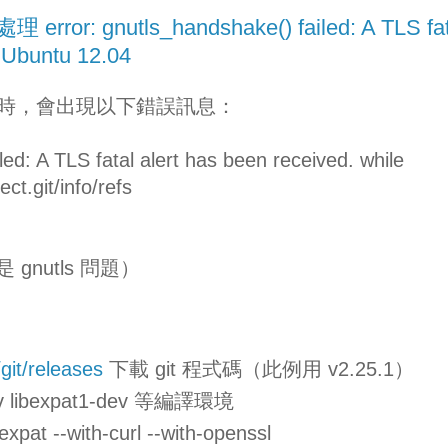
理 error: gnutls_handshake() failed: A TLS fat
 Ubuntu 12.04
:// 來源時，會出現以下錯誤訊息：
led: A TLS fatal alert has been received. while
ct.git/info/refs
gnutls 問題）
/git/releases
下載 git 程式碼（此例用 v2.25.1）
dev libexpat1-dev 等編譯環境
pat --with-curl --with-openssl