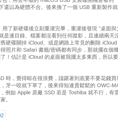
當下還以為硬體不合。後來換了一個 USB 重新製作
問題，用了新硬碟後立刻重灌完畢，重灌後發現 "桌面與
，就是連目錄、檔案都沒看到任何蹤影，且連續兩天
碟關掉 iCloud、或是網路上常見的刪除 iCloud
照片和 Safari 書籤/密碼都有同步，那就擺在個
！估計是 iCloud 的桌面被我擺太多東西，所以
 SSD 時，覺得晾在很浪費，躊躇著到底要不要花錢買
，牙一咬就下單了，後來得知連貴鬆鬆的 OWC-M
，例如 Apple 原廠 SSD 若是 Toshiba 就不行，有
賣家。