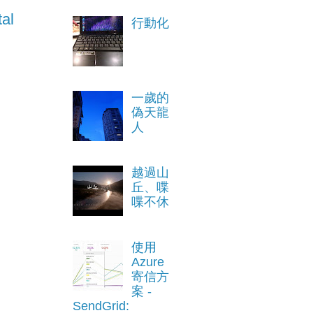
al
行動化
一歲的
偽天龍
人
越過山
丘、喋
喋不休
使用
Azure
寄信方
案 -
SendGrid: