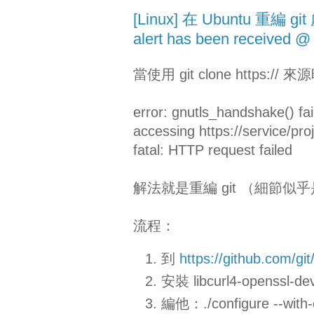
[Linux] 在 Ubuntu 重編 git 處
alert has been received @
當使用 git clone https
error: gnutls_handshake() fai
accessing https://service/proje
fatal: HTTP request failed
解法就是重編 git （細節似乎是 
流程：
到
https://github.com/git
安裝 libcurl4-openssl-
編他：./configure --with-ex