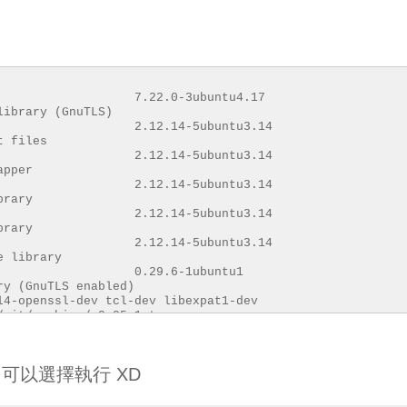
gnutls 7.22.0-3ubuntu4.1
library (GnuTLS)
-dev 2.12.14-5ubuntu3.1
t files
penssl27 2.12.14-5ubuntu3.1
apper
s26 2.12.14-5ubuntu3.1
brary
6:i386 2.12.14-5ubuntu3.1
brary
xx27 2.12.14-5ubuntu3.1
e library
-gnutls 0.29.6-1ubuntu
ry (GnuTLS enabled)
l4-openssl-dev tcl-dev libexpat1-dev
/git/archive/v2.25.1.tar.gz
cd git-v2.25.1
with-curl --with-openssl
子，可以選擇執行 XD