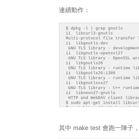
連續動作：
$ dpkg -l | grep gnutls
ii libcurl3-
Multi-protocol file transfer 
ii libgnutls
GNU TLS library - developmen
ii libgnutls-o
GNU TLS library - OpenSSL wr
ii libgnutl
GNU TLS library - runtime li
ii libgnutls2
GNU TLS library - runtime li
ii libgnutls
GNU TLS library - C++ runtim
ii libneon27
HTTP and WebDAV client libra
$ sudo apt-get install libcur
$ wget https://github.com/git
$ tar -xvf v2.25.1.tar.gz && 
$ make configure
$ ./configure --with-expat --
其中 make test 會跑一陣
$ make test
$ sudo make install