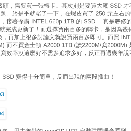
製化的接頭，需要買一張轉卡。其次則是要買大廠 SSD 才
的問題。於是乎就賭了一下，在蝦皮買了 250 元左右
著採購 INTEL 660p 1TB 的 SSD ，真是奢侈
左右就完成更新了！而選擇買兩百多的轉卡，是因為覺
換，再加上很多討論文就說買兩百多即可。而買 INT
00M) 而不買金士頓 A2000 1TB (讀2200M/寫2000M)
讀寫效率沒這麼好不需多追求多好，反正再過幾年說
 SSD 變得十分簡單，反而出現的兩段插曲！
碟出包，用去年做的 macOS USB 安裝碟開機會看到