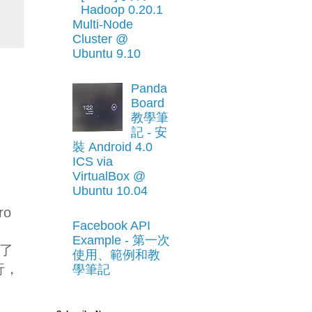
Hadoop 0.20.1
Multi-Node
Cluster @
Ubuntu 9.10
Panda
Board
教學筆
記 - 安
裝 Android 4.0
ICS via
VirtualBox @
Ubuntu 10.04
ro
Facebook API
Example - 第一次
為了
使用、範例和教
行，
學筆記