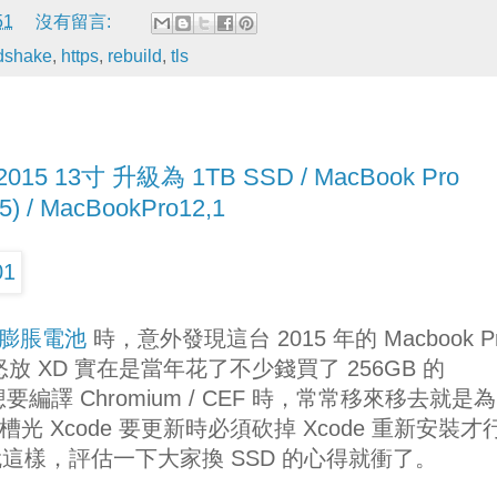
51
沒有留言:
dshake
,
https
,
rebuild
,
tls
 2015 13寸 升級為 1TB SSD / MacBook Pro
015) / MacBookPro12,1
更換膨脹電池
時，意外發現這台 2015 年的 Macbook P
放 XD 實在是當年花了不少錢買了 256GB 的
年想要編譯 Chromium / CEF 時，常常移來移去就是
光 Xcode 要更新時必須砍掉 Xcode 重新安裝才
這樣，評估一下大家換 SSD 的心得就衝了。