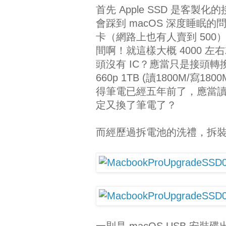
首先 Apple SSD 是客
會踩到 macOS 深度睡眠
卡（網路上也有人賣到 500），接
間啊！就這樣大概 4000 
頭沒有 IC？應當只是接頭轉
660p 1TB (讀1800M/寫18
得筆電已經五年前了，應當
定又換了筆電了？
而經歷過拆電池的洗禮，拆裝
一則是 macOS USB 安裝