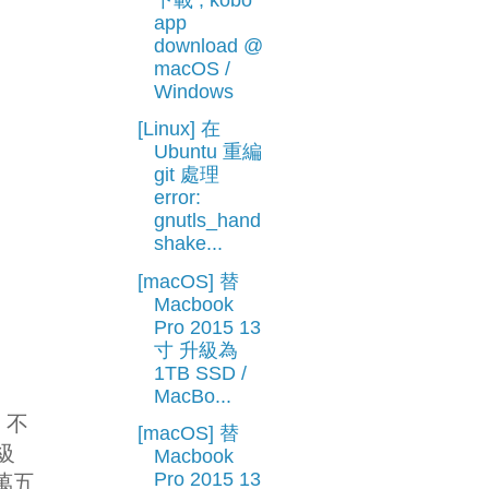
app
download @
macOS /
Windows
[Linux] 在
Ubuntu 重編
git 處理
error:
gnutls_hand
shake...
[macOS] 替
Macbook
Pro 2015 13
寸 升級為
1TB SSD /
MacBo...
 不
[macOS] 替
級
Macbook
Pro 2015 13
1萬五