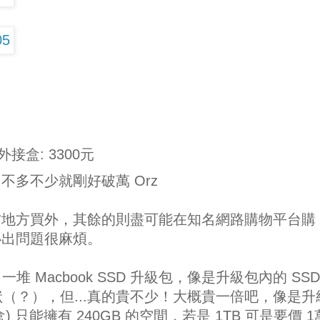
：
 外接盒: 3300元
多不少就剛好破萬 Orz
方地方買外，其餘的則盡可能在知名網路購物平台購
心出問題很麻煩。
堆 Macbook SSD 升級包，像是升級包內的 SSD
形狀（？），但...真的貴不少！大概貴一倍吧，像是升
接盒) 只能擁有 240GB 的空間，若是 1TB 可是要價 