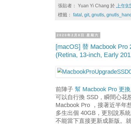
張貼者：
Yuan Yi Chang
於
上午9:
標籤：
fatal
,
git
,
gnutls
,
gnutls_han
2020年2月8日 星期六
[macOS] 替 Macbook Pro
(Retina, 13-inch, Early 2
前陣子
幫 Macbook Pro 
可以自行換 SSD，瞬間心花怒
Macbook Pro ，接著近半
多生出個 40GB，更別說系統槽
不能當下直接更新成新版。就