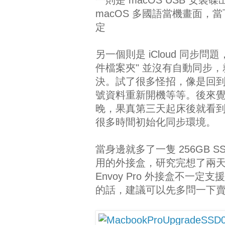
macOS 多國語當機畫面，
定
另一個則是 iCloud 同步
件檔案夾" 並沒有自動同步
決。試了很多怪招，像是回到舊硬
號資料重新開機等等。後來覺得
晚，果真第三天起床後就看到了
很多時間初始化同步環境。
當身邊就多了一隻 256GB
用的外接盒，研究完想了兩天
Envoy Pro 外接盒不一定支援
的話，建議可以先多問一下