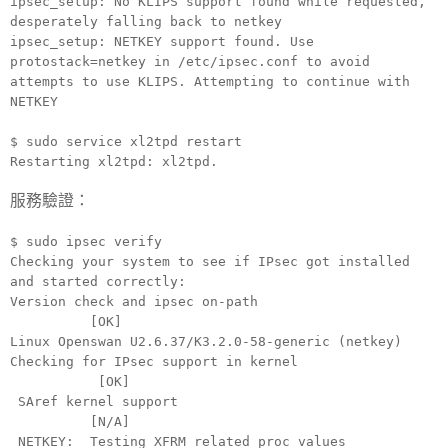
ipsec_setup: No KLIPS support found while requested,
desperately falling back to netkey
ipsec_setup: NETKEY support found. Use
protostack=netkey in /etc/ipsec.conf to avoid
attempts to use KLIPS. Attempting to continue with
NETKEY
$ sudo service xl2tpd restart
Restarting xl2tpd: xl2tpd.
服務驗證：
$ sudo ipsec verify
Checking your system to see if IPsec got installed
and started correctly:
Version check and ipsec on-path
[OK]
Linux Openswan U2.6.37/K3.2.0-58-generic (netkey)
Checking for IPsec support in kernel
[OK]
SAref kernel support
[N/A]
NETKEY: Testing XFRM related proc values