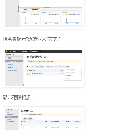
接著會顯示"遠端登入"方式：
顯示硬碟資訊：