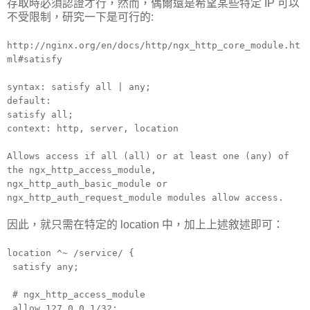
存取時必須認證才行，然而，偶爾還是希望某些特定 IP 可以
不受限制，研究一下是可行的:
http://nginx.org/en/docs/http/ngx_http_core_module.ht
ml#satisfy
syntax:
satisfy all | any;
default:
satisfy all;
context:
http, server, location
Allows access if all (all) or at least one (any) of
the ngx_http_access_module,
ngx_http_auth_basic_module or
ngx_http_auth_request_module modules allow access.
因此，就只需在特定的 location 中，加上上述敘述即可：
location ^~ /service/ {
satisfy any;
# ngx_http_access_module
allow 127.0.0.1/32;