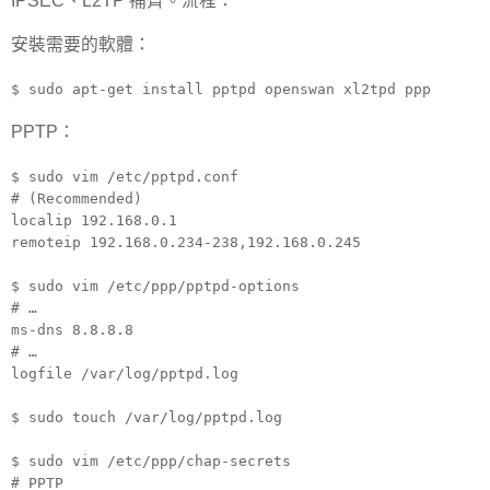
IPSEC、L2TP 補齊。流程：
安裝需要的軟體：
$ sudo apt-get install pptpd openswan xl2tpd ppp
PPTP：
$ sudo vim /etc/pptpd.conf
# (Recommended)
localip 192.168.0.1
remoteip 192.168.0.234-238,192.168.0.245
$ sudo vim /etc/ppp/pptpd-options
# …
ms-dns 8.8.8.8
# …
logfile /var/log/pptpd.log
$ sudo touch /var/log/pptpd.log
$ sudo vim /etc/ppp/chap-secrets
# PPTP