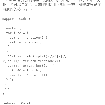
外，也可以自定 func 來呼叫使用，如此一來，就變成只剩字
串處理的技巧了 :)
mapper = Code (
"""
function() {
var func = {
'author':function() {
return 'changyy';
}
};
(“”+this.field).split(/[\s\[\],\
(\)"\.]+/).forEach(function(v){
//emit(func.author(), 1 );
if(v && v.length )
emit(v, {'count':1});
} );
}
"""
)
reducer = Code(