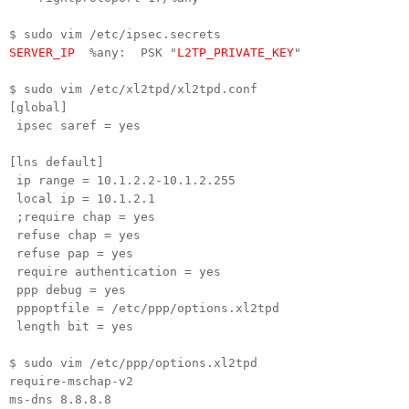
$ sudo vim /etc/ipsec.secrets
SERVER_IP
%any: PSK "
L2TP_PRIVATE_KEY
"
$ sudo vim /etc/xl2tpd/xl2tpd.conf
[global]
ipsec saref = yes
[lns default]
ip range = 10.1.2.2-10.1.2.255
local ip = 10.1.2.1
;require chap = yes
refuse chap = yes
refuse pap = yes
require authentication = yes
ppp debug = yes
pppoptfile = /etc/ppp/options.xl2tpd
length bit = yes
$ sudo vim /etc/ppp/options.xl2tpd
require-mschap-v2
ms-dns 8.8.8.8