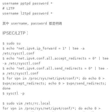
username pptpd password *
# L2TP
username l2tpd password *
其中 username, password 都是明碼
IPSEC/L2TP：
$ sudo su
$ echo "net.ipv4.ip_forward = 1" | tee -a
/etc/sysctl.conf
$ echo "net.ipv4.conf.all.accept_redirects = 0" | tee
-a /etc/sysctl.conf
$ echo "net.ipv4.conf.all.send_redirects = 0" | tee -
a /etc/sysctl.conf
$ for vpn in /proc/sys/net/ipv4/conf/*; do echo 0 >
$vpn/accept_redirects; echo 0 > $vpn/send_redirects;
done
$ sysctl -p
$ sudo vim /etc/rc.local
for vpn in /proc/sys/net/ipv4/conf/*; do echo 0 >