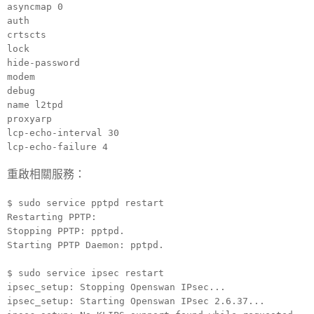
asyncmap 0
auth
crtscts
lock
hide-password
modem
debug
name l2tpd
proxyarp
lcp-echo-interval 30
lcp-echo-failure 4
重啟相關服務：
$ sudo service pptpd restart
Restarting PPTP:
Stopping PPTP: pptpd.
Starting PPTP Daemon: pptpd.
$ sudo service ipsec restart
ipsec_setup: Stopping Openswan IPsec...
ipsec_setup: Starting Openswan IPsec 2.6.37...