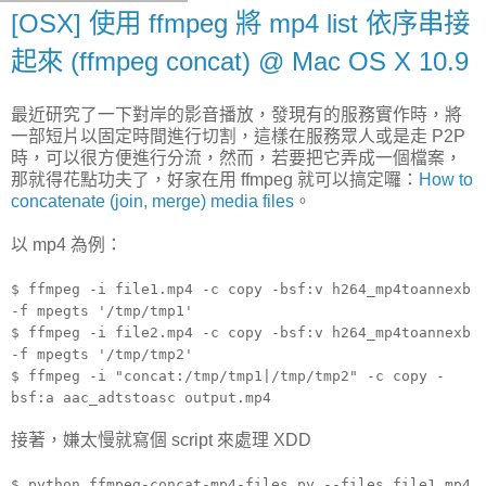
[OSX] 使用 ffmpeg 將 mp4 list 依序串接
起來 (ffmpeg concat) @ Mac OS X 10.9
最近研究了一下對岸的影音播放，發現有的服務實作時，將
一部短片以固定時間進行切割，這樣在服務眾人或是走 P2P
時，可以很方便進行分流，然而，若要把它弄成一個檔案，
那就得花點功夫了，好家在用 ffmpeg 就可以搞定囉：
How to
concatenate (join, merge) media files
。
以 mp4 為例：
$ ffmpeg -i file1.mp4 -c copy -bsf:v h264_mp4toannexb
-f mpegts '/tmp/tmp1'
$ ffmpeg -i file2.mp4 -c copy -bsf:v h264_mp4toannexb
-f mpegts '/tmp/tmp2'
$ ffmpeg -i "concat:/tmp/tmp1|/tmp/tmp2" -c copy -
bsf:a aac_adtstoasc output.mp4
接著，嫌太慢就寫個 script 來處理 XDD
$ python ffmpeg-concat-mp4-files.py --files file1.mp4