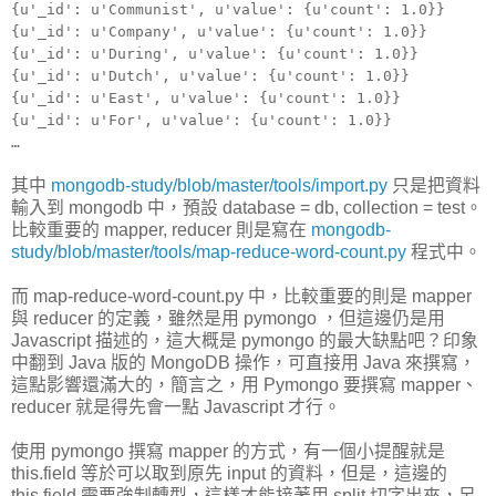
{u'_id': u'Communist', u'value': {u'count': 1.0}}
{u'_id': u'Company', u'value': {u'count': 1.0}}
{u'_id': u'During', u'value': {u'count': 1.0}}
{u'_id': u'Dutch', u'value': {u'count': 1.0}}
{u'_id': u'East', u'value': {u'count': 1.0}}
{u'_id': u'For', u'value': {u'count': 1.0}}
…
其中
mongodb-study/blob/master/tools/import.py
只是把資料
輸入到 mongodb 中，預設 database = db, collection = test。
比較重要的 mapper, reducer 則是寫在
mongodb-
study/blob/master/tools/map-reduce-word-count.py
程式中。
而 map-reduce-word-count.py 中，比較重要的則是 mapper
與 reducer 的定義，雖然是用 pymongo ，但這邊仍是用
Javascript 描述的，這大概是 pymongo 的最大缺點吧？印象
中翻到 Java 版的 MongoDB 操作，可直接用 Java 來撰寫，
這點影響還滿大的，簡言之，用 Pymongo 要撰寫 mapper、
reducer 就是得先會一點 Javascript 才行。
使用 pymongo 撰寫 mapper 的方式，有一個小提醒就是
this.field 等於可以取到原先 input 的資料，但是，這邊的
this.field 需要強制轉型，這樣才能接著用 split 切字出來，另