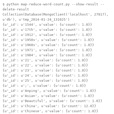
$ python map-reduce-word-count.py --show-result --
delete-result
Collection(Database(MongoClient('localhost', 27017),
u'db'), u'tmp_2014-01-24_131025')
{u'_id': u'1544', u'value': {u'count': 1.0}}
{u'_id': u'17th', u'value': {u'count': 1.0}}
{u'_id': u'1912', u'value': {u'count': 1.0}}
{u'_id': u'1950s', u'value': {u'count': 1.0}}
{u'_id': u'1960s', u'value': {u'count': 1.0}}
{u'_id': u'1971', u'value': {u'count': 1.0}}
{u'_id': u'1984', u'value': {u'count': 1.0}}
{u'_id': u'21', u'value': {u'count': 1.0}}
{u'_id': u'22', u'value': {u'count': 1.0}}
{u'_id': u'23', u'value': {u'count': 1.0}}
{u'_id': u'24', u'value': {u'count': 1.0}}
{u'_id': u'25', u'value': {u'count': 1.0}}
{u'_id': u';', u'value': {u'count': 1.0}}
{u'_id': u'Anping', u'value': {u'count': 1.0}}
{u'_id': u'Asian', u'value': {u'count': 1.0}}
{u'_id': u'Beautiful', u'value': {u'count': 1.0}}
{u'_id': u'China', u'value': {u'count': 12.0}}
{u'_id': u'Chinese', u'value': {u'count': 1.0}}