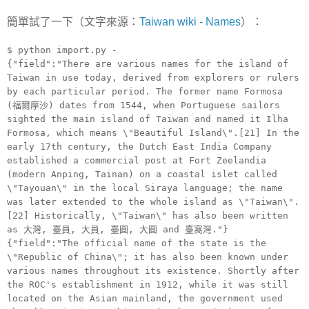
簡單試了一下（文字來源：
Taiwan wiki - Names
）：
$ python import.py -
{"field":"There are various names for the island of
Taiwan in use today, derived from explorers or rulers
by each particular period. The former name Formosa
(福爾摩沙) dates from 1544, when Portuguese sailors
sighted the main island of Taiwan and named it Ilha
Formosa, which means \"Beautiful Island\".[21] In the
early 17th century, the Dutch East India Company
established a commercial post at Fort Zeelandia
(modern Anping, Tainan) on a coastal islet called
\"Tayouan\" in the local Siraya language; the name
was later extended to the whole island as \"Taiwan\".
[22] Historically, \"Taiwan\" has also been written
as 大灣, 臺員, 大員, 臺圓, 大圓 and 臺窩灣."}
{"field":"The official name of the state is the
\"Republic of China\"; it has also been known under
various names throughout its existence. Shortly after
the ROC's establishment in 1912, while it was still
located on the Asian mainland, the government used