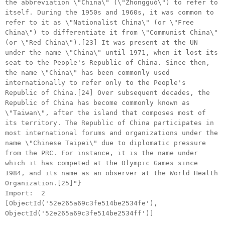
the abbreviation \"China\" (\"Zhongguó\") to refer to
itself. During the 1950s and 1960s, it was common to
refer to it as \"Nationalist China\" (or \"Free
China\") to differentiate it from \"Communist China\"
(or \"Red China\").[23] It was present at the UN
under the name \"China\" until 1971, when it lost its
seat to the People's Republic of China. Since then,
the name \"China\" has been commonly used
internationally to refer only to the People's
Republic of China.[24] Over subsequent decades, the
Republic of China has become commonly known as
\"Taiwan\", after the island that composes most of
its territory. The Republic of China participates in
most international forums and organizations under the
name \"Chinese Taipei\" due to diplomatic pressure
from the PRC. For instance, it is the name under
which it has competed at the Olympic Games since
1984, and its name as an observer at the World Health
Organization.[25]"}
Import: 2
[ObjectId('52e265a69c3fe514be2534fe'),
ObjectId('52e265a69c3fe514be2534ff')]