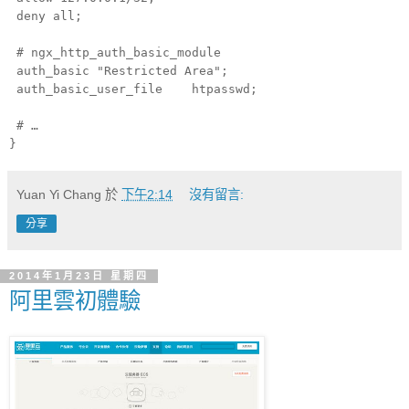
deny all;
# ngx_http_auth_basic_module
auth_basic "Restricted Area";
auth_basic_user_file htpasswd;
# …
}
Yuan Yi Chang
於
下午2:14
沒有留言:
分享
2014年1月23日 星期四
阿里雲初體驗