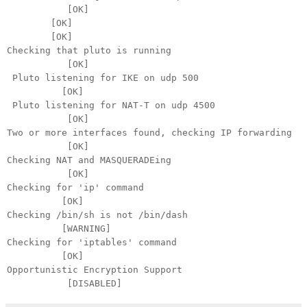
[OK]
[OK]
[OK]
Checking that pluto is running
[OK]
Pluto listening for IKE on udp 500
[OK]
Pluto listening for NAT-T on udp 4500
[OK]
Two or more interfaces found, checking IP forwarding
[OK]
Checking NAT and MASQUERADEing
[OK]
Checking for 'ip' command
[OK]
Checking /bin/sh is not /bin/dash
[WARNING]
Checking for 'iptables' command
[OK]
Opportunistic Encryption Support
[DISABLED]