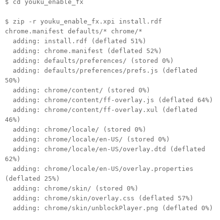
$ cd youku_enable_fx
$ zip -r youku_enable_fx.xpi install.rdf
chrome.manifest defaults/* chrome/*
adding: install.rdf (deflated 51%)
adding: chrome.manifest (deflated 52%)
adding: defaults/preferences/ (stored 0%)
adding: defaults/preferences/prefs.js (deflated
50%)
adding: chrome/content/ (stored 0%)
adding: chrome/content/ff-overlay.js (deflated 64%)
adding: chrome/content/ff-overlay.xul (deflated
46%)
adding: chrome/locale/ (stored 0%)
adding: chrome/locale/en-US/ (stored 0%)
adding: chrome/locale/en-US/overlay.dtd (deflated
62%)
adding: chrome/locale/en-US/overlay.properties
(deflated 25%)
adding: chrome/skin/ (stored 0%)
adding: chrome/skin/overlay.css (deflated 57%)
adding: chrome/skin/unblockPlayer.png (deflated 0%)