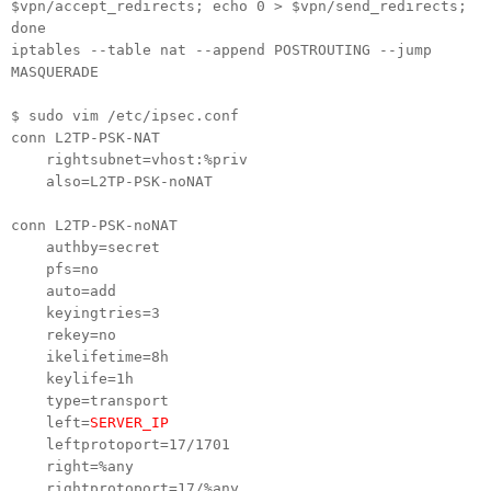
$vpn/accept_redirects; echo 0 > $vpn/send_redirects;
done
iptables --table nat --append POSTROUTING --jump
MASQUERADE
$ sudo vim /etc/ipsec.conf
conn L2TP-PSK-NAT
rightsubnet=vhost:%priv
also=L2TP-PSK-noNAT
conn L2TP-PSK-noNAT
authby=secret
pfs=no
auto=add
keyingtries=3
rekey=no
ikelifetime=8h
keylife=1h
type=transport
left=
SERVER_IP
leftprotoport=17/1701
right=%any
rightprotoport=17/%any