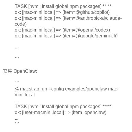
TASK [nvm : Install global npm packages] *****
ok: [mac-mini.local] => (item=@github/copilot)
ok: [mac-mini.local] => (item=@anthropic-ai/claude-
code)
ok: [mac-mini.local] => (item=@openai/codex)
ok: [mac-mini.local] => (item=@google/gemini-cli)
...
```
安裝 OpenClaw:
```
% macstrap run --config examples/openclaw mac-
mini.local
...
TASK [nvm : Install global npm packages] *****
ok: [user-macmini.local] => (item=openclaw)
...
```