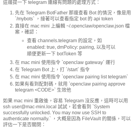
這邊提一下 telegram 連線有問題的處理方式：
先在 Telegram BotFather 那邊查看 Bot 的情況，像是用
`/mybots` ，接著可以查看指定 bot 的 api token
直接在 mac mini 上編輯 ~/.openclaw/openclaw.json 檔
案，確認：
查看 channels.telegram 的設定，如
enabled: true, dmPolicy: pairing, 以及可以
順便更新一下 botToken 等
在 mac mini 使用指令 `openclaw gateway` 運行
在 Telegram Bot 上，打 `/start` 指令
在 mac mini 使用指令 `openclaw pairing list telegram`
如果有看到配對碼，就用 `openclaw pairing approve
telegram <CODE>` 生效他
如果 mac mini 重啟後，容易 Telegram 沒反應，這時可以用
ssh user@mac-mini.local 試試，若會看到 `System
successfully unlocked. You may now use SSH to
authenticate normally.` ，大概是因為 FileVault 的關係，可以
評估一下是否關閉：