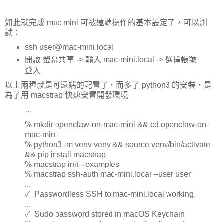
如此就完成 mac mini 可被遠端操作的基本設定了，可以測
試：
ssh user@mac-mini.local
開啟 螢幕共享 -> 輸入 mac-mini.local -> 選擇帳號
登入
以上兩種就是可遠端的配置了，而多了 python3 的安裝，是
為了用 macstrap 快速安置開發環境
```
% mkdir openclaw-on-mac-mini && cd openclaw-on-
mac-mini
% python3 -m venv venv && source venv/bin/activate
&& pip install macstrap
% macstrap init --examples
% macstrap ssh-auth mac-mini.local --user user
...
✓ Passwordless SSH to mac-mini.local working.
...
✓ Sudo password stored in macOS Keychain