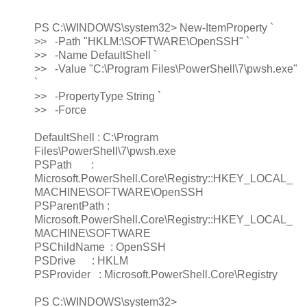
PS C:\WINDOWS\system32> New-ItemProperty `
>> -Path "HKLM:\SOFTWARE\OpenSSH" `
>> -Name DefaultShell `
>> -Value "C:\Program Files\PowerShell\7\pwsh.exe"
`
>> -PropertyType String `
>> -Force
DefaultShell : C:\Program
Files\PowerShell\7\pwsh.exe
PSPath :
Microsoft.PowerShell.Core\Registry::HKEY_LOCAL_
MACHINE\SOFTWARE\OpenSSH
PSParentPath :
Microsoft.PowerShell.Core\Registry::HKEY_LOCAL_
MACHINE\SOFTWARE
PSChildName : OpenSSH
PSDrive : HKLM
PSProvider : Microsoft.PowerShell.Core\Registry
PS C:\WINDOWS\system32>