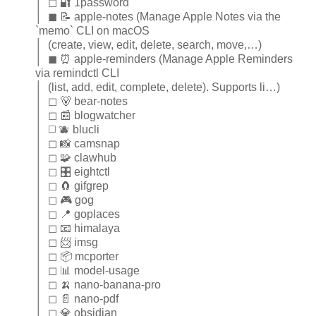
│ ◻ 🔐 1password
│ ◼ 📝 apple-notes (Manage Apple Notes via the
`memo` CLI on macOS
│ (create, view, edit, delete, search, move,…)
│ ◼ ⏰ apple-reminders (Manage Apple Reminders
via remindctl CLI
│ (list, add, edit, complete, delete). Supports li…)
│ ◻ 🐻 bear-notes
│ ◻ 📰 blogwatcher
│ ◻ 🫐 blucli
│ ◻ 📸 camsnap
│ ◻ 🧩 clawhub
│ ◻ 🎛️ eightctl
│ ◻ 🧲 gifgrep
│ ◻ 🎮 gog
│ ◻ 📍 goplaces
│ ◻ 📧 himalaya
│ ◻ 📨 imsg
│ ◻ 📦 mcporter
│ ◻ 📊 model-usage
│ ◻ 🍌 nano-banana-pro
│ ◻ 📄 nano-pdf
│ ◻ 💎 obsidian