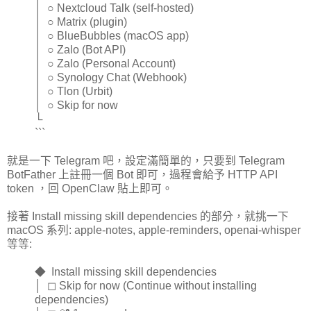
│ ○ Nextcloud Talk (self-hosted)
│ ○ Matrix (plugin)
│ ○ BlueBubbles (macOS app)
│ ○ Zalo (Bot API)
│ ○ Zalo (Personal Account)
│ ○ Synology Chat (Webhook)
│ ○ Tlon (Urbit)
│ ○ Skip for now
└
```
就是一下 Telegram 吧，設定滿簡單的，只要到 Telegram
BotFather 上註冊一個 Bot 即可，過程會給予 HTTP API
token ，回 OpenClaw 貼上即可。
接著 Install missing skill dependencies 的部分，就挑一下
macOS 系列: apple-notes, apple-reminders, openai-whisper
等等:
◆ Install missing skill dependencies
│ ◻ Skip for now (Continue without installing
dependencies)