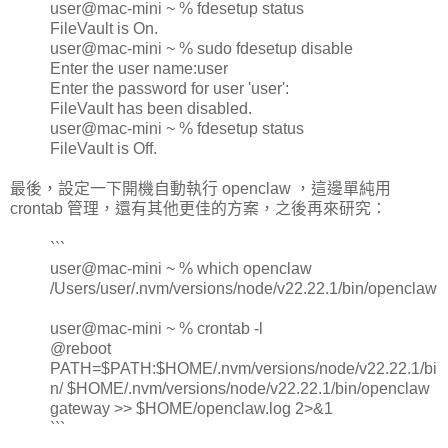
user@mac-mini ~ % fdesetup status
FileVault is On.
user@mac-mini ~ % sudo fdesetup disable
Enter the user name:user
Enter the password for user 'user':
FileVault has been disabled.
user@mac-mini ~ % fdesetup status
FileVault is Off.
最後，設定一下開機自動執行 openclaw ，這邊單純用
crontab 管理，還有其他更佳的方案，之後再來研究：
```
user@mac-mini ~ % which openclaw
/Users/user/.nvm/versions/node/v22.22.1/bin/openclaw
user@mac-mini ~ % crontab -l
@reboot
PATH=$PATH:$HOME/.nvm/versions/node/v22.22.1/bi
n/ $HOME/.nvm/versions/node/v22.22.1/bin/openclaw
gateway >> $HOME/openclaw.log 2>&1
```