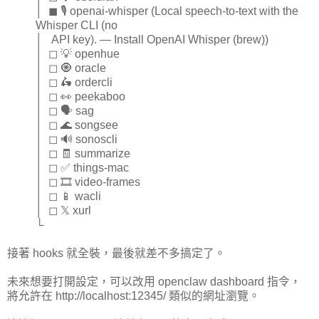
│ ◼ 🎙️ openai-whisper (Local speech-to-text with the
Whisper CLI (no
│ API key). — Install OpenAI Whisper (brew))
│ ◻ 💡 openhue
│ ◻ 🧿 oracle
│ ◻ 🛵 ordercli
│ ◻ 👀 peekaboo
│ ◻ 🗣️ sag
│ ◻ 🌊 songsee
│ ◻ 🔊 sonoscli
│ ◻ 🧾 summarize
│ ◻ ✅ things-mac
│ ◻ 🎞️ video-frames
│ ◻ 📱 wacli
│ ◻ 𝕏 xurl
└
接著 hooks 就全裝，最後就差不多搞定了。
未來想要打開設定，可以改用 openclaw dashboard 指令，
將允許在 http://localhost:12345/ 類似的網址瀏覽。