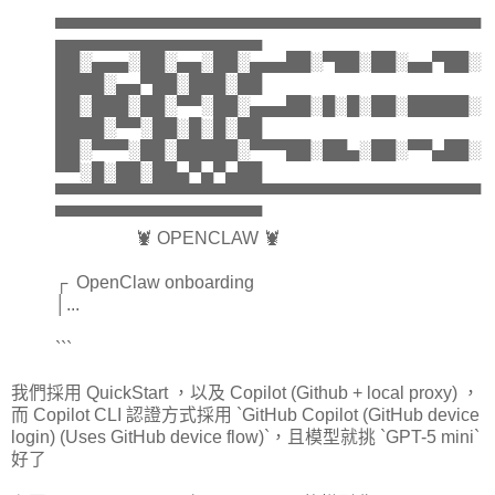
▄▄▄▄▄▄▄▄▄▄▄▄▄▄▄▄▄▄▄▄▄▄▄▄▄▄▄▄▄▄▄▄▄▄▄
▄▄▄▄▄▄▄▄▄▄▄▄▄▄▄▄▄
██░▄▄▄░██░▄▄░██░▄▄▄██░▀██░██░▄▄▀██░
████░▄▄▀██░███░██
██░███░██░▀▀░██░▄▄▄██░█░█░██░█████░
████░▀▀░██░█░█░██
██░▀▀▀░██░█████░▀▀▀██░██▄░██░▀▀▄██░
▀▀░█░██░██▄▀▄▀▄██
▀▀▀▀▀▀▀▀▀▀▀▀▀▀▀▀▀▀▀▀▀▀▀▀▀▀▀▀▀▀▀▀▀▀▀
▀▀▀▀▀▀▀▀▀▀▀▀▀▀▀▀▀
🦞 OPENCLAW 🦞
┌ OpenClaw onboarding
│...
```
我們採用 QuickStart ，以及 Copilot (Github + local proxy) ，
而 Copilot CLI 認證方式採用 `GitHub Copilot (GitHub device
login) (Uses GitHub device flow)`，且模型就挑 `GPT-5 mini`
好了