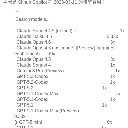
主因是 Github Copilot 在 2026-03-11 的模型費用：
```
Search models...
Claude Sonnet 4.5 (default) ✓ 1x
Claude Haiku 4.5 0.33x
Claude Opus 4.6 3x
Claude Opus 4.6 (fast mode) (Preview) (requires
enablement) 30x
Claude Opus 4.5 3x
Claude Sonnet 4 1x
Gemini 3 Pro (Preview) 1x
GPT-5.3-Codex 1x
GPT-5.2-Codex 1x
GPT-5.2 1x
GPT-5.1-Codex-Max 1x
GPT-5.1-Codex 1x
GPT-5.1 1x
GPT-5.1-Codex-Mini (Preview)
0.33x
❯ GPT-5 mini 0x
GPT-4.1 0x