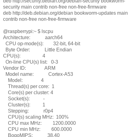
deb http://security.debian.org/debian-security bookworm-
security main contrib non-free non-free-firmware
deb http://deb.debian.org/debian bookworm-updates main
contrib non-free non-free-firmware
@raspberrypi:~ $ lscpu
Architecture: aarch64
CPU op-mode(s): 32-bit, 64-bit
Byte Order: Little Endian
CPU(s): 4
On-line CPU(s) list: 0-3
Vendor ID: ARM
Model name: Cortex-A53
Model: 4
Thread(s) per core: 1
Core(s) per cluster: 4
Socket(s): -
Cluster(s): 1
Stepping: r0p4
CPU(s) scaling MHz: 100%
CPU max MHz: 1200.0000
CPU min MHz: 600.0000
BogoMIPS: 38.40