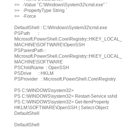
>> -Value "C:\Windows\System32\cmd.exe" `
>> -PropertyType String `
>> -Force
DefaultShell : C:\Windows\System32\cmd.exe
PSPath :
Microsoft.PowerShell.Core\Registry::HKEY_LOCAL_
MACHINE\SOFTWARE\OpenSSH
PSParentPath :
Microsoft.PowerShell.Core\Registry::HKEY_LOCAL_
MACHINE\SOFTWARE
PSChildName : OpenSSH
PSDrive : HKLM
PSProvider : Microsoft.PowerShell.Core\Registry
PS C:\WINDOWS\system32>
PS C:\WINDOWS\system32> Restart-Service sshd
PS C:\WINDOWS\system32> Get-ItemProperty
HKLM:\SOFTWARE\OpenSSH | Select-Object
DefaultShell
DefaultShell