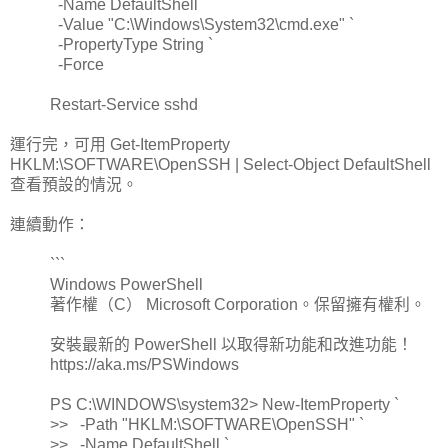
-Name DefaultShell `
-Value "C:\Windows\System32\cmd.exe" `
-PropertyType String `
-Force
Restart-Service sshd
運行完，可用 Get-ItemProperty
HKLM:\SOFTWARE\OpenSSH | Select-Object DefaultShell
查看預設的情況。
連續動作：
```
Windows PowerShell
著作權（C） Microsoft Corporation。保留擁有權利。
安裝最新的 PowerShell 以取得新功能和改進功能！
https://aka.ms/PSWindows
PS C:\WINDOWS\system32> New-ItemProperty `
>> -Path "HKLM:\SOFTWARE\OpenSSH" `
>> -Name DefaultShell `