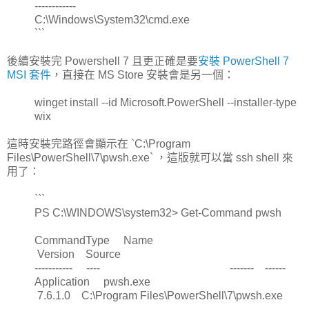
------------
C:\Windows\System32\cmd.exe
```
後續安裝完 Powershell 7 且更正確是要
安裝 PowerShell 7
MSI 套件
，直接在 MS Store 安裝會是另一個：
winget install --id Microsoft.PowerShell --installer-type
wix
這時安裝完路徑會顯示在 `C:\Program
Files\PowerShell\7\pwsh.exe` ，這版就可以當 ssh shell 來
用了：
```
PS C:\WINDOWS\system32> Get-Command pwsh
CommandType Name
Version Source
----------- ---- ------- ------
Application pwsh.exe
7.6.1.0 C:\Program Files\PowerShell\7\pwsh.exe