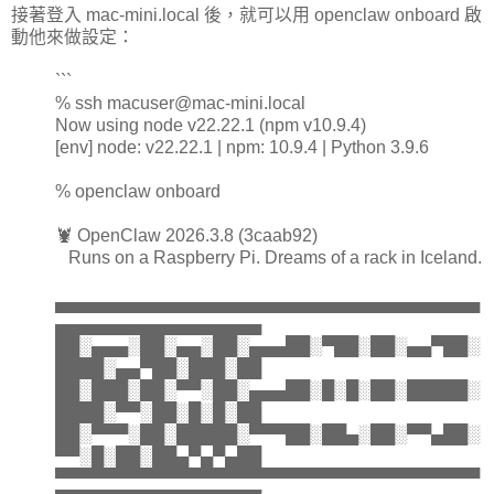
接著登入 mac-mini.local 後，就可以用 openclaw onboard 啟
動他來做設定：
```
% ssh macuser@mac-mini.local
Now using node v22.22.1 (npm v10.9.4)
[env] node: v22.22.1 | npm: 10.9.4 | Python 3.9.6
% openclaw onboard
🦞 OpenClaw 2026.3.8 (3caab92)
Runs on a Raspberry Pi. Dreams of a rack in Iceland.
▄▄▄▄▄▄▄▄▄▄▄▄▄▄▄▄▄▄▄▄▄▄▄▄▄▄▄▄▄▄▄▄▄▄▄
▄▄▄▄▄▄▄▄▄▄▄▄▄▄▄▄▄
██░▄▄▄░██░▄▄░██░▄▄▄██░▀██░██░▄▄▀██░
████░▄▄▀██░███░██
██░███░██░▀▀░██░▄▄▄██░█░█░██░█████░
████░▀▀░██░█░█░██
██░▀▀▀░██░█████░▀▀▀██░██▄░██░▀▀▄██░
▀▀░█░██░██▄▀▄▀▄██
▀▀▀▀▀▀▀▀▀▀▀▀▀▀▀▀▀▀▀▀▀▀▀▀▀▀▀▀▀▀▀▀▀▀▀