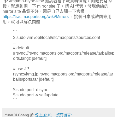
.gz /tmp/mp-rsync-test/ 測試觀看下載資料情況，的確異常的
慢，就想到調一下 mirror site 了，請 AI 代勞，發現他給的
mirror site 品質不好，還是自己去翻一下官網
https://trac.macports.org/wiki/Mirrors
，挑個日本或韓國來用
用，就可以解決問題
```
$ sudo vim /opt/local/etc/macports/sources.conf
...
# default
#rsync://rsync.macports.org/macports/release/tarballs/p
orts.tar.gz [default]
# use JP
rsync://kmq.jp.rsync.macports.org/macports/release/tar
balls/ports.tar [default]
$ sudo port -d sync
$ sudo port -v selfupdate
```
Yuan Yi Chang
於
晚上10:10
沒有留言: