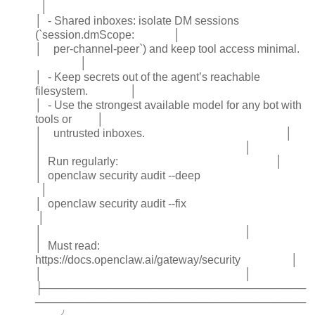
│
│ - Shared inboxes: isolate DM sessions
(`session.dmScope: │
│ per-channel-peer`) and keep tool access minimal.
│
│ - Keep secrets out of the agent’s reachable
filesystem. │
│ - Use the strongest available model for any bot with
tools or │
│ untrusted inboxes. │
│ │
│ Run regularly: │
│ openclaw security audit --deep
│
│ openclaw security audit --fix
│
│ │
│ Must read:
https://docs.openclaw.ai/gateway/security │
│ │
├──────────────────────────────────
───────────────────────────────────