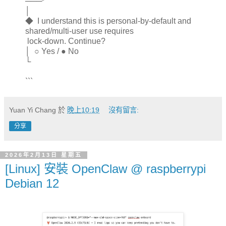
───╯
│
◆ I understand this is personal-by-default and
shared/multi-user use requires
lock-down. Continue?
│ ○ Yes / ● No
└
```
Yuan Yi Chang
於
晚上10:19
沒有留言:
分享
2026年2月13日 星期五
[Linux] 安裝 OpenClaw @ raspberrypi
Debian 12