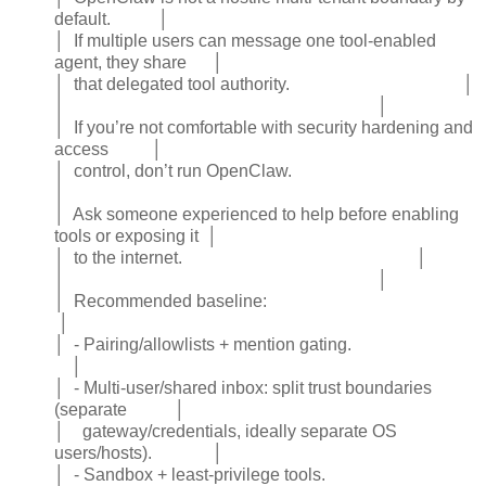
default. │
│ If multiple users can message one tool-enabled
agent, they share │
│ that delegated tool authority. │
│ │
│ If you’re not comfortable with security hardening and
access │
│ control, don’t run OpenClaw.
│
│ Ask someone experienced to help before enabling
tools or exposing it │
│ to the internet. │
│ │
│ Recommended baseline:
│
│ - Pairing/allowlists + mention gating.
│
│ - Multi-user/shared inbox: split trust boundaries
(separate │
│ gateway/credentials, ideally separate OS
users/hosts). │
│ - Sandbox + least-privilege tools.