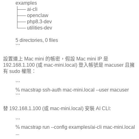
examples
├── ai-cli
├── openclaw
├── php8.3-dev
└── utilities-dev
5 directories, 0 files
```
設置連上 Mac mini 的帳密，假設 Mac mini IP 是
192.168.1.100 (或 mac-mini.local) 登入帳號是 macuser 且擁
有 sudo 權限：
```
% macstrap ssh-auth mac-mini.local --user macuser
```
替 192.168.1.100 (或 mac-mini.local) 安裝 AI CLI:
```
% macstrap run --config examples/ai-cli mac-mini.local
...