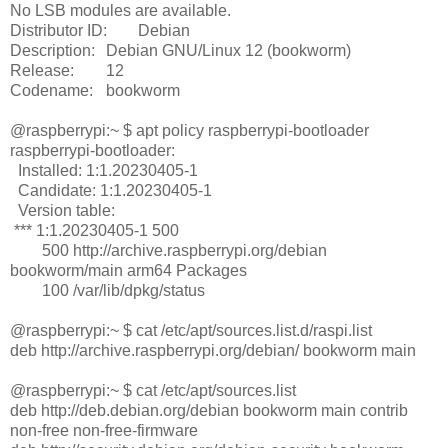
No LSB modules are available.
Distributor ID:
Debian
Description:
Debian GNU/Linux 12 (bookworm)
Release:
12
Codename:
bookworm
@raspberrypi:~ $ apt policy raspberrypi-bootloader
raspberrypi-bootloader:
Installed: 1:1.20230405-1
Candidate: 1:1.20230405-1
Version table:
*** 1:1.20230405-1 500
500 http://archive.raspberrypi.org/debian
bookworm/main arm64 Packages
100 /var/lib/dpkg/status
@raspberrypi:~ $ cat /etc/apt/sources.list.d/raspi.list
deb http://archive.raspberrypi.org/debian/ bookworm main
@raspberrypi:~ $ cat /etc/apt/sources.list
deb http://deb.debian.org/debian bookworm main contrib
non-free non-free-firmware