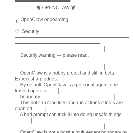
▀▀▀▀▀▀▀▀▀▀▀▀▀▀▀▀▀
🦞 OPENCLAW 🦞
┌ OpenClaw onboarding
│
◇ Security
───────────────────────────────────
──────────────────────────╮
│ │
│ Security warning — please read.
│
│ │
│ OpenClaw is a hobby project and still in beta.
Expect sharp edges. │
│ By default, OpenClaw is a personal agent: one
trusted operator │
│ boundary. │
│ This bot can read files and run actions if tools are
enabled. │
│ A bad prompt can trick it into doing unsafe things.
│
│ │
│ OpenClaw is not a hostile multi-tenant boundary by