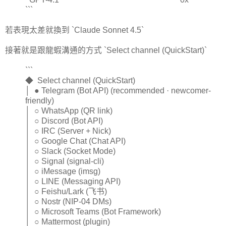
```
若表現太差就換到 `Claude Sonnet 4.5`
接著就是跟龍蝦溝通的方式 `Select channel (QuickStart)`
```
◆ Select channel (QuickStart)
│ ● Telegram (Bot API) (recommended · newcomer-
friendly)
│ ○ WhatsApp (QR link)
│ ○ Discord (Bot API)
│ ○ IRC (Server + Nick)
│ ○ Google Chat (Chat API)
│ ○ Slack (Socket Mode)
│ ○ Signal (signal-cli)
│ ○ iMessage (imsg)
│ ○ LINE (Messaging API)
│ ○ Feishu/Lark (飞书)
│ ○ Nostr (NIP-04 DMs)
│ ○ Microsoft Teams (Bot Framework)
│ ○ Mattermost (plugin)