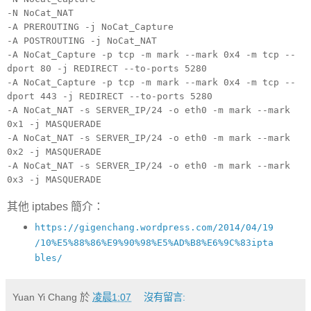
-N NoCat_NAT
-A PREROUTING -j NoCat_Capture
-A POSTROUTING -j NoCat_NAT
-A NoCat_Capture -p tcp -m mark --mark 0x4 -m tcp --
dport 80 -j REDIRECT --to-ports 5280
-A NoCat_Capture -p tcp -m mark --mark 0x4 -m tcp --
dport 443 -j REDIRECT --to-ports 5280
-A NoCat_NAT -s SERVER_IP/24 -o eth0 -m mark --mark
0x1 -j MASQUERADE
-A NoCat_NAT -s SERVER_IP/24 -o eth0 -m mark --mark
0x2 -j MASQUERADE
-A NoCat_NAT -s SERVER_IP/24 -o eth0 -m mark --mark
0x3 -j MASQUERADE
其他 iptabes 簡介：
https://gigenchang.wordpress.com/2014/04/19
/10%E5%88%86%E9%90%98%E5%AD%B8%E6%9C%83ipta
bles/
Yuan Yi Chang
於
凌晨1:07
沒有留言: