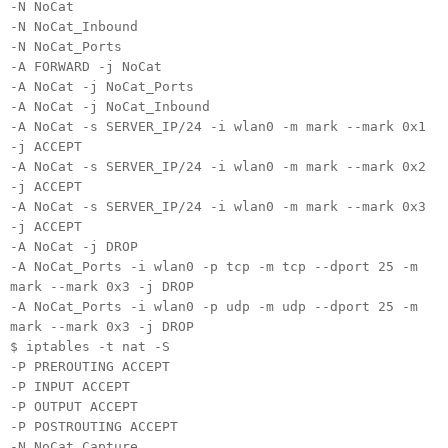
-N NoCat
-N NoCat_Inbound
-N NoCat_Ports
-A FORWARD -j NoCat
-A NoCat -j NoCat_Ports
-A NoCat -j NoCat_Inbound
-A NoCat -s SERVER_IP/24 -i wlan0 -m mark --mark 0x1
-j ACCEPT
-A NoCat -s SERVER_IP/24 -i wlan0 -m mark --mark 0x2
-j ACCEPT
-A NoCat -s SERVER_IP/24 -i wlan0 -m mark --mark 0x3
-j ACCEPT
-A NoCat -j DROP
-A NoCat_Ports -i wlan0 -p tcp -m tcp --dport 25 -m
mark --mark 0x3 -j DROP
-A NoCat_Ports -i wlan0 -p udp -m udp --dport 25 -m
mark --mark 0x3 -j DROP
$ iptables -t nat -S
-P PREROUTING ACCEPT
-P INPUT ACCEPT
-P OUTPUT ACCEPT
-P POSTROUTING ACCEPT
-N NoCat_Capture