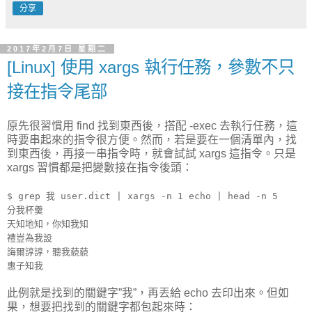
分享
2017年2月7日 星期二
[Linux] 使用 xargs 執行任務，參數不只
接在指令尾部
原先很習慣用 find 找到東西後，搭配 -exec 去執行任務，這
時要串起來的指令很方便。然而，若是要在一個清單內，找
到東西後，再接一串指令時，就會試試 xargs 這指令。只是
xargs 習慣都是把變數接在指令後頭：
$ grep 我 user.dict | xargs -n 1 echo | head -n 5
分我杯羹
天知地知，你知我知
禮豈為我設
誨爾諄諄，聽我藐藐
惠子知我
此例就是找到的關鍵字”我”，再丟給 echo 去印出來。但如
果，想要把找到的關鍵字都包起來時：