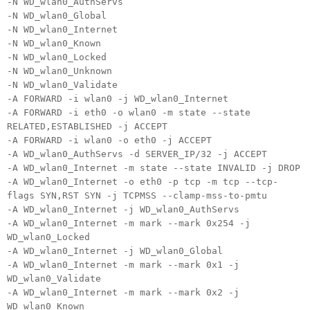
-N WD_wlan0_AuthServs
-N WD_wlan0_Global
-N WD_wlan0_Internet
-N WD_wlan0_Known
-N WD_wlan0_Locked
-N WD_wlan0_Unknown
-N WD_wlan0_Validate
-A FORWARD -i wlan0 -j WD_wlan0_Internet
-A FORWARD -i eth0 -o wlan0 -m state --state
RELATED,ESTABLISHED -j ACCEPT
-A FORWARD -i wlan0 -o eth0 -j ACCEPT
-A WD_wlan0_AuthServs -d SERVER_IP/32 -j ACCEPT
-A WD_wlan0_Internet -m state --state INVALID -j DROP
-A WD_wlan0_Internet -o eth0 -p tcp -m tcp --tcp-
flags SYN,RST SYN -j TCPMSS --clamp-mss-to-pmtu
-A WD_wlan0_Internet -j WD_wlan0_AuthServs
-A WD_wlan0_Internet -m mark --mark 0x254 -j
WD_wlan0_Locked
-A WD_wlan0_Internet -j WD_wlan0_Global
-A WD_wlan0_Internet -m mark --mark 0x1 -j
WD_wlan0_Validate
-A WD_wlan0_Internet -m mark --mark 0x2 -j
WD_wlan0_Known