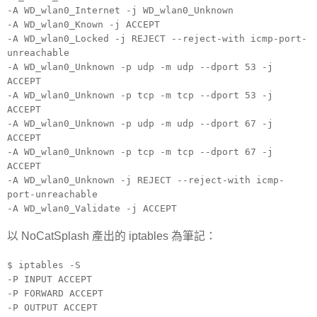
-A WD_wlan0_Internet -j WD_wlan0_Unknown
-A WD_wlan0_Known -j ACCEPT
-A WD_wlan0_Locked -j REJECT --reject-with icmp-port-
unreachable
-A WD_wlan0_Unknown -p udp -m udp --dport 53 -j
ACCEPT
-A WD_wlan0_Unknown -p tcp -m tcp --dport 53 -j
ACCEPT
-A WD_wlan0_Unknown -p udp -m udp --dport 67 -j
ACCEPT
-A WD_wlan0_Unknown -p tcp -m tcp --dport 67 -j
ACCEPT
-A WD_wlan0_Unknown -j REJECT --reject-with icmp-
port-unreachable
-A WD_wlan0_Validate -j ACCEPT
以 NoCatSplash 產出的 iptables 為筆記：
$ iptables -S
-P INPUT ACCEPT
-P FORWARD ACCEPT
-P OUTPUT ACCEPT