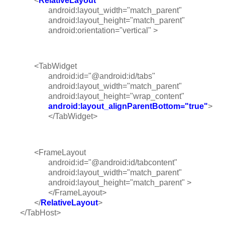
<
RelativeLayout
android:layout_width="match_parent"
android:layout_height="match_parent"
android:orientation="vertical" >
<TabWidget
android:id="@android:id/tabs"
android:layout_width="match_parent"
android:layout_height="wrap_content"
android:layout_alignParentBottom="true"
>
</TabWidget>
<FrameLayout
android:id="@android:id/tabcontent"
android:layout_width="match_parent"
android:layout_height="match_parent" >
</FrameLayout>
</
RelativeLayout
>
</TabHost>