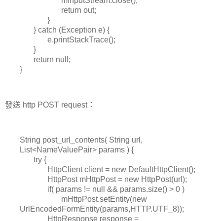
mInputStream.close();
return out;
}
} catch (Exception e) {
e.printStackTrace();
}
return null;
}
發送 http POST request：
String post_url_contents( String url,
List<NameValuePair> params ) {
try {
HttpClient client = new DefaultHttpClient();
HttpPost mHttpPost = new HttpPost(url);
if( params != null && params.size() > 0 )
mHttpPost.setEntity(new
UrlEncodedFormEntity(params,HTTP.UTF_8));
HttpResponse response =