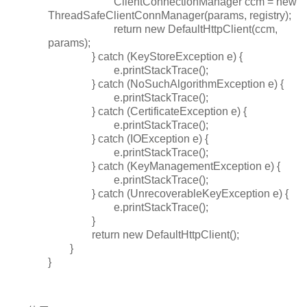
ClientConnectionManager ccm = new
ThreadSafeClientConnManager(params, registry);
return new DefaultHttpClient(ccm,
params);
} catch (KeyStoreException e) {
e.printStackTrace();
} catch (NoSuchAlgorithmException e) {
e.printStackTrace();
} catch (CertificateException e) {
e.printStackTrace();
} catch (IOException e) {
e.printStackTrace();
} catch (KeyManagementException e) {
e.printStackTrace();
} catch (UnrecoverableKeyException e) {
e.printStackTrace();
}
return new DefaultHttpClient();
}
}