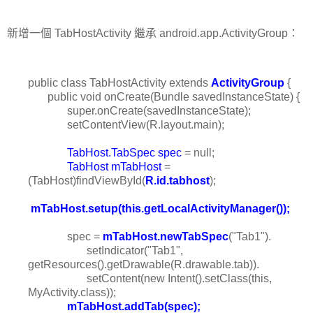
新增一個 TabHostActivity 繼承 android.app.ActivityGroup：
public class TabHostActivity extends
ActivityGroup
{
public void onCreate(Bundle savedInstanceState) {
super.onCreate(savedInstanceState);
setContentView(R.layout.main);
TabHost.TabSpec spec
= null;
TabHost mTabHost
=
(TabHost)findViewById(
R.id.tabhost
);
mTabHost.setup(this.getLocalActivityManager());
spec =
mTabHost.newTabSpec
("Tab1").
setIndicator("Tab1",
getResources().getDrawable(R.drawable.tab)).
setContent(new Intent().setClass(this,
MyActivity.class));
mTabHost.addTab(spec);