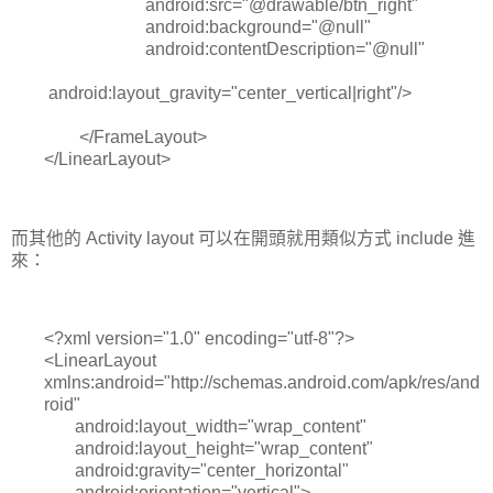
android:src="@drawable/btn_right"
android:background="@null"
android:contentDescription="@null"
android:layout_gravity="center_vertical|right"/>
</FrameLayout>
</LinearLayout>
而其他的 Activity layout 可以在開頭就用類似方式 include 進
來：
<?xml version="1.0" encoding="utf-8"?>
<LinearLayout
xmlns:android="http://schemas.android.com/apk/res/and
roid"
android:layout_width="wrap_content"
android:layout_height="wrap_content"
android:gravity="center_horizontal"
android:orientation="vertical">