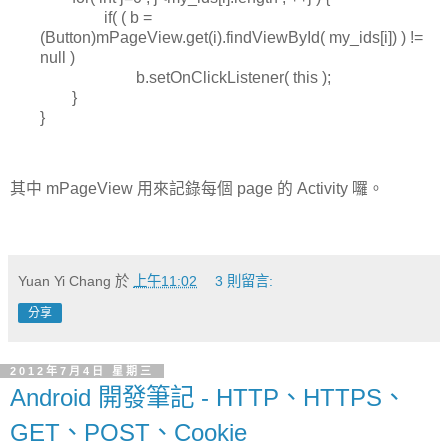
if( ( b =
(Button)mPageView.get(i).findViewById( my_ids[i]) ) !=
null )
b.setOnClickListener( this );
}
}
其中 mPageView 用來記錄每個 page 的 Activity 囉。
Yuan Yi Chang
於
上午11:02
3 則留言:
分享
2012年7月4日 星期三
Android 開發筆記 - HTTP、HTTPS、
GET、POST、Cookie