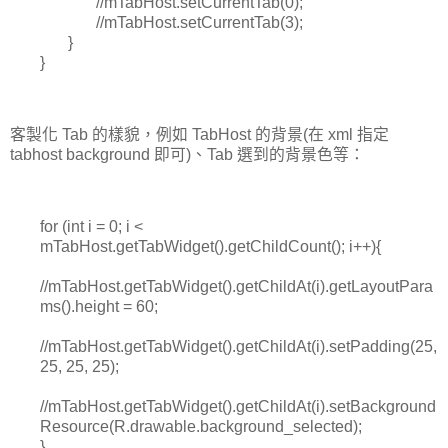
//mTabHost.setCurrentTab(0);
//mTabHost.setCurrentTab(3);
}
}
客製化 Tab 的樣貌，例如 TabHost 的背景(在 xml 指定
tabhost background 即可)、Tab 選到的背景色等：
for (int i = 0; i <
mTabHost.getTabWidget().getChildCount(); i++){
//mTabHost.getTabWidget().getChildAt(i).getLayoutPara
ms().height = 60;
//mTabHost.getTabWidget().getChildAt(i).setPadding(25,
25, 25, 25);
//mTabHost.getTabWidget().getChildAt(i).setBackground
Resource(R.drawable.background_selected);
}