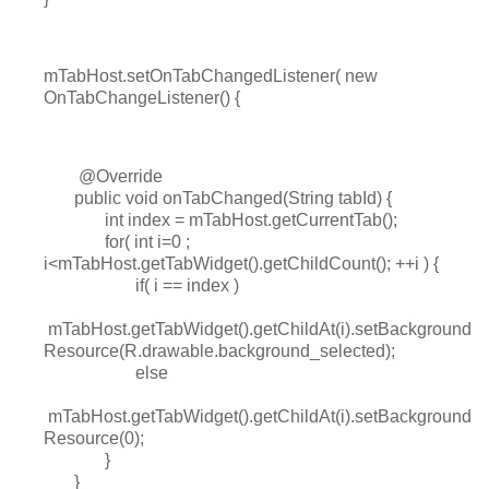
mTabHost.setOnTabChangedListener( new
OnTabChangeListener() {
@Override
public void onTabChanged(String tabId) {
int index = mTabHost.getCurrentTab();
for( int i=0 ;
i<mTabHost.getTabWidget().getChildCount(); ++i ) {
if( i == index )
mTabHost.getTabWidget().getChildAt(i).setBackground
Resource(R.drawable.background_selected);
else
mTabHost.getTabWidget().getChildAt(i).setBackground
Resource(0);
}
}