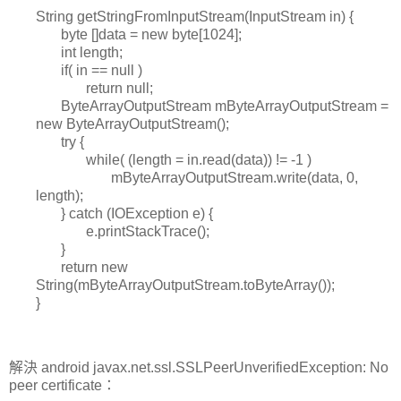
String getStringFromInputStream(InputStream in) {
byte []data = new byte[1024];
int length;
if( in == null )
return null;
ByteArrayOutputStream mByteArrayOutputStream =
new ByteArrayOutputStream();
try {
while( (length = in.read(data)) != -1 )
mByteArrayOutputStream.write(data, 0,
length);
} catch (IOException e) {
e.printStackTrace();
}
return new
String(mByteArrayOutputStream.toByteArray());
}
解決 android javax.net.ssl.SSLPeerUnverifiedException: No
peer certificate：