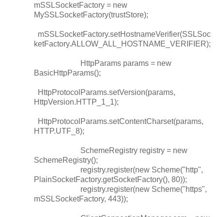
mSSLSocketFactory = new
MySSLSocketFactory(trustStore);
mSSLSocketFactory.setHostnameVerifier(SSLSoc
ketFactory.ALLOW_ALL_HOSTNAME_VERIFIER);
HttpParams params = new
BasicHttpParams();
HttpProtocolParams.setVersion(params,
HttpVersion.HTTP_1_1);
HttpProtocolParams.setContentCharset(params,
HTTP.UTF_8);
SchemeRegistry registry = new
SchemeRegistry();
registry.register(new Scheme("http",
PlainSocketFactory.getSocketFactory(), 80));
registry.register(new Scheme("https",
mSSLSocketFactory, 443));