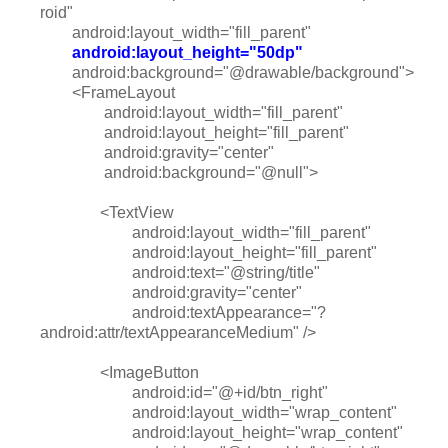
roid"
android:layout_width="fill_parent"
android:layout_height="50dp"
android:background="@drawable/background">
<FrameLayout
android:layout_width="fill_parent"
android:layout_height="fill_parent"
android:gravity="center"
android:background="@null">
<TextView
android:layout_width="fill_parent"
android:layout_height="fill_parent"
android:text="@string/title"
android:gravity="center"
android:textAppearance="?
android:attr/textAppearanceMedium" />
<ImageButton
android:id="@+id/btn_right"
android:layout_width="wrap_content"
android:layout_height="wrap_content"