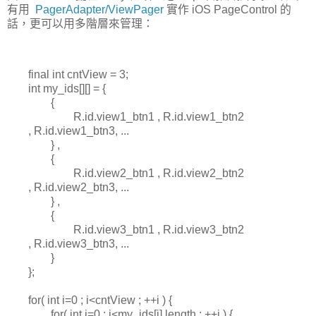
有用
PagerAdapter
/ViewPager
實作 iOS PageControl 的
話，更可以用多階層來管理：
final int cntView = 3;
int my_ids[][] = {
{
R.id.view1_btn1 , R.id.view1_btn2
, R.id.view1_btn3, ...
} ,
{
R.id.view2_btn1 , R.id.view2_btn2
, R.id.view2_btn3, ...
} ,
{
R.id.view3_btn1 , R.id.view3_btn2
, R.id.view3_btn3, ...
}
};
for( int i=0 ; i<cntView ; ++i ) {
for( int j=0 ; j<my_ids[i].length ; ++j ) {