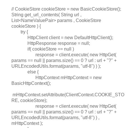
// CookieStore cookieStore = new BasicCookieStore();
String get_url_contents( String url ,
List<NameValuePair> params , CookieStore
cookieStore ) {
try {
HttpClient client = new DefaultHttpClient();
HttpResponse response = null;
if( cookieStore == null )
response = client.execute( new HttpGet(
params == null || params.size() == 0 ? url : url + "?" +
URLEncodedUtils.format(params, "utf-8") ) );
else {
HttpContext mHttpContext = new
BasicHttpContext();
mHttpContext.setAttribute(ClientContext.COOKIE_STO
RE, cookieStore);
response = client.execute( new HttpGet(
params == null || params.size() == 0 ? url : url + "?" +
URLEncodedUtils.format(params, "utf-8") ) ,
mHttpContext );