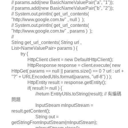
// params.add(new BasicNameValuePair("a", "1"));
// params.add(new BasicNameValuePair("b", "2"));
// System.out.println( get_url_contents(
"http://www.google.com.tw" , null ) );
// System.out.println( get_url_contents(
"http://www.google.com.tw" , params ) );
//
String get_url_contents( String url ,
List<NameValuePair> params ) {
try {
HttpClient client = new DefaultHttpClient();
HttpResponse response = client.execute( new
HttpGet( params == null || params.size() == 0 ? url : url +
"?" + URLEncodedUtils.format(params, "utf-8") ) );
HttpEntity result = response.getEntity();
if( result != null ) {
//return EntityUtils.toString(result); // 有編碼
問題
InputStream mInputStream =
result.getContent();
String out =
getStringFromInputStream(mInputStream);