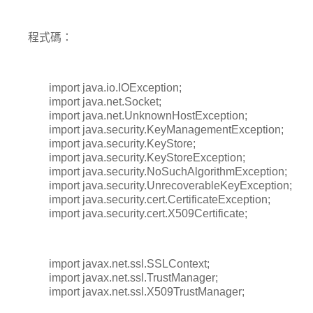
程式碼：
import java.io.IOException;
import java.net.Socket;
import java.net.UnknownHostException;
import java.security.KeyManagementException;
import java.security.KeyStore;
import java.security.KeyStoreException;
import java.security.NoSuchAlgorithmException;
import java.security.UnrecoverableKeyException;
import java.security.cert.CertificateException;
import java.security.cert.X509Certificate;
import javax.net.ssl.SSLContext;
import javax.net.ssl.TrustManager;
import javax.net.ssl.X509TrustManager;