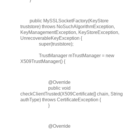
public MySSLSocketFactory(KeyStore
truststore) throws NoSuchAlgorithmException,
KeyManagementException, KeyStoreException,
UnrecoverableKeyException {
super(truststore);
TrustManager mTrustManager = new
X509TrustManager() {
@Override
public void
checkClientTrusted(X509Certificate[] chain, String
authType) throws CertificateException {
}
@Override