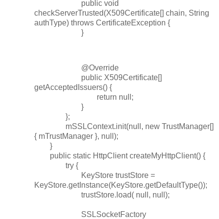
public void
checkServerTrusted(X509Certificate[] chain, String
authType) throws CertificateException {
}
@Override
public X509Certificate[]
getAcceptedIssuers() {
return null;
}
};
mSSLContext.init(null, new TrustManager[]
{ mTrustManager }, null);
}
public static HttpClient createMyHttpClient() {
try {
KeyStore trustStore =
KeyStore.getInstance(KeyStore.getDefaultType());
trustStore.load( null, null);
SSLSocketFactory