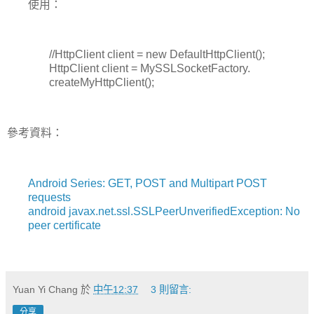
使用：
//HttpClient client = new DefaultHttpClient();
HttpClient client = MySSLSocketFactory.
createMyHttpClient();
參考資料：
Android Series: GET, POST and Multipart POST
requests
android javax.net.ssl.SSLPeerUnverifiedException: No
peer certificate
Yuan Yi Chang
於
中午12:37
3 則留言:
分享