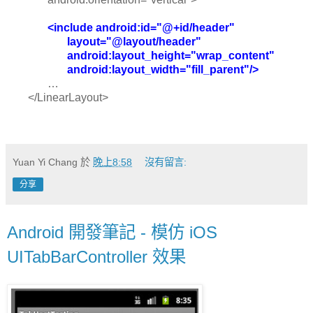
<include android:id="@+id/header"
layout="@layout/header"
android:layout_height="wrap_content"
android:layout_width="fill_parent"/>
…
</LinearLayout>
Yuan Yi Chang
於
晚上8:58
沒有留言:
分享
Android 開發筆記 - 模仿 iOS
UITabBarController 效果