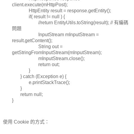
client.execute(mHttpPost);
HttpEntity result = response.getEntity();
if( result != null ) {
//return EntityUtils.toString(result); // 有編碼
問題
InputStream mInputStream =
result.getContent();
String out =
getStringFromInputStream(mInputStream);
mInputStream.close();
return out;
}
} catch (Exception e) {
e.printStackTrace();
}
return null;
}
使用 Cookie 的方式：