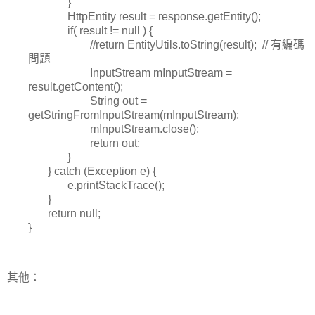
}
HttpEntity result = response.getEntity();
if( result != null ) {
//return EntityUtils.toString(result); // 有編碼
問題
InputStream mInputStream =
result.getContent();
String out =
getStringFromInputStream(mInputStream);
mInputStream.close();
return out;
}
} catch (Exception e) {
e.printStackTrace();
}
return null;
}
其他：