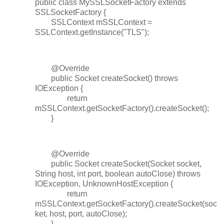
public class MySSLSocketFactory extends
SSLSocketFactory {
SSLContext mSSLContext =
SSLContext.getInstance("TLS");
@Override
public Socket createSocket() throws
IOException {
return
mSSLContext.getSocketFactory().createSocket();
}
@Override
public Socket createSocket(Socket socket,
String host, int port, boolean autoClose) throws
IOException, UnknownHostException {
return
mSSLContext.getSocketFactory().createSocket(soc
ket, host, port, autoClose);
}