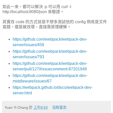
如此一來，都可以解決 :p 可以用 curl -I
http://localhost:8080/json 來驗證。
其實改 code 的方式就是不想多測試他的 config 倒底是文件
寫錯，還是被改壞，直接靠原理硬解。
https://github.com/webpack/webpack-dev-
server/issues/458
https://github.com/webpack/webpack-dev-
server/issues/793
https://github.com/webpack/webpack-dev-
server/pull/127#issuecomment-87201948
https://github.com/webpack/webpack-dev-
middleware/issues/67
https://webpack.github.io/docs/webpack-dev-
server.html
Yuan Yi Chang
於
上午8:53
沒有留言: