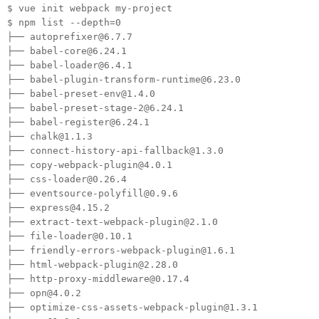
$ vue init webpack my-project
$ npm list --depth=0
├── autoprefixer@6.7.7
├── babel-core@6.24.1
├── babel-loader@6.4.1
├── babel-plugin-transform-runtime@6.23.0
├── babel-preset-env@1.4.0
├── babel-preset-stage-2@6.24.1
├── babel-register@6.24.1
├── chalk@1.1.3
├── connect-history-api-fallback@1.3.0
├── copy-webpack-plugin@4.0.1
├── css-loader@0.26.4
├── eventsource-polyfill@0.9.6
├── express@4.15.2
├── extract-text-webpack-plugin@2.1.0
├── file-loader@0.10.1
├── friendly-errors-webpack-plugin@1.6.1
├── html-webpack-plugin@2.28.0
├── http-proxy-middleware@0.17.4
├── opn@4.0.2
├── optimize-css-assets-webpack-plugin@1.3.1