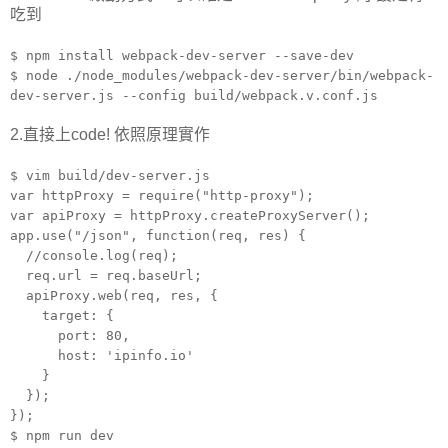
吃到
$ npm install webpack-dev-server --save-dev
$ node ./node_modules/webpack-dev-server/bin/webpack-
dev-server.js --config build/webpack.v.conf.js
2.直接上code! 依照原理實作
$ vim build/dev-server.js
var httpProxy = require("http-proxy");
var apiProxy = httpProxy.createProxyServer();
app.use("/json", function(req, res) {
//console.log(req);
req.url = req.baseUrl;
apiProxy.web(req, res, {
target: {
port: 80,
host: 'ipinfo.io'
}
});
});
$ npm run dev