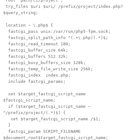
root "path/ci/project";
try_files $uri $uri/ /prefix/project/index.php?
$query_string;
location ~ \.php$ {
fastcgi_pass unix:/var/run/php5-fpm.sock;
fastcgi_split_path_info ^(.+\.php)(.*)$;
fastcgi_read_timeout 180;
fastcgi_buffer_size 64k;
fastcgi_buffers 512 32k;
fastcgi_busy_buffers_size 128k;
fastcgi_temp_file_write_size 256k;
fastcgi_index index.php;
include fastcgi_params;
set $target_fastcgi_script_name
$fastcgi_script_name;
if ($target_fastcgi_script_name ~
^/prefix/project/(.*)$) {
set $target_fastcgi_script_name /$1;
}
fastcgi_param SCRIPT_FILENAME
$document_root$target_fastcgi_script_name;