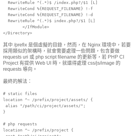
RewriteRule ^(.*)$ /index.php?/$1 [L]
RewriteCond %{REQUEST_FILENAME} !-f
RewriteCond %{REQUEST_FILENAME} !-d
RewriteRule ^(.*)$ index.php?/$1 [L]
</IfModule>
</Directory>
其中 /prefix 是個虛擬的目錄，然而，在 Nginx 環境中，若要
採用類似的架構時，就會需要處理一些問題，包含要做
requests uri 或 php script filename 的更新等，若 PHP CI
Project 有提供 Web UI 時，就還得處理 css/js/image 的
requests 導向。
最終的解法：
# static files
location ^~ /prefix/project/assets/ {
alias "/path/ci/project/assets/";
}
# php requests
location ^~ /prefix/project {