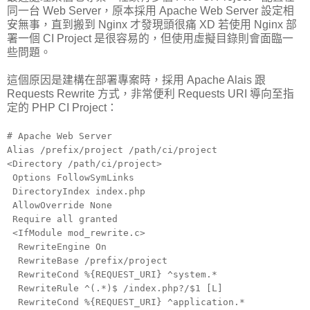
同一台 Web Server，原本採用 Apache Web Server 設定相
安無事，直到搬到 Nginx 才發現頭很痛 XD 若使用 Nginx 部
署一個 CI Project 是很容易的，但使用虛擬目錄則會面臨一
些問題。
這個原因是建構在部署專案時，採用 Apache Alais 跟
Requests Rewrite 方式，非常便利 Requests URI 導向至指
定的 PHP CI Project：
# Apache Web Server
Alias /prefix/project /path/ci/project
<Directory /path/ci/project>
Options FollowSymLinks
DirectoryIndex index.php
AllowOverride None
Require all granted
<IfModule mod_rewrite.c>
RewriteEngine On
RewriteBase /prefix/project
RewriteCond %{REQUEST_URI} ^system.*
RewriteRule ^(.*)$ /index.php?/$1 [L]
RewriteCond %{REQUEST_URI} ^application.*