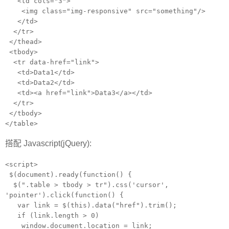
<td cols="3">
<img class="img-responsive" src="something"/>
</td>
</tr>
</thead>
<tbody>
<tr data-href="link">
<td>Data1</td>
<td>Data2</td>
<td><a href="link">Data3</a></td>
</tr>
</tbody>
</table>
搭配 Javascript(jQuery):
<script>
$(document).ready(function() {
$(".table > tbody > tr").css('cursor',
'pointer').click(function() {
var link = $(this).data("href").trim();
if (link.length > 0)
window.document.location = link;