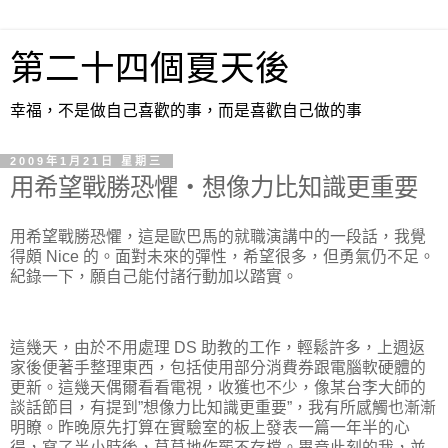
第二十四個夏天後
幸福，不是做自己喜歡的事，而是喜歡自己做的事
2009年1月21日 星期三
用希望戰勝恐懼‧想像力比知識更重要
用希望戰勝恐懼，這是歐巴馬的就職演講中的一段話，我覺
得頗 Nice 的。面對未來的彈性，希望很多，但勇氣仍不足。
紀錄一下，願自己能付諸行動加以踏實。
這幾天，由於不用處理 DS 助教的工作，輕鬆許多，上週返
家後便著手整理東西，包括使用部分消費券跟電腦軟硬體的
更新。這幾天偶爾看看電視，收獲也不少，像某台李大師的
談話節目，有提到”想像力比知識更重要”，我有所感觸也漸漸
明瞭。昨晚原先打算在實驗室的板上發表一篇一年半的心
得，寫了半小時後，草草地作罷不存檔。畢竟此刻的我，並