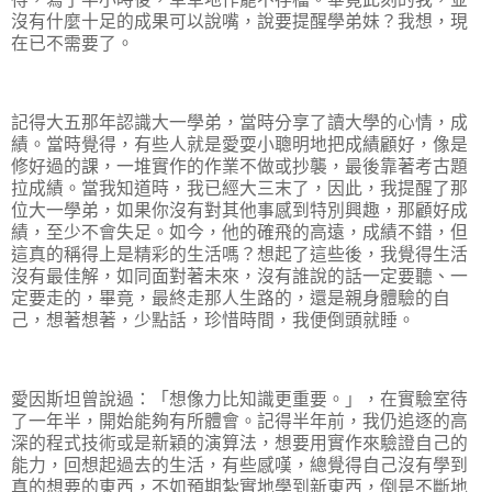
沒有什麼十足的成果可以說嘴，說要提醒學弟妹？我想，現
在已不需要了。
記得大五那年認識大一學弟，當時分享了讀大學的心情，成
績。當時覺得，有些人就是愛耍小聰明地把成績顧好，像是
修好過的課，一堆實作的作業不做或抄襲，最後靠著考古題
拉成績。當我知道時，我已經大三末了，因此，我提醒了那
位大一學弟，如果你沒有對其他事感到特別興趣，那顧好成
績，至少不會失足。如今，他的確飛的高遠，成績不錯，但
這真的稱得上是精彩的生活嗎？想起了這些後，我覺得生活
沒有最佳解，如同面對著未來，沒有誰說的話一定要聽、一
定要走的，畢竟，最終走那人生路的，還是親身體驗的自
己，想著想著，少點話，珍惜時間，我便倒頭就睡。
愛因斯坦曾說過：「想像力比知識更重要。」，在實驗室待
了一年半，開始能夠有所體會。記得半年前，我仍追逐的高
深的程式技術或是新穎的演算法，想要用實作來驗證自己的
能力，回想起過去的生活，有些感嘆，總覺得自己沒有學到
真的想要的東西，不如預期紮實地學到新東西，倒是不斷地