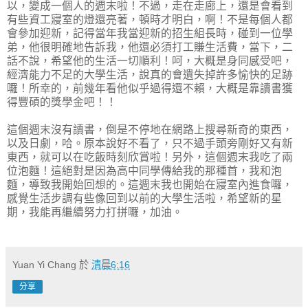
以，變成一個人的週末啦！不過，走在走廊上，還是會看到
有些資工寢室的燈還亮著，頓時才明白，啊！不是每個人都
會參加迎新，記得當年我當迎新的招生組長時，碰到一位學
弟，他很明確地告訴我，他還必須打工賺生活費，當下，二
話不說，希望他的生活一切順利！呵，大概是身同感受吧，
經濟能力不足的大學生活，說真的會遺失掉許多愉快的足跡
囉！所幸的，前幾年看他似乎過得還不賴，大概是靠讀書獲
得豐碩的獎學金吧！！
這個週末沒有讀書，倒是不停地在網路上搜尋新奇的東西，
以及日劇，哈。原本說好不看了，只不過手頭旁剛好又有新
東西，就可以在吃飯時刻欣賞啦！另外，這個週末我吃了兩
位泡麵！這絕對是因為高中同學傳給我的那種首，我和泡
麵，導致我開始回想的。這週末我也開始在寢室內進食囉，
感覺生活步調有些像回到以前的大學生活啦，希望新的星
期，我能再繼續努力打拼囉，加油。
Yuan Yi Chang
於
清晨6:16
分享