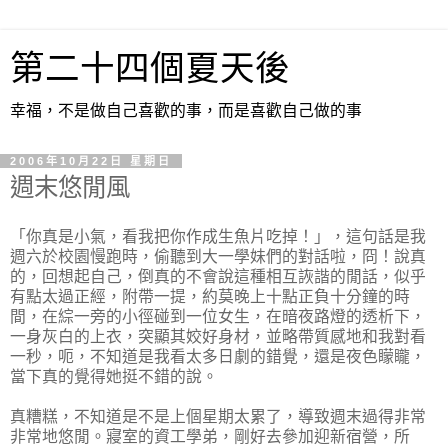
第二十四個夏天後
幸福，不是做自己喜歡的事，而是喜歡自己做的事
2006年10月22日 星期日
週末悠閒風
「你真是小氣，看我把你作成生魚片吃掉！」，這句話是我
週六於校園慢跑時，偷聽到大一學妹們的對話啦，冏！說真
的，回想起自己，倒真的不會說這種相互詼諧的閒話，似乎
有點太過正經，附帶一提，約莫晚上十點正負十分鐘的時
間，在綜一旁的小徑碰到一位女生，在暗夜路燈的透析下，
一身灰白的上衣，突顯其姣好身材，並略帶質感地和我對看
一秒，呃，不知道是我看太多日劇的錯覺，還是夜色矇矓，
當下真的覺得她挺不錯的說。
真糟糕，不知道是不是上個星期太累了，導致週末過得非常
非常地悠閒。寢室的資工學弟，剛好去參加迎新宿營，所