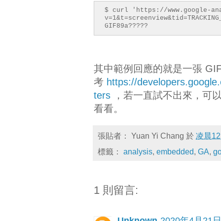
$ curl 'https://www.google-an
v=1&t=screenview&tid=TRACKING
GIF89a?????
其中範例回應的就是一張 GI
考
https://developers.google
ters
，若一直試不出來，可
看看。
張貼者：
Yuan Yi Chang
於
凌晨12
標籤：
analysis
,
embedded
,
GA
,
g
1 則留言:
Unknown
2020年4月21日