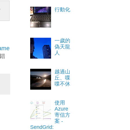
行動化
'
一歲的
偽天龍
rame
人
錯
越過山
丘、喋
喋不休
使用
Azure
寄信方
案 -
SendGrid: