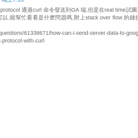
protocol 通過curl 命令發送到GA 端,但是在real time試
r 可以,能幫忙看看是什麽問題嗎,附上stack over flow 的鏈
/questions/61338671/how-can-i-send-server-data-to-goog
protocol-with-curl