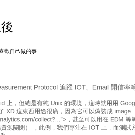
天後
喜歡自己做的事
 Measurement Protocol 追蹤 IOT、Email 開信率
d 上，但總是有純 Unix 的環境，這時就用用 Googl
ST API 了 XD 這東西用途很廣，因為它可以偽裝成 image
e-analytics.com/collect?...">，甚至可以用在 EDM 
遠端資源關閉） ，此例，我們專注在 IOT 上，而測試