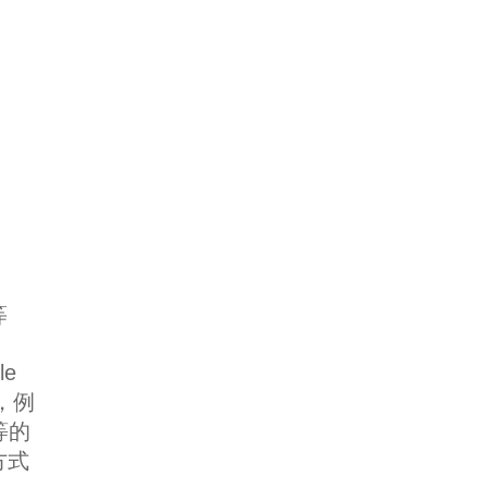
等
e
 ，例
等等的
方式