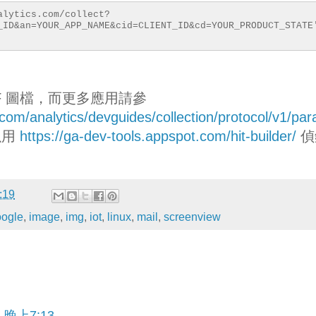
alytics.com/collect?
_ID&an=YOUR_APP_NAME&cid=CLIENT_ID&cd=YOUR_PRODUCT_STATE
F 圖檔，而更多應用請參
.com/analytics/devguides/collection/protocol/v1/pa
以用
https://ga-dev-tools.appspot.com/hit-builder/
偵
:19
oogle
,
image
,
img
,
iot
,
linux
,
mail
,
screenview
 晚上7:13