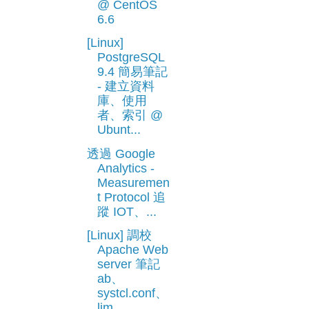
@ CentOS
6.6
[Linux]
PostgreSQL
9.4 簡易筆記
- 建立資料
庫、使用
者、索引 @
Ubunt...
透過 Google
Analytics -
Measuremen
t Protocol 追
蹤 IOT、...
[Linux] 調校
Apache Web
server 筆記
ab、
systcl.conf、
lim...