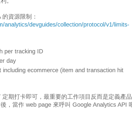
便利。
A 的資源限制：
/analytics/devguides/collection/protocol/v1/limits-
h per tracking ID
er day
t including ecommerce (item and transaction hit
OT 定期打卡即可，最重要的工作項目反而是定義產
web page 來呼叫 Google Analytics API