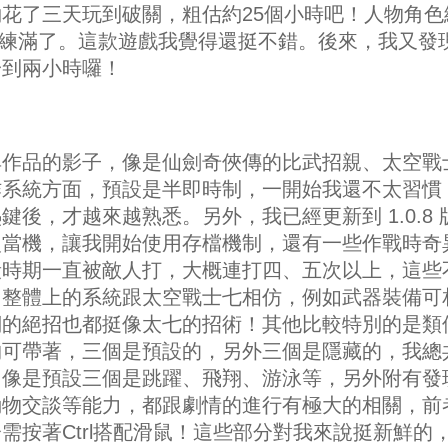
花了三天玩到破關，粗估約25個小時吧！人物角色
術都練滿了。這款遊戲我覺得還挺不錯。後來，我又發
一到兩小時囉！
典作品的影子，像是仙劍奇俠傳的比武招親、太空戰
作系統方面，預設是半即時制，一開始我還不太習慣
後，才越來越熟悉。另外，我已經更新到 1.0.8 
次當機，讓我開始使用存檔機制，還有一些作戰時奇
段時期一直被敵人打，大概連打四、五次以上，這些
。整體上的系統跟太空戰士七相仿，例如武器裝備可
們的絕招也都挺像太七的招術！其他比較特別的是類
物可帶著，三個是預設的，另外三個是隱藏的，我總
，像是預設三個是跳躍、飛翔、游泳等，另外附有發
動物交談等能力，都跟劇情的進行有極大的相關，前
需按著Ctrl搭配滑鼠！這些部分對我來說挺新鮮的