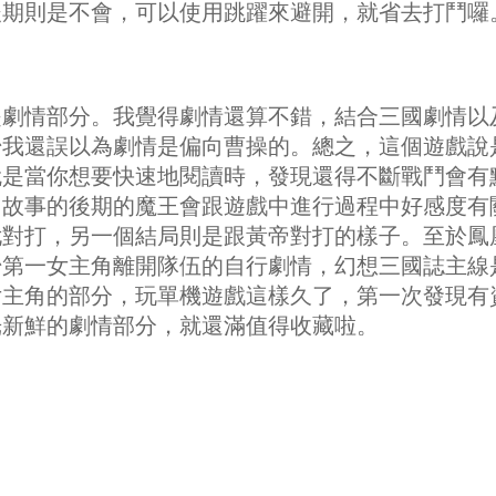
後期則是不會，可以使用跳躍來避開，就省去打鬥囉
是劇情部分。我覺得劇情還算不錯，結合三國劇情以
始我還誤以為劇情是偏向曹操的。總之，這個遊戲說
就是當你想要快速地閱讀時，發現還得不斷戰鬥會有
。故事的後期的魔王會跟遊戲中進行過程中好感度有
尤對打，另一個結局則是跟黃帝對打的樣子。至於鳳
始第一女主角離開隊伍的自行劇情，幻想三國誌主線
女主角的部分，玩單機遊戲這樣久了，第一次發現有
光新鮮的劇情部分，就還滿值得收藏啦。
！