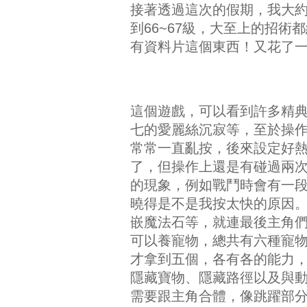
接著透過這次的假期，我大約
到66~67級，大至上的招
有資料片這個東西！又花了
這個遊戲，可以看到許多精
七的愛麗絲沉寂等，至於操
常常一直亂按，後來設定好熱鍵
了，但操作上還是有碰過兩
的現象，例如戰鬥時會有一
曉得是不是我按太快的原因
嵌魔法石等，就連最後主角
可以養寵物，總共有六種寵
才拿到五個，各有各的能力
隱藏寶物、隱藏路徑以及與
需要跟主角合體，像跳躍部分