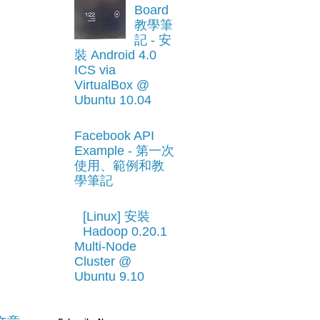
Board
教學筆
記 - 安
裝 Android 4.0
ICS via
VirtualBox @
Ubuntu 10.04
Facebook API
Example - 第一次
使用、範例和教
學筆記
[Linux] 安裝
Hadoop 0.20.1
Multi-Node
Cluster @
Ubuntu 9.10