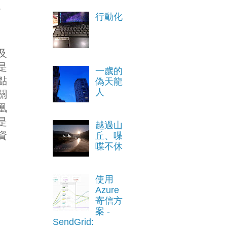
。
行動化
及
是
一歲的
點
偽天龍
人
關
凰
是
越過山
資
丘、喋
喋不休
使用
Azure
寄信方
案 -
SendGrid: