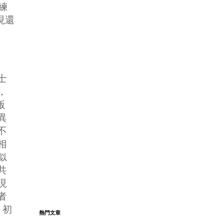
練
現還
士
，
版
異
不
相
似
共
現
者
，初
熱門文章