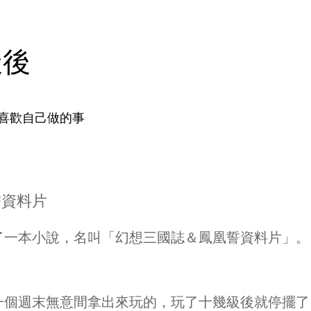
天後
喜歡自己做的事
誓資料片
讀了一本小說，名叫「幻想三國誌＆鳳凰誓資料片」。
後一個週末無意間拿出來玩的，玩了十幾級後就停擺了