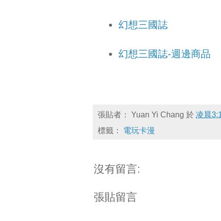
幻想三國誌
幻想三國誌-週邊商品
張貼者：
Yuan Yi Chang
於
凌晨3:
標籤：
電玩卡漫
沒有留言:
張貼留言