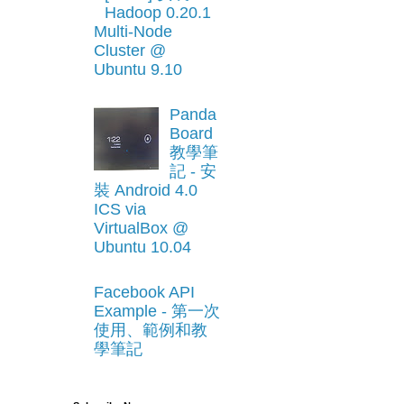
Hadoop 0.20.1
Multi-Node
Cluster @
Ubuntu 9.10
Panda
Board
教學筆
記 - 安
裝 Android 4.0
ICS via
VirtualBox @
Ubuntu 10.04
Facebook API
Example - 第一次
使用、範例和教
學筆記