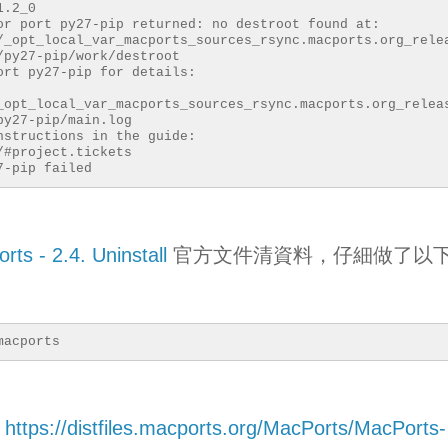
1.2_0
or port py27-pip returned: no destroot found at:
/_opt_local_var_macports_sources_rsync.macports.org_rele
/py27-pip/work/destroot
ort py27-pip for details:
_opt_local_var_macports_sources_rsync.macports.org_relea
py27-pip/main.log
nstructions in the guide:
#project.tickets
7-pip failed
rts - 2.4. Uninstall
官方文件清資料，仔細做了以
macports
:
https://distfiles.macports.org/MacPorts/MacPorts-