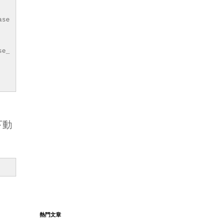
ase
se_
下動
熱門文章