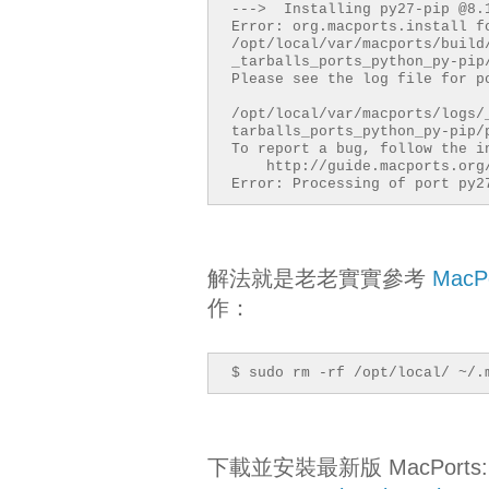
---> Installing py27-pip @8.
Error: org.macports.install f
/opt/local/var/macports/build
_tarballs_ports_python_py-pip
Please see the log file for p
/opt/local/var/macports/logs/
tarballs_ports_python_py-pip/
To report a bug, follow the i
http://guide.macports.org/
Error: Processing of port py2
解法就是老老實實參考
MacPo
作：
$ sudo rm -rf /opt/local/ ~/.
下載並安裝最新版 MacPorts