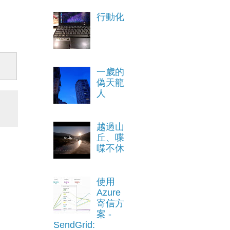
行動化
一歲的
偽天龍
人
越過山
丘、喋
喋不休
使用
Azure
寄信方
案 -
SendGrid: