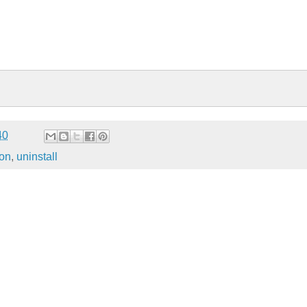
40
on
,
uninstall