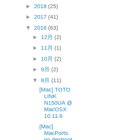
►
2018
(25)
►
2017
(41)
▼
2016
(63)
►
12月
(2)
►
11月
(1)
►
10月
(2)
►
9月
(2)
▼
8月
(11)
[Mac] TOTO
LINK
N150UA @
MacOSX
10.11.6
[Mac]
MacPorts:
no destroot