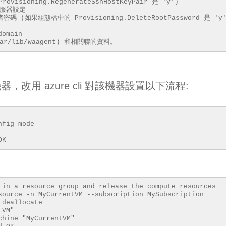
sioning.RegenerateSshHostKeyPair 是 'y')
稱伺服器設定
者密碼 (如果組態檔中的 Provisioning.DeleteRootPassword 是 'y'
omain
/lib/waagent) 和相關聯的資料。
改用 azure cli 對該機器設置以下流程:
fig mode
OK
 in a resource group and release the compute resources
source -n MyCurrentVM --subscription MySubscription
deallocate
e VM "MyCurrentVM"
ual machine "MyCurrentVM"