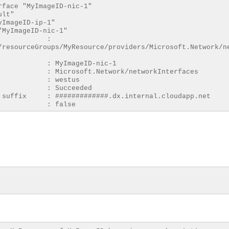
ork interface "MyImageID-nic-1"
 the subnet "default"
public ip "MyImageID-ip-1"
 interface "MyImageID-nic-1"
d :
/resourceGroups/MyResource/providers/Microsoft.Network/n
yImageID-nic-1
soft.Network/networkInterfaces
n : westus
tate : Succeeded
 suffix : #############.dx.internal.cloudapp.net
arding : false
efault-ip-config
tate : Succeeded
ress : 10.0.0.6
rsion : IPv4
on method : Dynamic
ddress :
/resourceGroups/MyResource/providers/Microsoft.Network/p
net :
/resourceGroups/MyResource/providers/Microsoft.Network/v
s/default
mmand OK