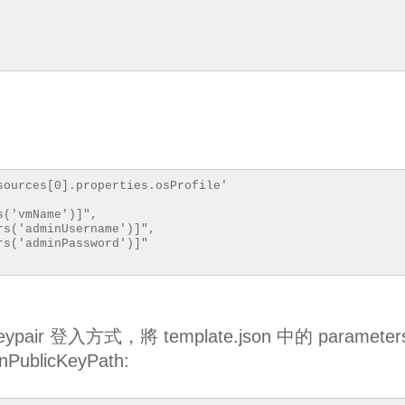
sources[0].properties.osProfile'
('vmName')]",
s('adminUsername')]",
s('adminPassword')]"
ir 登入方式，將 template.json 中的 parameter
PublicKeyPath: