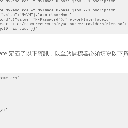
te MyResource -f MyImageID-base.json --subscription
te MyResource -f MyImageID-base.json --subscription
{"value":"MyVM"},"adminUserName":
word":{"value":"MyPassword"},"networkInterfaceId":
bscription/resourceGroups/MyResource/providers/Microsoft
geID-nic-base"}}'
plate 定義了以下資訊，以至於開機器必須填寫以下
rameters'
_A1"