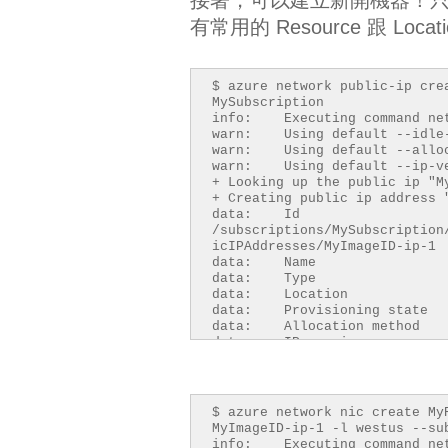
有常用的 Resource 跟 Loc
$ azure network public-ip cre
MySubscription
info: Executing command net
warn: Using default --idle-
warn: Using default --alloc
warn: Using default --ip-ve
+ Looking up the 
+ Creating public 
data: I
/subscriptions/MySubscription
icIPAddresses/MyImageID-ip-1
data: Name : 
data: Type : Micro
data: Locatio
data: Provisioning s
data: Allocation me
data: IP versi
data: Idle timeout in 
info: network public-ip cre
$ azure network nic create My
MyImageID-ip-1 -l westus --su
info: Executing command net