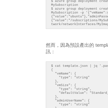
$ azure group deployment crea
MySubscription
$ azure group deployment crea
MySubscription -p '{"vmName":
{"value":"ubuntu"},"adminPass
{"value":"/subscriptions/MySu
twork/networkInterfaces/MyIma
然而，因為預設產出的 tem
訊：
$ cat template.json | jq '.pa
{
"vmName": {
"type": "string"
},
"vmSize": {
"type": "string",
"defaultValue": "Standard
},
"adminUserName": {
"type": "string"