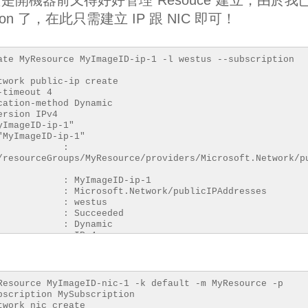
ation 了，在此只需建立 IP 跟 NIC 即可！
ate MyResource MyImageID-ip-1 -l westus --subscription
work public-ip create
timeout 4
ation-method Dynamic
rsion IPv4
public ip "MyImageID-ip-1"
ip address "MyImageID-ip-1"
d :
/resourceGroups/MyResource/providers/Microsoft.Network/p
MyImageID-ip-1
soft.Network/publicIPAddresses
n : westus
tate : Succeeded
thod : Dynamic
on : IPv4
minutes : 4
ate command OK
Resource MyImageID-nic-1 -k default -m MyResource -p
bscription MySubscription
work nic create