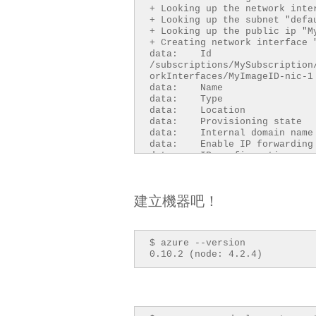
+ Looking up the netw
+ Looking up
+ Looking up the 
+ Creating network
data: I
/subscriptions/MySubscription
orkInterfaces/MyImageID-nic-1
data: Name : M
data: Type : Micro
data: Locatio
data: Provisioning s
data: Internal domain name
data: Enable IP forw
data: IP configurations:
data: Name : d
data: Provisioning s
data: Private IP add
建立機器吧！
data: Private IP ve
data: Private IP allocati
data: Public IP a
/subscriptions/MySubscription
$ azure --version
icIPAddresses/MyImageID-ip-1
0.10.2 (node: 4.2.4)
data: Sub
/subscriptions/MySubscription
ualNetworks/MyResource/subnet
data:
info: network nic create co