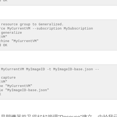
d OK
 resource group to Generalized.
rce MyCurrentVM --subscription MySubscription
generalize
e VM "MyCurrentVM"
ual machine "MyCurrentVM"
d OK
 MyCurrentVM MyImageID -t MyImageID-base.json --
capture
e VM "MyCurrentVM"
al machine "MyCurrentVM"
e "MyImageID-base.json"
K
開機器前又得好好管理"Resouce"建立，由於我