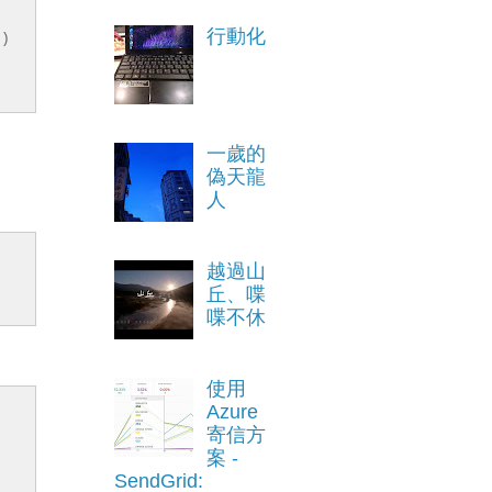
行動化
)
一歲的
偽天龍
人
越過山
丘、喋
喋不休
使用
Azure
寄信方
案 -
SendGrid: