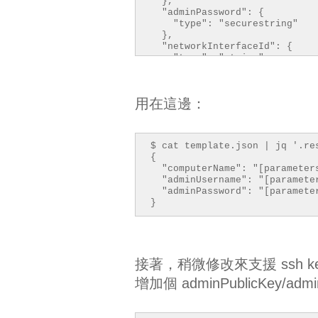
},
"adminPassword": {
"type": "securestring"
},
"networkInterfaceId": {
"type": "string"
}
}
用在這邊：
$ cat template.json | jq '.re
{
"computerName": "[parameters
"adminUsername": "[parameter
"adminPassword": "[parameter
}
接著，稍微修改來支援 ssh keypa
增加個 adminPublicKey/admin