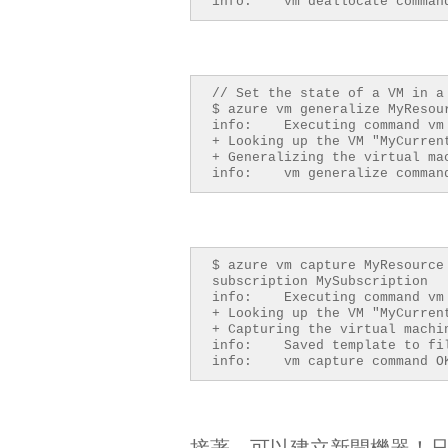
info: vm deallocate comman
// Set the state of a VM in a
$ azure vm generalize MyResou
info: Executing command vm 
+ Looking up th
+ Generalizing the virt
info: vm generalize comman
$ azure vm capture MyResource
subscription MySubscription
info: Executing command vm 
+ Looking up th
+ Capturing the virtu
info: Saved template to fil
info: vm capture command O
接著，可以建立新開機器！只是