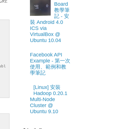
Board
教學筆
記 - 安
裝 Android 4.0
ICS via
VirtualBox @
Ubuntu 10.04
Facebook API
Example - 第一次
使用、範例和教
ubl
學筆記
[Linux] 安裝
Hadoop 0.20.1
Multi-Node
Cluster @
Ubuntu 9.10