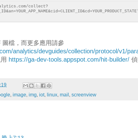
alytics.com/collect?
_ID&an=YOUR_APP_NAME&cid=CLIENT_ID&cd=YOUR_PRODUCT_STATE
F 圖檔，而更多應用請參
.com/analytics/devguides/collection/protocol/v1/pa
以用
https://ga-dev-tools.appspot.com/hit-builder/
偵
:19
oogle
,
image
,
img
,
iot
,
linux
,
mail
,
screenview
 晚上7:13