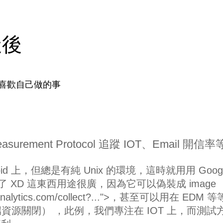
天後
喜歡自己做的事
 Measurement Protocol 追蹤 IOT、Email 開信率
d 上，但總是有純 Unix 的環境，這時就用用 Googl
ST API 了 XD 這東西用途很廣，因為它可以偽裝成 image
e-analytics.com/collect?...">，甚至可以用在 EDM 
遠端資源關閉） ，此例，我們專注在 IOT 上，而測試