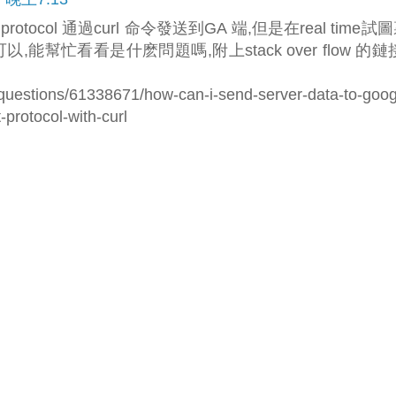
protocol 通過curl 命令發送到GA 端,但是在real time試
r 可以,能幫忙看看是什麽問題嗎,附上stack over flow 的鏈
/questions/61338671/how-can-i-send-server-data-to-goog
protocol-with-curl