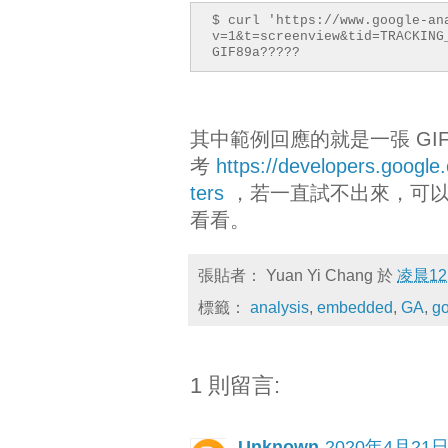
$ curl 'https://www.google-an
v=1&t=screenview&tid=TRACKING
GIF89a?????
其中範例回應的就是一張 GI
考
https://developers.google
ters
，若一直試不出來，可
看看。
張貼者：
Yuan Yi Chang
於
凌晨12
標籤：
analysis
,
embedded
,
GA
,
g
1 則留言:
Unknown
2020年4月21日