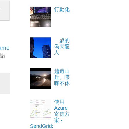
行動化
'
一歲的
偽天龍
rame
人
錯
越過山
丘、喋
喋不休
使用
Azure
寄信方
案 -
SendGrid: