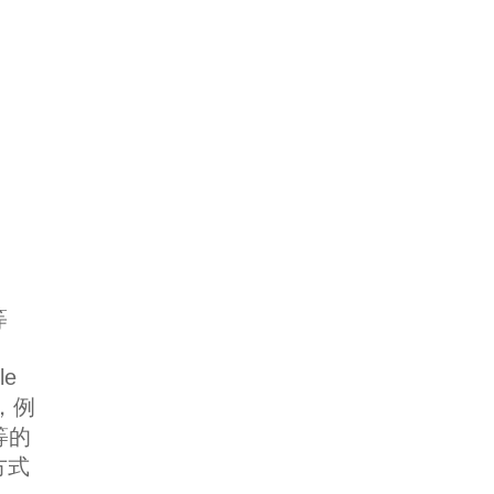
等
e
 ，例
等等的
方式