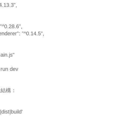
4.13.3",
"^0.28.6",
nderer": "^0.14.5",
ain.js"
run dev
錄結構：
ist|build'