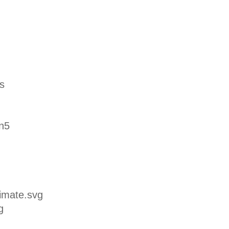
s
on5
imate.svg
g