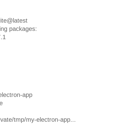
ite@latest
wing packages:
7.1
lectron-app
e
rivate/tmp/my-electron-app...