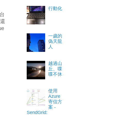
行動化
前台
後還
ue
一歲的
偽天龍
人
越過山
丘、喋
喋不休
使用
Azure
寄信方
案 -
SendGrid: