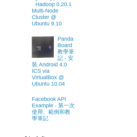
Hadoop 0.20.1
Multi-Node
Cluster @
Ubuntu 9.10
Panda
Board
教學筆
記 - 安
裝 Android 4.0
ICS via
VirtualBox @
Ubuntu 10.04
Facebook API
Example - 第一次
使用、範例和教
學筆記