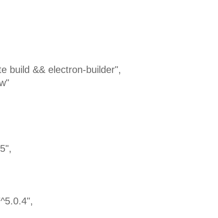
e build && electron-builder",
ew"
5",
^5.0.4",