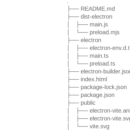
.
├── README.md
├── dist-electron
│ ├── main.js
│ └── preload.mjs
├── electron
│ ├── electron-env.d.t
│ ├── main.ts
│ └── preload.ts
├── electron-builder.js
├── index.html
├── package-lock.json
├── package.json
├── public
│ ├── electron-vite.an
│ ├── electron-vite.sv
│ └── vite.svg