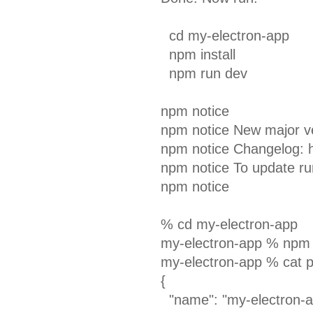
cd my-electron-app
npm install
npm run dev
npm notice
npm notice New major ve
npm notice Changelog: ht
npm notice To update ru
npm notice
% cd my-electron-app
my-electron-app % npm i
my-electron-app % cat 
{
"name": "my-electron-a