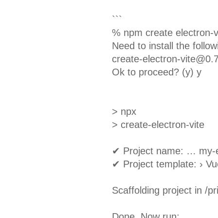
```
% npm create electron-v
Need to install the follo
create-electron-vite@0.
Ok to proceed? (y) y
> npx
> create-electron-vite
✔ Project name: … my-e
✔ Project template: › Vu
Scaffolding project in /p
Done. Now run: