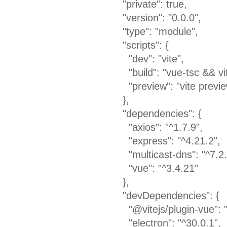
"private": true,
"version": "0.0.0",
"type": "module",
"scripts": {
"dev": "vite",
"build": "vue-tsc && vit
"preview": "vite previ
},
"dependencies": {
"axios": "^1.7.9",
"express": "^4.21.2",
"multicast-dns": "^7.2.
"vue": "^3.4.21"
},
"devDependencies": {
"@vitejs/plugin-vue": "
"electron": "^30.0.1",