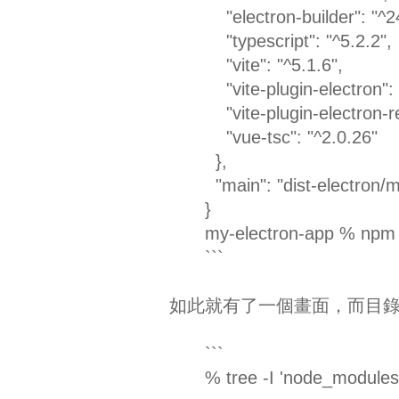
"electron-builder": "^2
"typescript": "^5.2.2",
"vite": "^5.1.6",
"vite-plugin-electron": 
"vite-plugin-electron-re
"vue-tsc": "^2.0.26"
},
"main": "dist-electron/m
}
my-electron-app % npm 
```
如此就有了一個畫面，而目
```
% tree -I 'node_modules|d