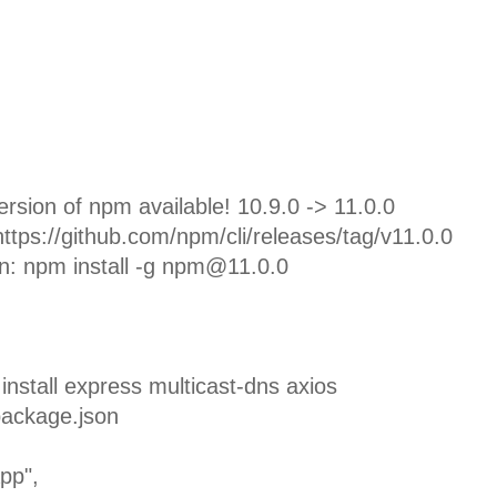
rsion of npm available! 10.9.0 -> 11.0.0
tps://github.com/npm/cli/releases/tag/v11.0.0
n: npm install -g npm@11.0.0
nstall express multicast-dns axios
package.json
pp",