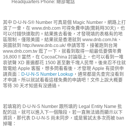
Headquarters Phone: 總部電話
其中 D-U-N-S® Number 可真是個 Magic Number，網路上打
滾了一會，在 www.dnb.com 可得免費申請(需耗時30天)，也
可以付錢快速取的。結果進去看後，才發現填的表格有的地
區限制，僅限美國，結果就是香港就到 www.dnb.com.hk、
英國就到 http://www.dnb.co.uk/ 申請等等，接著跑到台灣
www.dnb.com.tw 逛了一下，就看到取得一組最低要價年費
16,800 !! 當然，在 CocoaChina 討論版上，也可以看到一堆
哀號聲 XD 普遍都花 1500 甚至數千塊人民幣。後來忍不住就
致電給 Apple 客服，想多問看看後，才發現 Apple 有提供申
請頁面：
D-U-N-S Number Lookup
，通常都是先查完沒看到
才申請，所以就試看看這樣免費的申請吧！文件上說大概要
等待 30 天才知道有沒通過。
若填寫的 D-U-N-S Number 跟所填的 Legal Entity Name 批
配的話，就可以進入下一個階段，若一直無法過而顯示以下
資訊，那代表 D-U-N-S 尚未同步，或是嘗試太多次而被 ban
掉囉：