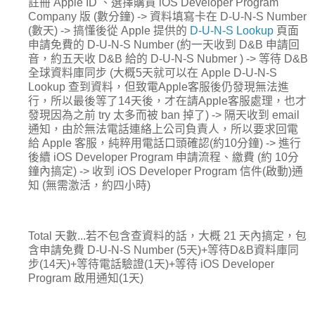
註冊 Apple ID 、選擇購買 iOS Developer Program
Company 版 (數分鐘) -> 資料填寫卡在 D-U-N-S Number
(數天) -> 搞懂後從 Apple 提供的
D-U-N-S Lookup
頁面
申請免費的 D-U-N-S Number (約一天收到 D&B 申請回
音，約五天收 D&B 給的 D-U-N-S Nubmer ) -> 等待 D&B
全球資料庫同步 (大概5天就可以在 Apple D-U-N-S
Lookup 查到資料，但致電Apple客服後仍發現無法進
行，所以最後等了14天後，才在請Apple客服處理，也才
發現因為之前 try 太多而被 ban 掉了) -> 隔天收到 email
通知，由於無法電話連絡上公司負責人，所以要求回電
給 Apple 客服，純粹用電話口頭確認(約10分鐘) -> 進行
後續 iOS Developer Program 申請流程、繳費 (約 10分
鐘內搞定) -> 收到 iOS Developer Program 信件(啟動)通
知 (無需激活，約四小時)
Total 天數...若不包含查資料的話，大概 21 天內搞定，包
含申請免費 D-U-N-S Number (5天)+等待D&B資料庫同
步(14天)+等待電話驗證(1天)+等待 iOS Developer
Program 啟用通知(1天)