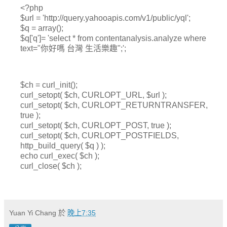
<?php
$url = 'http://query.yahooapis.com/v1/public/yql';
$q = array();
$q['q']= 'select * from contentanalysis.analyze where
text="你好嗎 台灣 生活樂趣";';
$ch = curl_init();
curl_setopt( $ch, CURLOPT_URL, $url );
curl_setopt( $ch, CURLOPT_RETURNTRANSFER,
true );
curl_setopt( $ch, CURLOPT_POST, true );
curl_setopt( $ch, CURLOPT_POSTFIELDS,
http_build_query( $q ) );
echo curl_exec( $ch );
curl_close( $ch );
Yuan Yi Chang
於
晚上7:35