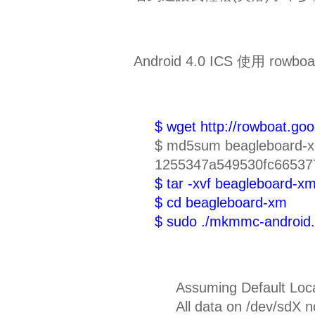
Android 4.0 ICS 使用 rowboa
$ wget http://rowboat.go
$ md5sum beagleboard-x
1255347a549530fc665377
$ tar -xvf beagleboard-xm
$ cd beagleboard-xm
$ sudo ./mkmmc-android.
Assuming Default Loca
All data on /dev/sdX n