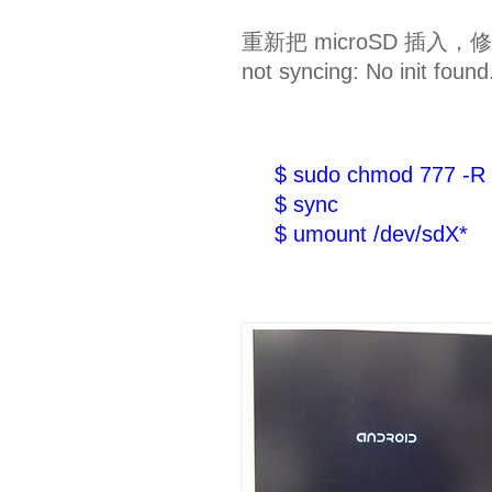
重新把 microSD 插入，修改
not syncing: No init fou
$ sudo chmod 777 -R 
$ sync
$ umount /dev/sdX*