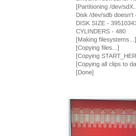
[Partitioning /dev/sdX..
Disk /dev/sdb doesn't c
DISK SIZE - 3951034
CYLINDERS - 480
[Making filesystems...
[Copying files...]
[Copying START_HERE f
[Copying all clips to da
[Done]