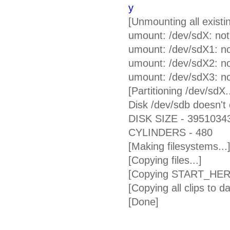
y
[Unmounting all existin
umount: /dev/sdX: no
umount: /dev/sdX1: n
umount: /dev/sdX2: n
umount: /dev/sdX3: n
[Partitioning /dev/sdX..
Disk /dev/sdb doesn't c
DISK SIZE - 3951034
CYLINDERS - 480
[Making filesystems...
[Copying files...]
[Copying START_HERE f
[Copying all clips to da
[Done]