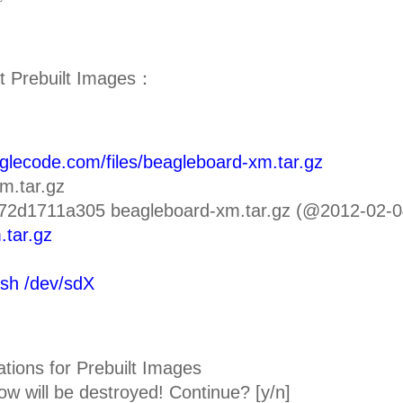
t Prebuilt Images：
oglecode.com/files/beagleboard-xm.tar.gz
m.tar.gz
2d1711a305 beagleboard-xm.tar.gz (@2012-02-0
.tar.gz
sh /dev/sdX
tions for Prebuilt Images
ow will be destroyed! Continue? [y/n]