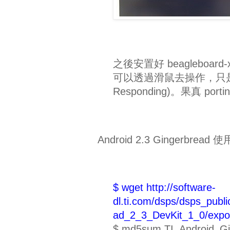
之後安置好 beagleboard
可以透過滑鼠去操作，只是操作上
Responding)。果真 
Android 2.3 Gingerbread 使用
$ wget http://software-
dl.ti.com/dsps/dsps_publ
ad_2_3_DevKit_1_0/expor
$ md5sum TI_Android_Gi