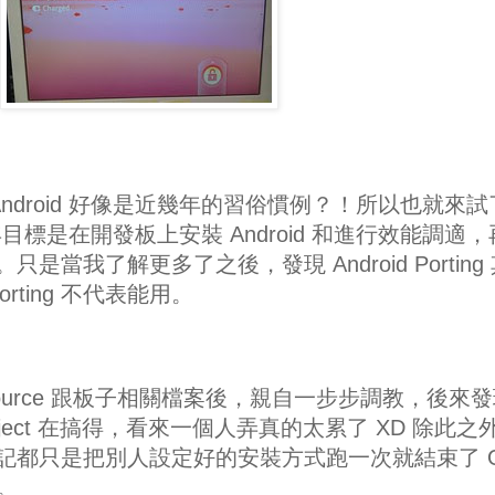
ndroid 好像是近幾年的習俗慣例？！所以也就來試
標是在開發板上安裝 Android 和進行效能調適，
。只是當我了解更多了之後，發現 Android Porting
ting 不代表能用。
en Source 跟板子相關檔案後，親自一步步調教，後來
ject 在搞得，看來一個人弄真的太累了 XD 除此之
g 筆記都只是把別人設定好的安裝方式跑一次就結束了 O
。