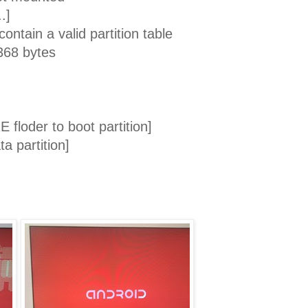
.]
ontain a valid partition table
368 bytes
]
loder to boot partition]
ta partition]