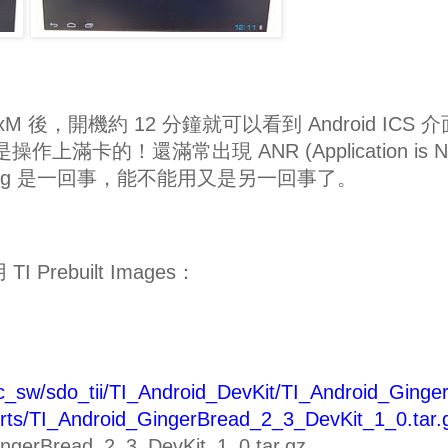
-xM 後，開機約 12 分鐘就可以看到 Android ICS 
滿卡的！還滿常出現 ANR (Application is N
porting 是一回事，能不能用又是另一回事了。
 TI Prebuilt Images：
ic_sw/sdo_tii/TI_Android_DevKit/TI_Android_Ginge
ts/TI_Android_GingerBread_2_3_DevKit_1_0.tar.
ngerBread_2_3_DevKit_1_0.tar.gz