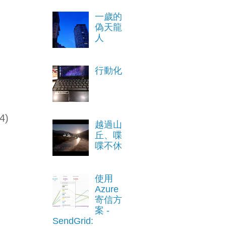
一歲的
偽天龍
人
行動化
4)
越過山
丘、喋
喋不休
使用
Azure
寄信方
案 -
SendGrid: