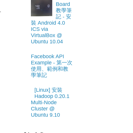
Board
教學筆
-
記 - 安
裝 Android 4.0
ICS via
VirtualBox @
Ubuntu 10.04
Facebook API
Example - 第一次
使用、範例和教
學筆記
[Linux] 安裝
Hadoop 0.20.1
Multi-Node
Cluster @
Ubuntu 9.10