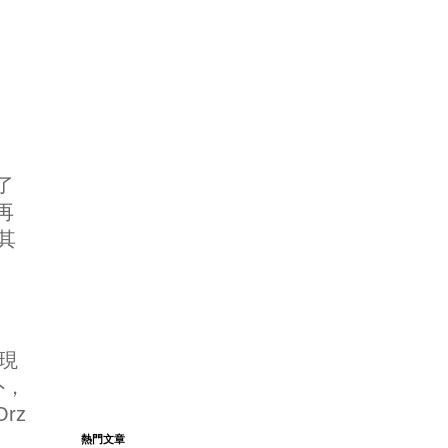
了
再
 其
發現
外，
rz
熱門文章