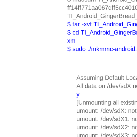
ff14ff771aa067dff5cc40
TI_Android_GingerBread
$ tar -xvf TI_Android_Gi
$ cd TI_Android_GingerB
xm
$ sudo ./mkmmc-android.
Assuming Default Loca
All data on /dev/sdX n
y
[Unmounting all existin
umount: /dev/sdX: no
umount: /dev/sdX1: n
umount: /dev/sdX2: n
umount: /dev/sdX3: n