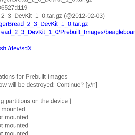
106527d119
_2_3_DevKit_1_0.tar.gz (@2012-02-03)
ngerBread_2_3_DevKit_1_0.tar.gz
read_2_3_DevKit_1_0/Prebuilt_Images/beagleboar
sh /dev/sdX
tions for Prebuilt Images
ow will be destroyed! Continue? [y/n]
g partitions on the device ]
t mounted
ot mounted
ot mounted
ot mounted