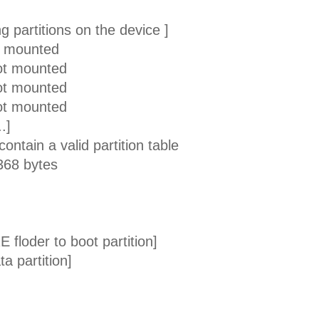
g partitions on the device ]
t mounted
ot mounted
ot mounted
ot mounted
.]
ontain a valid partition table
368 bytes
]
loder to boot partition]
ta partition]