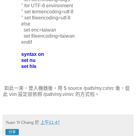
" for UTF-8 environment
" set termencoding=utf-8
" set fileencoding=utf-8
else
set enc=taiwan
set fileencoding=taiwan
endif
syntax on
set nu
set hls
如此一來，登入機器後，用 $ source /path/my.cshrc 後，從
此 vim 設定就依照 /path/my.vimrc 的方式啦。
Yuan Yi Chang
於
上午11:47
分享