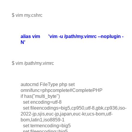
$ vim my.cshrc
alias vim 'vim -u /path/my.vimrc --noplugin -
N'
$ vim /path/my.vimrc
autocmd FileType php set
omnifunc=phpcomplete#CompletePHP
if has("multi_byte")
set encoding=utf-8
set fileencodings=big5,cp950,utf-8,gbk,cp936,iso-
2022-jp,sjis,euc-jp,japan,euc-kr,ucs-bom,utf-
bom,latin1,iso8859-1
set termencoding=big5
set fileencoding=big5