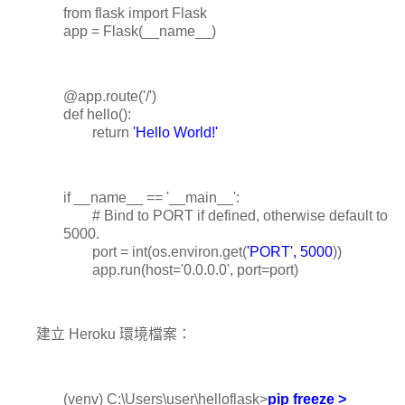
from flask import Flask
app = Flask(__name__)
@app.route('/')
def hello():
return
'Hello World!'
if __name__ == '__main__':
# Bind to PORT if defined, otherwise default to
5000.
port = int(os.environ.get(
'PORT', 5000
))
app.run(host='0.0.0.0', port=port)
建立 Heroku 環境檔案：
(venv) C:\Users\user\helloflask>
pip freeze >