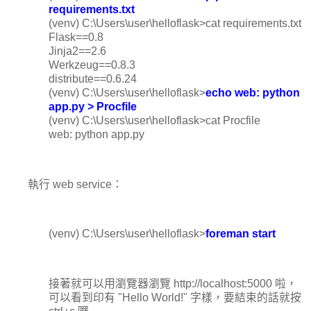
requirements.txt
(venv) C:\Users\user\helloflask>cat requirements.txt
Flask==0.8
Jinja2==2.6
Werkzeug==0.8.3
distribute==0.6.24
(venv) C:\Users\user\helloflask>
echo web: python
app.py > Procfile
(venv) C:\Users\user\helloflask>cat Procfile
web: python app.py
執行 web service：
(venv) C:\Users\user\helloflask>
foreman start
接著就可以用瀏覽器瀏覽 http://localhost:5000 啦，
可以看到印有 "Hello World!" 字樣，要結束的話就按