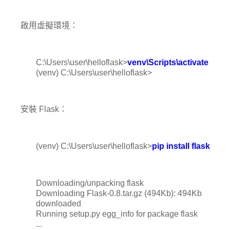
啟用虛擬環境：
C:\Users\user\helloflask>
venv\Scripts\activate
(venv) C:\Users\user\helloflask>
安裝 Flask：
(venv) C:\Users\user\helloflask>
pip install flask
Downloading/unpacking flask
Downloading Flask-0.8.tar.gz (494Kb): 494Kb
downloaded
Running setup.py egg_info for package flask
...