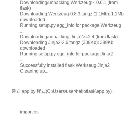
Downloading/unpacking Werkzeug>=0.6.1 (from
flask)
Downloading Werkzeug-0.8.3.tar.gz (1.1Mb): 1.1Mb
downloaded
Running setup.py egg_info for package Werkzeug
...
Downloading/unpacking Jinja2>=2.4 (from flask)
Downloading Jinja2-2.6.tar.gz (389Kb): 389Kb
downloaded
Running setup.py egg_info for package Jinja2
...
Successfully installed flask Werkzeug Jinja2
Cleaning up...
建立 app.py 程式(C:\Users\user\helloflask\app.py)：
import os