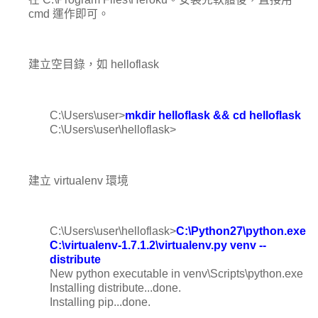
cmd 運作即可。
建立空目錄，如 helloflask
C:\Users\user>
mkdir helloflask && cd helloflask
C:\Users\user\helloflask>
建立 virtualenv 環境
C:\Users\user\helloflask>
C:\Python27\python.exe
C:\virtualenv-1.7.1.2\virtualenv.py venv --
distribute
New python executable in venv\Scripts\python.exe
Installing distribute...done.
Installing pip...done.