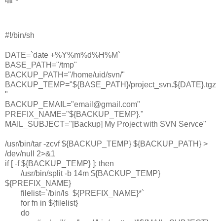
#!/bin/sh
DATE=`date +%Y%m%d%H%M`
BASE_PATH="/tmp"
BACKUP_PATH="/home/uid/svn/"
BACKUP_TEMP="${BASE_PATH}/project_svn.${DATE}.tgz
"
BACKUP_EMAIL="email@gmail.com"
PREFIX_NAME="${BACKUP_TEMP}."
MAIL_SUBJECT="[Backup] My Project with SVN Servce"
/usr/bin/tar -zcvf ${BACKUP_TEMP} ${BACKUP_PATH} >
/dev/null 2>&1
if [ -f ${BACKUP_TEMP} ]; then
/usr/bin/split -b 14m ${BACKUP_TEMP}
${PREFIX_NAME}
filelist=`/bin/ls ${PREFIX_NAME}*`
for fn in ${filelist}
do