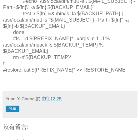
#echo "/usr/local/bin/mutt -s \"${MAIL_SUBJECT} -
Part - ${fn}\" -a ${fn} ${BACKUP_EMAIL}"
test -r ${fn} && /bin/ls -la ${BACKUP_PATH} |
/usr/local/bin/mutt -s "${MAIL_SUBJECT} - Part - ${fn}" -a
${fn} -b ${BACKUP_EMAIL}
done
#ls -1d ${PREFIX_NAME}* | xargs -n 1 -J %
/usr/local/bin/mpack -s ${BACKUP_TEMP} %
${BACKUP_EMAIL}
rm -rf ${BACKUP_TEMP}*
fi
#restore: cat ${PREFIX_NAME}* >> RESTORE_NAME
Yuan Yi Chang
於
中午12:25
分享
沒有留言: