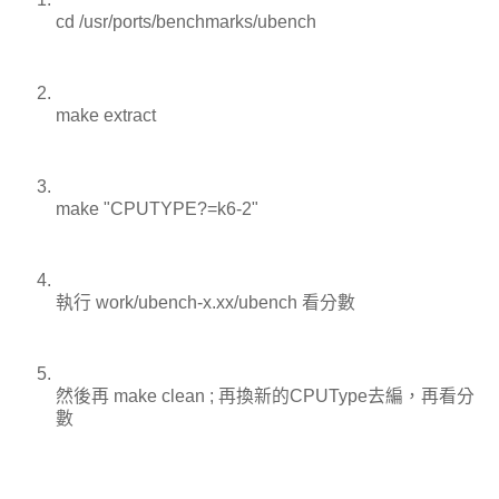
cd /usr/ports/benchmarks/ubench
make extract
make "CPUTYPE?=k6-2"
執行 work/ubench-x.xx/ubench 看分數
然後再 make clean ; 再換新的CPUType去編，再看分
數