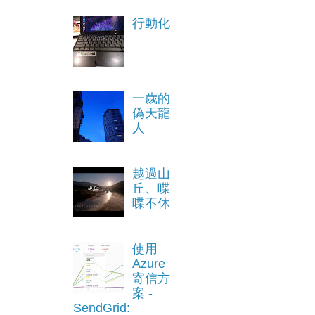
行動化
一歲的
偽天龍
人
越過山
丘、喋
喋不休
使用
Azure
寄信方
案 -
SendGrid: