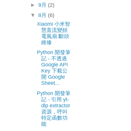
►
9月
(2)
▼
8月
(6)
Xiaomi 小米智
慧直流變頻
電風扇 斷頭
維修
Python 開發筆
記 - 不透過
Google API
Key 下載公
開 Google
Sheet...
Python 開發筆
記 - 引用 yt-
dlp extractor
資源，呼叫
特定函數功
能