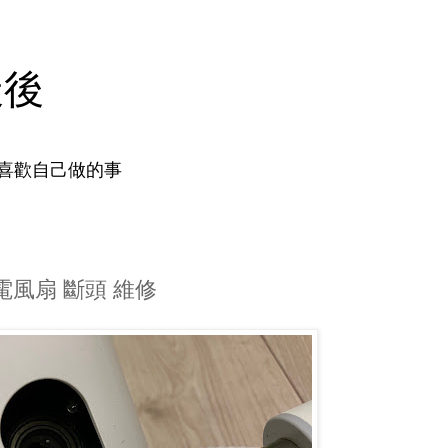
天後
喜歡自己做的事
頻電風扇 斷頭 維修