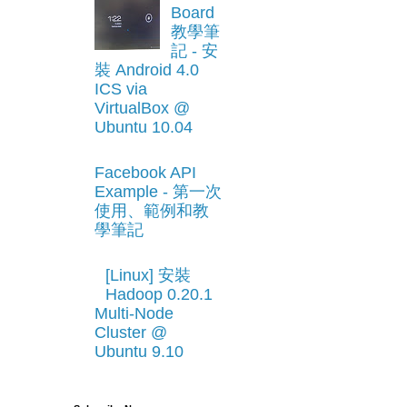
Board
教學筆
記 - 安
裝 Android 4.0
ICS via
VirtualBox @
Ubuntu 10.04
Facebook API
Example - 第一次
使用、範例和教
學筆記
[Linux] 安裝
Hadoop 0.20.1
Multi-Node
Cluster @
Ubuntu 9.10