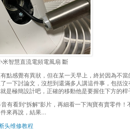
小米智慧直流電頻電風扇 斷
經有點感覺有異狀，但在某一天早上，終於因為不當
查了一下討論文，沒想到還滿多人講這件事，包括沒
大概就是極簡設計吧，正確的移動他是要握住下方的桿
li 和抖音有看到“拆解”影片，再細看一下淘寶有賣零件！
來再說，結果...
X断头维修教程