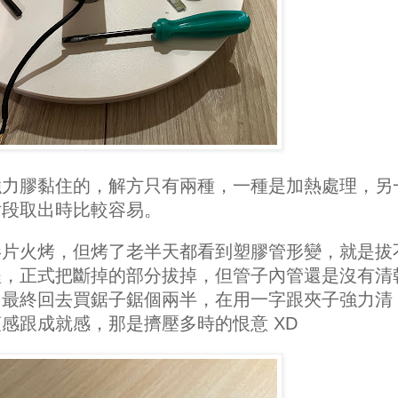
強力膠黏住的，解方只有兩種，一種是加熱處理，另
片段取出時比較容易。
影片火烤，但烤了老半天都看到塑膠管形變，就是拔
程，正式把斷掉的部分拔掉，但管子內管還是沒有清
，最終回去買鋸子鋸個兩半，在用一字跟夾子強力清
感跟成就感，那是擠壓多時的恨意 XD