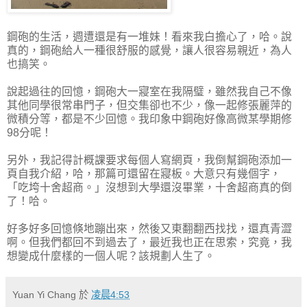
鋼砲的生活，週遭還是有一堆妹！看來我白擔心了，哈。說
真的，鋼砲給人一種很舒服的感覺，讓人很容易親近，為人
也搞笑。
說起過往的回憶，鋼砲大一寢室在我隔璧，雖然我自己不像
其他同學很常串門子，但交集卻也不少，像一起修張麗萍的
微積分等，都是不少回憶。我印象中鋼砲好像高微某學期修
98分呢！
另外，我記得計概課要求每個人寫網頁，我倒幫鋼砲添加一
頁自我介紹，哈，那篇可還留在寢板。大意只有幾個字，
「吃垮十舍超商。」沒想到大學還沒畢業，十舍超商真的倒
了！哈。
好多好多回憶倏地蹦出來，然後又東翻翻西找找，還真青澀
啊。但我們都回不到過去了，最近我也正在思索，究竟，我
想變成什麼樣的一個人呢？該規劃人生了。
Yuan Yi Chang
於
凌晨4:53