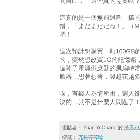
問自己：「這些真的需要嗎
這真的是一個無窮迴圈，搞
錯，「まだまだだね！」（Ma 
吧！
這次預計想購買一顆160GB
的，突然想改買1G的記憶體
這陣子電源供應器的風扇時
應器，想著想著，錢越花越
唉，有錢人為情所困，窮人
決的，就不是什麼大問題了
張貼者：
Yuan Yi Chang
於
清晨7:
標籤：
冗長碎碎唸