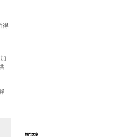
所得
外加
供
解
熱門文章