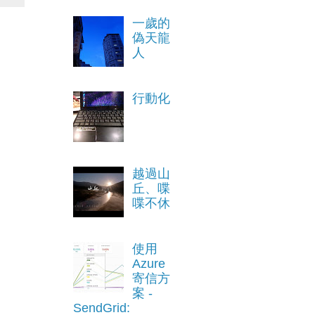
一歲的
偽天龍
人
行動化
越過山
丘、喋
喋不休
使用
Azure
寄信方
案 -
SendGrid: