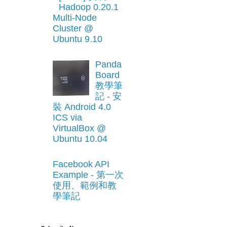
Hadoop 0.20.1
Multi-Node
Cluster @
Ubuntu 9.10
Panda
Board
教學筆
記 - 安
裝 Android 4.0
ICS via
VirtualBox @
Ubuntu 10.04
Facebook API
Example - 第一次
使用、範例和教
學筆記