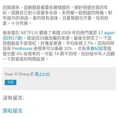
回過頭來，這齣戲是著重在親情戲的，剛好很適合我的年
紀，提醒自已對小孩要多包容、多把握一起相處的時機。對
年過35的來說，看的很有滋味，且愛情戲也不重，恰到好
處，十分完美。
後來還在 NETFLIX 觀看了美國 2009 年的熱門電影
17 again
(回到17歲)
，是返回18歲改編的來源。最後也研究了一下這
部戲劇是不是很紅，好像是普通，平均收視 2.7%，因為同時
段有
Penthouse
收視率可以衝破 10% ，也有
青春紀錄
等隨
便也都 4% 收視率的。可能 TA 群不同吧，恰好給中年人回顧
一下對家庭的時間投資。
Yuan Yi Chang
於
晚上9:00
分享
沒有留言:
張貼留言