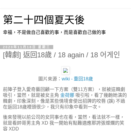
第二十四個夏天後
幸福，不是做自己喜歡的事，而是喜歡自己做的事
2020年11月18日 星期三
[韓劇] 返回18歲 / 18 again / 18 어게인
圖片來源：
wiki - 重回18歲
前陣子登入愛奇藝回顧一下方案（雙11方案），就被這韓劇
吸引，當然，就是被女主角
金荷娜
吸引啦，看了幾齣她演的
韓劇，印象深刻，像是某些情境會使出招牌的咬唇 (誤) 不過
在返回18歲裡頭很少，我只有印象中看到一次。
後來發現以前公司的女同事也在看，當然，看法就不一樣，
就是看帥哥男主角 XD 我一開始有點難適應那誇張燦爛的笑
容 XDD