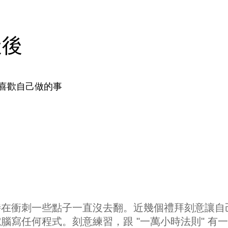
天後
喜歡自己做的事
時在衝刺一些點子一直沒去翻。近幾個禮拜刻意讓自
腦寫任何程式。刻意練習，跟 "一萬小時法則" 有