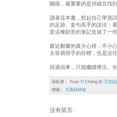
關係，最重要的是持續且找
讀著這本書，想起自己學資訊的
的足跡。套句高手的說法：看看 s
是這種刻意的筆記造就了一
最近翻書的最大心得：不小
太容易得手的目標，也是沒
回過頭來，只能繼續專注。
張貼者：
Yuan Yi Chang
於
下午4:
標籤：
冗長碎碎唸
沒有留言: