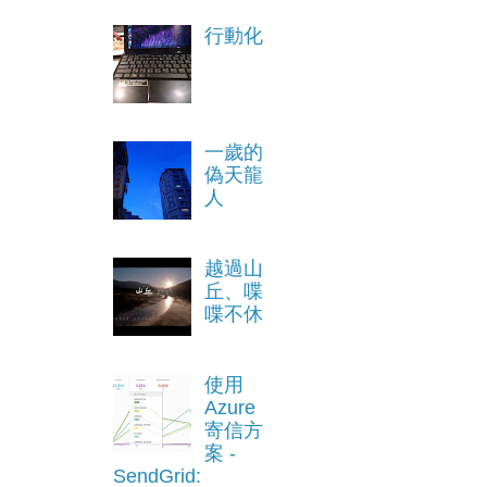
行動化
一歲的
偽天龍
人
越過山
丘、喋
喋不休
使用
Azure
寄信方
案 -
SendGrid: