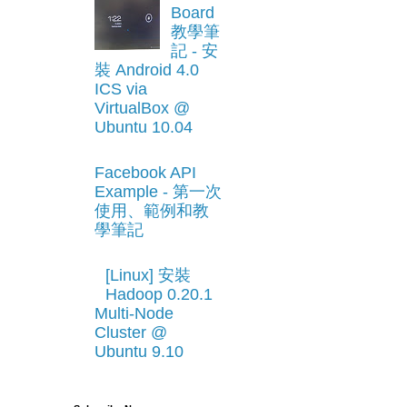
Board
教學筆
記 - 安
裝 Android 4.0
ICS via
VirtualBox @
Ubuntu 10.04
Facebook API
Example - 第一次
使用、範例和教
學筆記
[Linux] 安裝
Hadoop 0.20.1
Multi-Node
Cluster @
Ubuntu 9.10